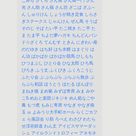
こみち
さくら
さん喬
さん喬一門
さん
光
さん助
さん福
さん坊
ざこば
ざぶ～
ん
しゅりけん
しょうが焼き定食
しらさ
ぎステークス
じゃんけん
ぜん馬
そうば
そのじ
そば
たい平
たこ焼き
たこ平
た
ま
たま平
ちよだ夢ハガキ
ちんどんバン
ド☆ざくろ
てんむす
ときん
にぎわい座
のだゆき
はち好
はち水鯉
はまぐり
は
ん治
ぱかぱか
ぱかぱか競馬
ひしもち
ひつまぶし
ひとり会
ひな太郎
ひろ馬
ぴろき
ふう丈
ふくびき
ふくろこうじ
ふたり会
ぶ
ぶらぶら
ぶらぶら散歩
ぶ
らぶら初詣
ほうとう
ほたる
ぼんぼり
まねき猫
まめ菊
みずほ寄席
みま
みや
こS
めおと楽団ジキジキ
めん処なごや
庵
もつ煮
もみじ寄席
やなぎ
やなぎ南
玉
ゅ
よみうり大手町ホール
らくごカフ
ェ
ら落語会
り助
ろべえ
わさび
わたら
せ渓谷鉄道
わん丈
アイビスサマーダッ
シュ
アイルランドトロフィー
アネモネ