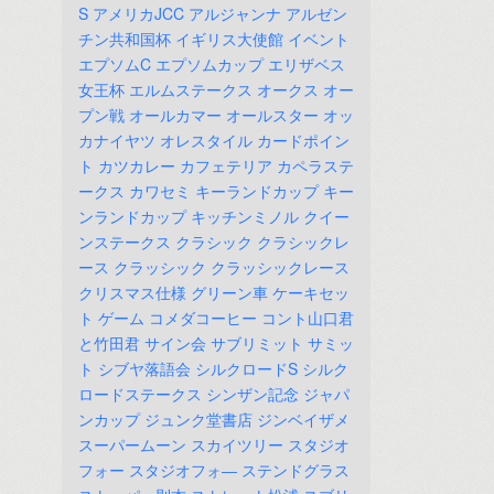
S
アメリカJCC
アルジャンナ
アルゼン
チン共和国杯
イギリス大使館
イベント
エプソムC
エプソムカップ
エリザベス
女王杯
エルムステークス
オークス
オー
プン戦
オールカマー
オールスター
オッ
カナイヤツ
オレスタイル
カードポイン
ト
カツカレー
カフェテリア
カペラステ
ークス
カワセミ
キーランドカップ
キー
ンランドカップ
キッチンミノル
クイー
ンステークス
クラシック
クラシックレ
ース
クラッシック
クラッシックレース
クリスマス仕様
グリーン車
ケーキセッ
ト
ゲーム
コメダコーヒー
コント山口君
と竹田君
サイン会
サブリミット
サミッ
ト
シブヤ落語会
シルクロードS
シルク
ロードステークス
シンザン記念
ジャパ
ンカップ
ジュンク堂書店
ジンベイザメ
スーパームーン
スカイツリー
スタジオ
フォー
スタジオフォ―
ステンドグラス