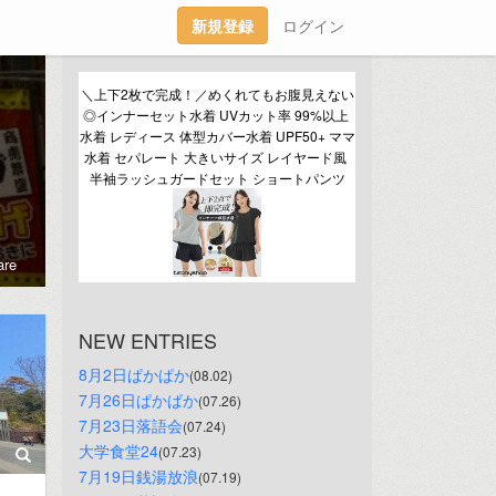
新規登録
ログイン
＼上下2枚で完成！／めくれてもお腹見えない
◎インナーセット水着 UVカット率 99%以上 
水着 レディース 体型カバー水着 UPF50+ ママ
水着 セパレート 大きいサイズ レイヤード風 
半袖ラッシュガードセット ショートパンツ
re
NEW ENTRIES
8月2日ぱかぱか
(08.02)
7月26日ぱかぱか
(07.26)
7月23日落語会
(07.24)
大学食堂24
(07.23)
7月19日銭湯放浪
(07.19)