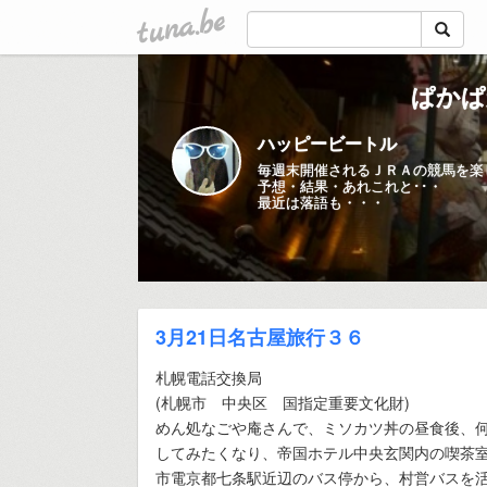
tuna.be
ぱかぱ
ハッピービートル
毎週末開催されるＪＲＡの競馬を楽
予想・結果・あれこれと･･・
最近は落語も・・・
3月21日名古屋旅行３６
札幌電話交換局
(札幌市 中央区 国指定重要文化財)
めん処なごや庵さんで、ミソカツ丼の昼食後、
してみたくなり、帝国ホテル中央玄関内の喫茶
市電京都七条駅近辺のバス停から、村営バスを