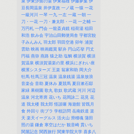
泉
伊東汐留の湯
伊東福雄
伊藤夢葉
伊
豆長岡温泉
井伊直政
一ノ蔵
一猿
一花
一級河川
一琴
一九
一左
一蔵
一朝
一
刀・一花
一刀・兼太郎・一花
一之輔
一
万円札
一門会
一龍斎貞鏡
稲荷湯
稲田
和浩
飲み会
宇治山田郵便局舎
宇都宮餃
子みんみん
羽太郎
羽田空港
卯年
浦賀
雲助
映画
映画鑑賞
駅弁
円山応挙
円丈
円福
燕弥
燕路
猿之助
塩鯛
横須賀
横須
賀温泉
横須賀湯楽の里
横浜にぎわい座
横濱シスターズ
王楽
翁家和助
岡大介
牡馬
牡馬三冠
温泉
温泉銭湯
温泉放浪
音楽会
音助
夏休み
夏競馬
夏目漱石邸
家緑
果樹園
歌丸
歌奴
歌武蔵
河川
河辺
温泉
河北寄席
花いち
花岡詠二
花見
花
道
我太楼
我太郎
怪談噺
海遊館
皆既月
食
外回り
街ブラ
学校訪問
岳南鉄道
楽
天
楽天イーグルス
活火山
滑稽魂
蒲田
照の湯
鎌倉
寒空はだか
観音崎
貫いち
関屋記念
関西旅行
関東学院大学
喜多八