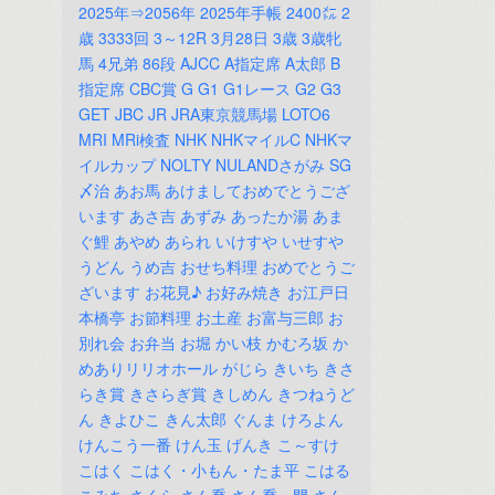
2025年⇒2056年
2025年手帳
2400㍍
2
歳
3333回
3～12R
3月28日
3歳
3歳牝
馬
4兄弟
86段
AJCC
A指定席
A太郎
B
指定席
CBC賞
G
G1
G1レース
G2
G3
GET
JBC
JR
JRA東京競馬場
LOTO6
MRI
MRi検査
NHK
NHKマイルC
NHKマ
イルカップ
NOLTY
NULANDさがみ
SG
〆治
あお馬
あけましておめでとうござ
います
あさ吉
あずみ
あったか湯
あま
ぐ鯉
あやめ
あられ
いけすや
いせすや
うどん
うめ吉
おせち料理
おめでとうご
ざいます
お花見♪
お好み焼き
お江戸日
本橋亭
お節料理
お土産
お富与三郎
お
別れ会
お弁当
お堀
かい枝
かむろ坂
か
めありリリオホール
がじら
きいち
きさ
らき賞
きさらぎ賞
きしめん
きつねうど
ん
きよひこ
きん太郎
ぐんま
けろよん
けんこう一番
けん玉
げんき
こ～すけ
こはく
こはく・小もん・たま平
こはる