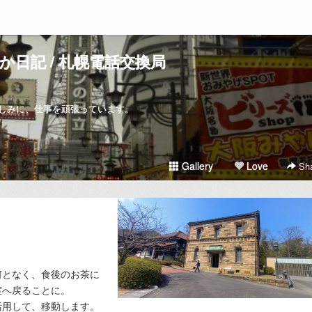
か日記 / 札幌電話交換局
しみに、仕事を頑張っています。
Gallery
Love
Sha
何となく、食後のお茶に
室へ戻ることに。
活用して、移動します。