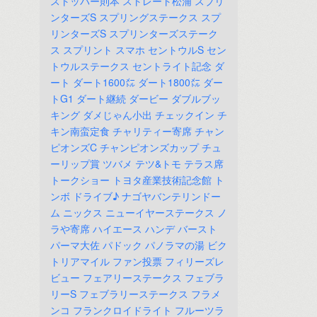
ストッパー則本
ストレート松浦
スブリ
ンターズS
スプリングステークス
スプ
リンターズS
スプリンターズステーク
ス
スプリント
スマホ
セントウルS
セン
トウルステークス
セントライト記念
ダ
ート
ダート1600㍍
ダート1800㍍
ダー
トG1
ダート継続
ダービー
ダブルブッ
キング
ダメじゃん小出
チェックイン
チ
キン南蛮定食
チャリティー寄席
チャン
ピオンズC
チャンピオンズカップ
チュ
ーリップ賞
ツバメ
テツ&トモ
テラス席
トークショー
トヨタ産業技術記念館
ト
ンボ
ドライブ♪
ナゴヤバンテリンドー
ム
ニックス
ニューイヤーステークス
ノ
ラや寄席
ハイエース
ハンデ
バースト
パーマ大佐
パドック
パノラマの湯
ビク
トリアマイル
ファン投票
フィリーズレ
ビュー
フェアリーステークス
フェブラ
リーS
フェブラリーステークス
フラメ
ンコ
フランクロイドライト
フルーツラ