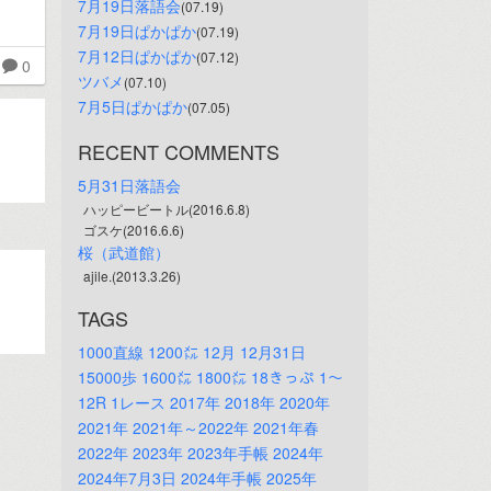
7月19日落語会
(07.19)
7月19日ぱかぱか
(07.19)
7月12日ぱかぱか
(07.12)
0
ツバメ
(07.10)
7月5日ぱかぱか
(07.05)
RECENT COMMENTS
5月31日落語会
ハッピービートル(2016.6.8)
ゴスケ(2016.6.6)
桜（武道館）
ajile.(2013.3.26)
TAGS
1000直線
1200㍍
12月
12月31日
15000歩
1600㍍
1800㍍
18きっぷ
1～
12R
1レース
2017年
2018年
2020年
2021年
2021年～2022年
2021年春
2022年
2023年
2023年手帳
2024年
2024年7月3日
2024年手帳
2025年