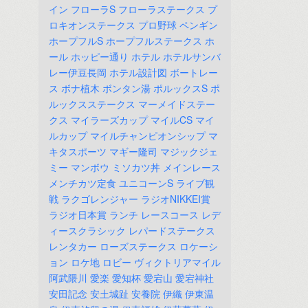
イン
フローラS
フローラステークス
プ
ロキオンステークス
プロ野球
ペンギン
ホープフルS
ホープフルステークス
ホ
ール
ホッピー通り
ホテル
ホテルサンバ
レー伊豆長岡
ホテル設計図
ボートレー
ス
ボナ植木
ボンタン湯
ポルックスS
ポ
ルックスステークス
マーメイドステー
クス
マイラーズカップ
マイルCS
マイ
ルカップ
マイルチャンピオンシップ
マ
キタスポーツ
マギー隆司
マジックジェ
ミー
マンボウ
ミソカツ丼
メインレース
メンチカツ定食
ユニコーンS
ライブ観
戦
ラクゴレンジャー
ラジオNIKKEI賞
ラジオ日本賞
ランチ
レースコース
レデ
ィースクラシック
レパードステークス
レンタカー
ローズステークス
ロケーシ
ョン
ロケ地
ロビー
ヴィクトリアマイル
阿武隈川
愛楽
愛知杯
愛宕山
愛宕神社
安田記念
安土城趾
安養院
伊織
伊東温