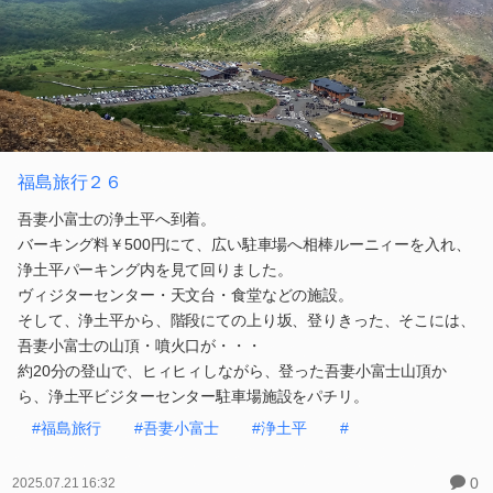
福島旅行２６
吾妻小富士の浄土平へ到着。
バーキング料￥500円にて、広い駐車場へ相棒ルーニィーを入れ、
浄土平パーキング内を見て回りました。
ヴィジターセンター・天文台・食堂などの施設。
そして、浄土平から、階段にての上り坂、登りきった、そこには、
吾妻小富士の山頂・噴火口が・・・
約20分の登山で、ヒィヒィしながら、登った吾妻小富士山頂か
ら、浄土平ビジターセンター駐車場施設をパチリ。
#福島旅行
#吾妻小富士
#浄土平
#
0
2025.07.21 16:32