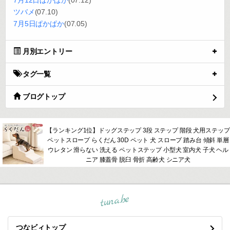
7月12日ぱかぱか
(07.12)
ツバメ
(07.10)
7月5日ぱかぱか
(07.05)
月別エントリー
タグ一覧
ブログトップ
【ランキング1位】ドッグステップ 3段 ステップ 階段 犬用ステップ
ペットスロープ らくだん 30D ペット 犬 スロープ 踏み台 傾斜 単層
ウレタン 滑らない 洗える ペットステップ 小型犬 室内犬 子犬 ヘル
ニア 膝蓋骨 脱臼 骨折 高齢犬 シニア犬
tuna.be
つなビィトップ