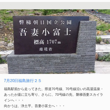
7月20日福島旅行２５
福島駅前から走ってきた、県道70号線、70号線沿いの高湯温泉・
あったか湯に立ち寄り、さらに、70号線の先、磐梯吾妻スカイラ
インへ・・・
向かうは、浄土平。吾妻小富士へ・・・