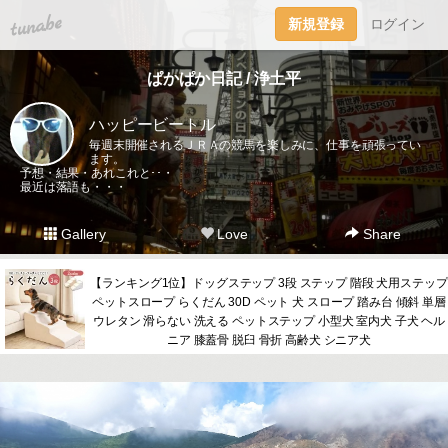
tuna.be
新規登録
ログイン
ぱかぱか日記 / 浄土平
ハッピービートル
毎週末開催されるＪＲＡの競馬を楽しみに、仕事を頑張ってい
ます。
予想・結果・あれこれと･･・
最近は落語も・・・
Gallery
Love
Share
【ランキング1位】ドッグステップ 3段 ステップ 階段 犬用ステップ
ペットスロープ らくだん 30D ペット 犬 スロープ 踏み台 傾斜 単層
ウレタン 滑らない 洗える ペットステップ 小型犬 室内犬 子犬 ヘル
ニア 膝蓋骨 脱臼 骨折 高齢犬 シニア犬