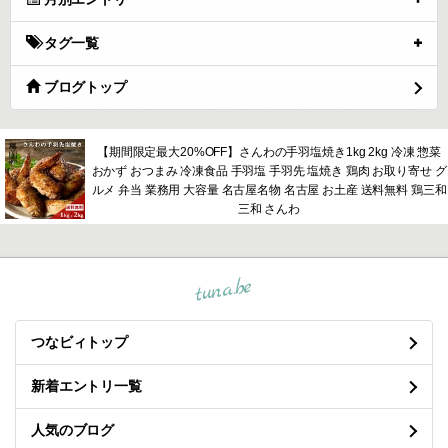
タグ一覧
ブログトップ
【期間限定最大20%OFF】さんわの手羽塩焼き1kg 2kg 冷凍 惣菜
おかず おつまみ 冷凍食品 手羽塩 手羽先 塩焼き 鶏肉 お取り寄せ グ
ルメ 弁当 業務用 大容量 名古屋名物 名古屋 お土産 送料無料 鶏三和
三和 さんわ
tuna.be
つなビィトップ
新着エントリ一覧
人気のブログ