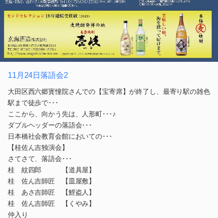
11月24日落語会2
大田区西六郷寳憧院さんでの【宝寄席】が終了し、最寄り駅の雑色
駅まで徒歩で･･･
ここから、向かう先は、人形町･･･♪
ダブルヘッダーの落語会･･･
日本橋社会教育会館においての･･･
【桂佐ん吉独演会】
さてさて、落語会･･･
桂 紋四郎 【道具屋】
桂 佐ん吉師匠 【皿屋敷】
桂 あさ吉師匠 【鯉盗人】
桂 佐ん吉師匠 【くやみ】
仲入り