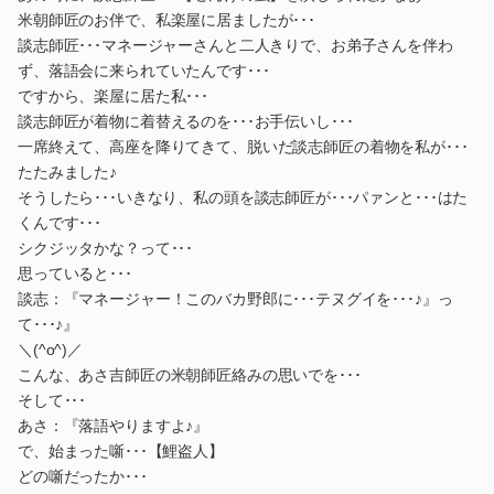
米朝師匠のお伴で、私楽屋に居ましたが･･･
談志師匠･･･マネージャーさんと二人きりで、お弟子さんを伴わ
ず、落語会に来られていたんです･･･
ですから、楽屋に居た私･･･
談志師匠が着物に着替えるのを･･･お手伝いし･･･
一席終えて、高座を降りてきて、脱いだ談志師匠の着物を私が･･･
たたみました♪
そうしたら･･･いきなり、私の頭を談志師匠が･･･パァンと･･･はた
くんです･･･
シクジッタかな？って･･･
思っていると･･･
談志：『マネージャー！このバカ野郎に･･･テヌグイを･･･♪』っ
て･･･♪』
＼(^o^)／
こんな、あさ吉師匠の米朝師匠絡みの思いでを･･･
そして･･･
あさ：『落語やりますよ♪』
で、始まった噺･･･【鯉盗人】
どの噺だったか･･･