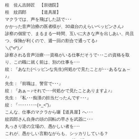
桂 佐ん吉師匠 【崇徳院】
桂 紋四郎 【道具屋】
マクラでは、声を飛ばした話で･･･
かかった音声治療の医者様が、30歳台のえらいベッピンさん♪
診察の個室で、まるまる一時間、互いに大きな声を出しあい、尚且
つ、保険が利くので、週一回の割合で通ってる♪
＼(^o^)／
診察される音声治療･･･資格がいる仕事だそうで･･･この資格を取
り、この職に就く前は、別の仕事を･･･
紋：『あなた(ベッピンな先生)何処かで見たことが･･･あるなぁ～
♪』
先生：『前職は、警官で･･･』
紋：『あぁ～♪それで･･･何処かで見たことありますよ♪』
先生：『私･･･痴漢の担当だったんです･･･』
紋：『･････････(>_<")』
こんな、仕事のマクラから噺【道具屋】へ･･･
紋四郎さん自身の頭の回転の早さを武器に･･･
丸っきり逆の立場の、愚かしい者を･･･
これが、愚かしい言動ながらも、シッカリしている？