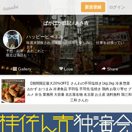
tuna.be
新規登録
ログイン
ぱかぱか日記 / あさ吉
ハッピービートル
毎週末開催されるＪＲＡの競馬を楽しみに、仕事を頑張ってい
ます。
予想・結果・あれこれと･･・
最近は落語も・・・
Gallery
Love
Share
【期間限定最大20%OFF】さんわの手羽塩焼き1kg 2kg 冷凍 惣菜
おかず おつまみ 冷凍食品 手羽塩 手羽先 塩焼き 鶏肉 お取り寄せ グ
ルメ 弁当 業務用 大容量 名古屋名物 名古屋 お土産 送料無料 鶏三和
三和 さんわ