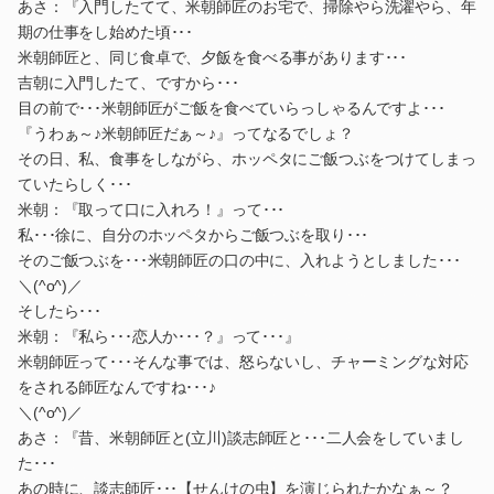
あさ：『入門したてて、米朝師匠のお宅で、掃除やら洗濯やら、年
期の仕事をし始めた頃･･･
米朝師匠と、同じ食卓で、夕飯を食べる事があります･･･
吉朝に入門したて、ですから･･･
目の前で･･･米朝師匠がご飯を食べていらっしゃるんですよ･･･
『うわぁ～♪米朝師匠だぁ～♪』ってなるでしょ？
その日、私、食事をしながら、ホッペタにご飯つぶをつけてしまっ
ていたらしく･･･
米朝：『取って口に入れろ！』って･･･
私･･･徐に、自分のホッペタからご飯つぶを取り･･･
そのご飯つぶを･･･米朝師匠の口の中に、入れようとしました･･･
＼(^o^)／
そしたら･･･
米朝：『私ら･･･恋人か･･･？』って･･･』
米朝師匠って･･･そんな事では、怒らないし、チャーミングな対応
をされる師匠なんですね･･･♪
＼(^o^)／
あさ：『昔、米朝師匠と(立川)談志師匠と･･･二人会をしていまし
た･･･
あの時に、談志師匠･･･【せんけの虫】を演じられたかなぁ～？