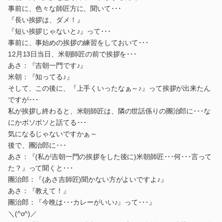
事前に、色々な師匠方に、聞いて･･･
『長い挨拶は、ダメ！』
『短い挨拶じゃないと♪』って･･･
事前に、事始めの挨拶の練習をしておいて･･･
12月13日当日、米朝師匠の前で挨拶を･･･
あさ：『吉朝一門です♪』
米朝：『知ってる♪』
そして、この後に、『上手くいったなぁ～♪』って挨拶が出来たん
ですが･･･
私が挨拶し終わると、米朝師匠は、隣の世話係りの團治郎に･･･な
にかボソボソと話てる･･･
気になるじゃないですかぁ～
後で、團治郎に･･･
あさ：『(私が吉朝一門の挨拶をした後に)米朝師匠･･･何･･･言って
た？』って聞くと･･･
團治郎：『(あさ吉師匠)聞かない方がよいですよ♪』
あさ：『教えて！』
團治郎：『今晩は･･･カレーがいい♪』って･･･』
＼(^o^)／