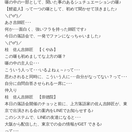
噺の中の一部として、聞いた事のあるシュチュエーションの噺♪
【鯉盗人】って一つの噺として、初めて聞かせて頂きました♪
＼(^o^)／
あさ吉師匠･･･
何か･･･面白く、強いフラを持った師匠です♪
今日の落語会で、一発でファンになっちゃいました♪
＼(^o^)／
桂 佐ん吉師匠 【くやみ】
この噺も初めましてな上方の噺？
噺の中の主人公･･･
こういう人って･･･いるよねぇ～♪って･･･
思わされると同時に、こういう人に･･･自分がなってない？って･･･
自分に自問自答させられる一席に･･･
仲入り
桂 佐ん吉師匠 【崇徳院】
本日の落語会開催のチョッと前に、上方落語家の佐ん吉師匠が、東
京で出演される会の案内をLINEでお知らせする♪
このシステムで、LINEの友達になると･･･
大阪から配信した、東京での会の情報がGET できる♪
って･･･