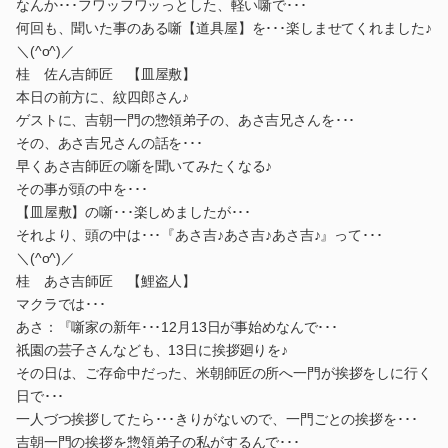
なんか･･･フワッフワッっとした、軽い噺で･･･
何回も、聞いた事のある噺【道具屋】を･･･楽しませてくれました♪
＼(^o^)／
桂 佐ん吉師匠 【皿屋敷】
本日の前方に、紋四郎さん♪
ゲストに、吉朝一門の惣領弟子の、あさ吉兄さんを･･･
その、あさ吉兄さんの話を･･･
早くあさ吉師匠の噺を聞いてみたくなる♪
その事が頭の中を･･･
【皿屋敷】の噺･･･楽しめましたが･･･
それより、頭の中は･･･『あさ吉♪あさ吉♪あさ吉♪』って･･･
＼(^o^)／
桂 あさ吉師匠 【鯉盗人】
マクラでは･･･
あさ：『噺家の新年･･･12月13日が事始めなんで･･･
祇園の芸子さんなども、13日に挨拶廻りを♪
その日は、ご存命中だった、米朝師匠の所へ一門が挨拶をしに行く
日で･･･
一人づつ挨拶してたら･･･きりがないので、一門ごとの挨拶を･･･
吉朝一門の挨拶を惣領弟子の私がするんで･･･