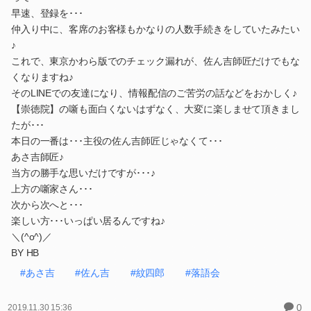
早速、登録を･･･
仲入り中に、客席のお客様もかなりの人数手続きをしていたみたい
♪
これで、東京かわら版でのチェック漏れが、佐ん吉師匠だけでもな
くなりますね♪
そのLINEでの友達になり、情報配信のご苦労の話などをおかしく♪
【崇徳院】の噺も面白くないはずなく、大変に楽しませて頂きまし
たが･･･
本日の一番は･･･主役の佐ん吉師匠じゃなくて･･･
あさ吉師匠♪
当方の勝手な思いだけですが･･･♪
上方の噺家さん･･･
次から次へと･･･
楽しい方･･･いっぱい居るんですね♪
＼(^o^)／
BY HB
#あさ吉
#佐ん吉
#紋四郎
#落語会
0
2019.11.30 15:36