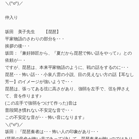
＼(^o^)／
仲入り
坂田 美子先生 【琵琶】
平家物語のさわりの部分を･･・
挨拶の後･･・
坂田：『兼好師匠から、『夏だから琵琶で怖い話をやって♪』との
依頼が･･・
ですが、琵琶は、本来平家物語のように、戦の話をするのに･･・
琵琶･･・怖い話･･・小泉八雲の小説、目の見えない方の話【耳なし
芳一】のイメージが強いようで･･・
琵琶は、張ってある弦に高さがあり、強弱を左手で、弦を押さえ
て、音を作ります♪
(この左手で強弱をつけて作った)音は
普段聞き慣れない不安定な音で･･・
この不安定な音が･･・怖い音になります』
＼(^o^)／
坂田：『琵琶奏者は･･・怖い人の印象があり･･・
(琵琶の音色が怖い音であって)決して、琵琶奏者が怖いのではあり