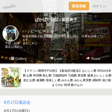
tuna.be
新規登録
ログイン
ぱかぱか日記 / 坂田美子
ハッピービートル
毎週末開催されるＪＲＡの競馬を楽しみに、仕事を頑張ってい
ます。
予想・結果・あれこれと･･・
最近は落語も・・・
Gallery
Love
Share
【マラソン期間中P10倍】【最強翌日配送】おいしい酢 955ml 6本
酢 お酢 料理酢 飲む酢 万能調味料 万能酢 果実酢 健康 おいしいお酢
飲むお酢 健康酢 美味しい酢 みかん酢 みかん果実酢 調味料 漬け物
まろやか 料理 酢のもの
8月17日落語会
8月17日(水曜日)