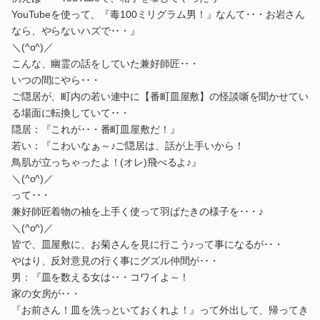
YouTubeを使って、『毒100ミリグラム男！』なんて･･・お岩さん
なら、やらないハズで･･・』
＼(^o^)／
こんな、幽霊の話をしていた兼好師匠･･・
いつの間にやら･･・
ご隠居が、町内の若い連中に【番町皿屋敷】の怪談噺を聞かせてい
る場面に転換していて･･・
隠居：『これが･･・番町皿屋敷だ！』
若い：『こわいなぁ～♪ご隠居は、話が上手いから！
鳥肌が立っちゃったよ！(オレ)飛べるよ♪』
＼(^o^)／
って･･・
兼好師匠着物の袖を上手く使って羽ばたきの様子を･･・♪
＼(^o^)／
皆で、皿屋敷に、お菊さんを見に行こう♪って事になるが･･・
やはり、反対意見の行く事にグズル仲間が･･・
男：『皿を数える女は･･・コワイよ～！
家の女房が･･・
『お前さん！皿を洗っといておくれよ！』って外出して、帰ってき