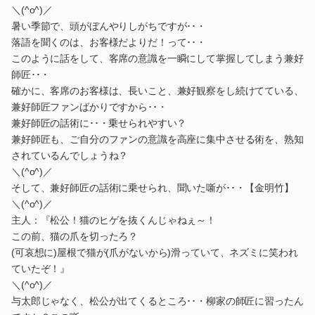
＼(^o^)／
暑い季節で、頭がぼんやりしがちですが･･・
落語を聞くのは、お客様だよりだ！って･･・
このように話をして、客席の意識を一瞬にして掌握してしまう兼好
師匠･･・
確かに、客席のお客様は、長いこと、兼好観察をし続けてている、
兼好師匠ファンばかりですから･･・
兼好師匠の話術に･･・乗せられやすい？
兼好師匠も、ご自分のファンの意識を高座に集中させる術を、熟知
されているんでしょうね？
＼(^o^)／
そして、兼好師匠の話術に乗せられ、聞いた噺が･･・【金明竹】
＼(^o^)／
主人：『松公！猫のヒゲを抜くんじゃねぇ～！
この前、猫の爪を切ったろ？
(可哀想に)屋根で猫が(爪がないから)滑っていて、ネズミに笑われ
ていたぞ！』
＼(^o^)／
与太郎じゃなく、松公が出てくるところ･･・柳家の師匠に習ったん