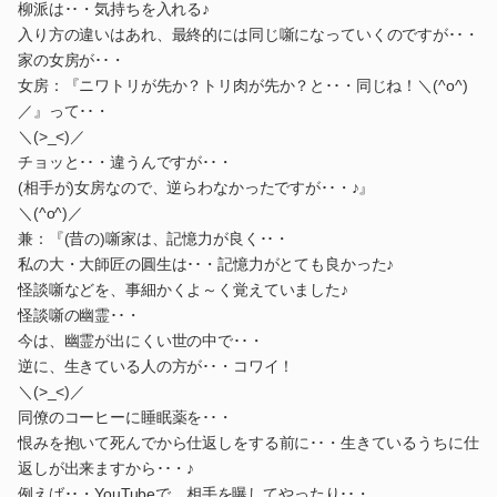
柳派は･･・気持ちを入れる♪
入り方の違いはあれ、最終的には同じ噺になっていくのですが･･・
家の女房が･･・
女房：『ニワトリが先か？トリ肉が先か？と･･・同じね！＼(^o^)
／』って･･・
＼(>_<)／
チョッと･･・違うんですが･･・
(相手が)女房なので、逆らわなかったですが･･・♪』
＼(^o^)／
兼：『(昔の)噺家は、記憶力が良く･･・
私の大・大師匠の圓生は･･・記憶力がとても良かった♪
怪談噺などを、事細かくよ～く覚えていました♪
怪談噺の幽霊･･・
今は、幽霊が出にくい世の中で･･・
逆に、生きている人の方が･･・コワイ！
＼(>_<)／
同僚のコーヒーに睡眠薬を･･・
恨みを抱いて死んでから仕返しをする前に･･・生きているうちに仕
返しが出来ますから･･・♪
例えば･･・YouTubeで、相手を曝してやったり･･・