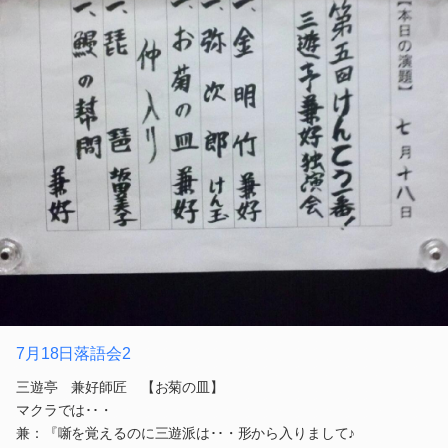
7月18日落語会2
三遊亭 兼好師匠 【お菊の皿】
マクラでは･･・
兼：『噺を覚えるのに三遊派は･･・形から入りまして♪