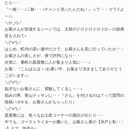
たら･･・
『一枚･･・♪二枚･･・♪チャンと洗ったんだね！』って･･・コワイよ
～♪』
＼(>_<)／
お菊さんが登場するシーンでは、太鼓のドロドロドロドロ～の効果
音を入れて♪
＼(^o^)／
はじめ、町内の若い連中だけで、お菊さんを見に行っていたが･･・
お菊さんの美しさが、巷で評判になり･･・
次第に、番町の皿屋敷に人が集まり人気に･･・♪
お菊：『こんばんは～♪お暑い中、お集まり頂きましてありがとう
ございます♪』
＼(^o^)／
如才ないお菊さんに、変貌してくるし･･・♪
怨みの男、青山テッサンに･･・『さん』を付けるのは？って質問の
投稿ハガキを、お菊さんがもらったり♪
＼(^o^)／
皿屋敷には、色々なお土産コーナーの屋台が出たり･･・
中でも、ゴーストライターが書いた、お菊さん著の【井戸と私･･・
♪】まで、販売を♪