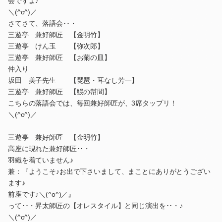
会ですよ♪
＼(^o^)／
さてさて、落語会･･・
三遊亭 兼好師匠 【金明竹】
三遊亭 けん玉 【弥次郎】
三遊亭 兼好師匠 【お菊の皿】
仲入り
坂田 美子先生 【琵琶・耳なし芳一】
三遊亭 兼好師匠 【鰻の幇間】
こちらの落語会では、毎回兼好師匠が、3席タップリ！
＼(^o^)／
三遊亭 兼好師匠 【金明竹】
高座に現れた兼好師匠･･・
羽織を着ていません♪
兼：『ようこそ♪お出で下さいまして、まことにありがとうござい
ます♪
前座です♪＼(^o^)／』
って･･・昇太師匠の【オレスタイル】と同じ演出を･･・♪
＼(^o^)／