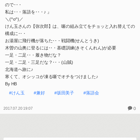
ので･･・
私は･･・落語を･･・♪ 』
＼(^o^)／
けん玉さんの【弥次郎】は、噺の組み立てをチョッと入れ替えての
構成に･･・
お湯屋に飛行機が落ちた･･・戦闘機(せんとうき)
木曽の山奥に登るには･･・基礎訓練(きそくんれん)が必要
一足・二足･･・履き物だな？
一足・二足・三足だな？･･・(山賊)
北海道へ旅に♪
寒くて、オシッコが凍る噺でオチをつけました♪
By HB
#けん玉
#兼好
#坂田美子
#落語会
0
2017.07.20 19:07