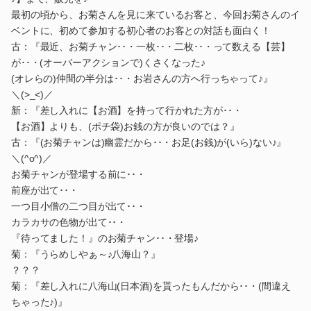
最初の頃から、お菊さんを見に来ているお客と、今回お菊さんのイ
ベントに、初めて参加する初心者のお客との対話も面白く！
古：『最近、お菊チャン･･・一枚･･・二枚･･・って数える【芸】
が･･・(オーバーアクションで)くさくなった♪
(オレらの)仲間の半分は･･・お岩さんの方へ行っちゃって♪』
＼(>_<)／
新：『差し入れに【お酒】を持って行かれた方が･･・
【お酒】よりも、(ポチ袋)お銭の方が良いのでは？』
古：『(お菊チャンは)幽霊だから･･・お足(お銭)が(いら)ない♪』
＼(^o^)／
お菊チャンが登場する前に･･・
前座が出て･･・
一つ目小僧の二つ目が出て･･・
カラカサの色物が出て･･・
『待ってました！』のお菊チャン･･・登場♪
菊：『うらめしやぁ～♪八海山？』
？？？
菊：『差し入れに八海山(日本酒)を貰ったもんだから･･・(間違え
ちゃった♪)』