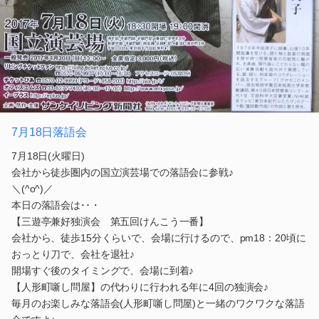
7月18日落語会
7月18日(火曜日)
会社から徒歩圏内の国立演芸場での落語会に参戦♪
＼(^o^)／
本日の落語会は･･・
【三遊亭兼好独演会 第五回けんこう一番】
会社から、徒歩15分くらいで、会場に行けるので、pm18：20頃に
おっとり刀で、会社を退社♪
開場すぐ後のタイミングで、会場に到着♪
【人形町噺し問屋】の代わりに行われる年に4回の独演会♪
毎月のお楽しみな落語会(人形町噺し問屋)と一緒のワクワクな落語