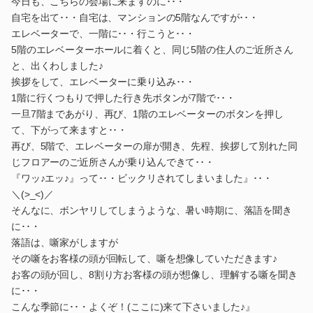
今日も、こちらの会場に来ますのに･･・
自宅を出て･･・自宅は、マンションの5階なんですが･･・
エレベーターで、一階に･･・行こうと･･・
5階のエレベーターホールに着くと、同じ5階の住人のご近所さん
と、出くわしました♪
挨拶をして、エレベーターに乗り込み･･・
1階に行くつもりで押した行き先ボタンが7階で･･・
一旦7階まであがり、再び、1階のエレベーターのボタンを押し
て、下がって来ますと･･・
再び、5階で、エレベーターの扉が開き、先程、挨拶して別れた同
じフロアーのご近所さんが乗り込んできて･･・
『ワッ♪エッ♪』って･･・ビックリされてしまいました』･･・
＼(>_<)／
そんなに、ボンヤリしてしまうような、暑い時期に、落語を聞き
に･･・
落語は、噺家がしますが
その噺をお客様の頭が回転して、噺を想像していただきます♪
お客の頭が回し、8割り方お客様の頭が想像し、理解する噺を聞き
に･･・
こんな季節に･･・よくぞ！(ここに)来て下さいました♪』