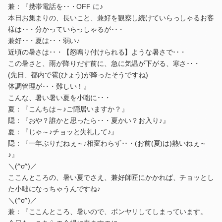
兼：『携帯電話を･･・OFF に♪
本日お集まりの、長いこと、兼好を観察し続けていらっしゃるお客
様は･･・分かっていらっしゃるが･･・
兼好･･・夏は･･・弱い♪
近頃の暑さは･･・【怒鳴り付けられる】ような暑さで･･・
この暑さと、雨が降りだす前に、急に気温が下がる、寒さ･･・
(先日、都内で雹(ひょう)が降ったそうですね)
体調管理が･･・難しい！』
こんな、暑い暑い夏を小咄に･･・
夏：『こんちは～♪ご隠居いますか？』
隠：『おや？誰かと思ったら･･・夏かい？お入り♪』
夏：『じゃ～♪チョッと失礼して♪』
隠：『一年ぶりだねぇ～♪相変わらず･･・(お前(夏)は)熱いねぇ～
♪』
＼(^o^)／
ここんところの、暑い夏でさえ、兼好師匠にかかれば、チョッとし
た小咄になっちゃうんですね♪
＼(^o^)／
兼：『ここんところ、暑いので、ボンヤリしてしまっています。