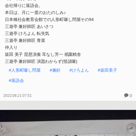
会社帰りに落語会。
本日は、月に一度のおたのしみ♪
日本橋社会教育会館での人形町噺し問屋その94
三遊亭 兼好師匠 あいさつ
三遊亭 けろよん 転失気
三遊亭 兼好師匠 青菜
仲入り
坂田 美子 琵琶演奏 耳なし芳一 祇園精舎
三遊亭 兼好師匠 演題わからず(怪談噺)
#人形町噺し問屋
#兼好
#けろよん
#坂田美子
#落語会
0
2022.08.21 07:51