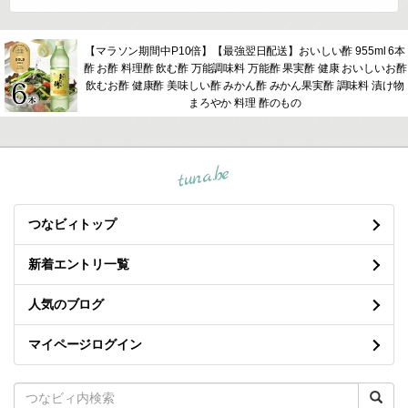
【マラソン期間中P10倍】【最強翌日配送】おいしい酢 955ml 6本
酢 お酢 料理酢 飲む酢 万能調味料 万能酢 果実酢 健康 おいしいお酢
飲むお酢 健康酢 美味しい酢 みかん酢 みかん果実酢 調味料 漬け物
まろやか 料理 酢のもの
tuna.be
つなビィトップ
新着エントリ一覧
人気のブログ
マイページログイン