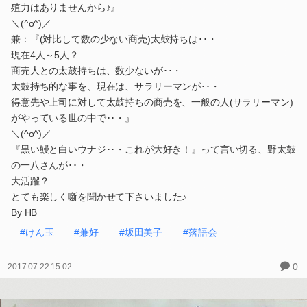
殖力はありませんから♪』
＼(^o^)／
兼：『(対比して数の少ない商売)太鼓持ちは･･・
現在4人～5人？
商売人との太鼓持ちは、数少ないが･･・
太鼓持ち的な事を、現在は、サラリーマンが･･・
得意先や上司に対して太鼓持ちの商売を、一般の人(サラリーマン)
がやっている世の中で･･・』
＼(^o^)／
『黒い鰻と白いウナジ･･・これが大好き！』って言い切る、野太鼓
の一八さんが･･・
大活躍？
とても楽しく噺を聞かせて下さいました♪
By HB
#けん玉
#兼好
#坂田美子
#落語会
0
2017.07.22 15:02