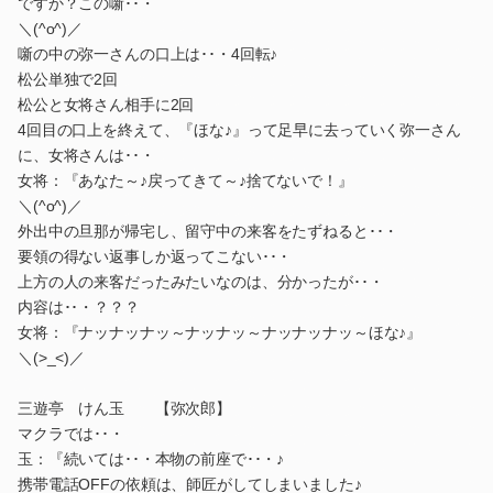
ですか？この噺･･・
＼(^o^)／
噺の中の弥一さんの口上は･･・4回転♪
松公単独で2回
松公と女将さん相手に2回
4回目の口上を終えて、『ほな♪』って足早に去っていく弥一さん
に、女将さんは･･・
女将：『あなた～♪戻ってきて～♪捨てないで！』
＼(^o^)／
外出中の旦那が帰宅し、留守中の来客をたずねると･･・
要領の得ない返事しか返ってこない･･・
上方の人の来客だったみたいなのは、分かったが･･・
内容は･･・？？？
女将：『ナッナッナッ～ナッナッ～ナッナッナッ～ほな♪』
＼(>_<)／
三遊亭 けん玉 【弥次郎】
マクラでは･･・
玉：『続いては･･・本物の前座で･･・♪
携帯電話OFFの依頼は、師匠がしてしまいました♪