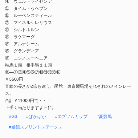
④ ヴェルトライゼンデ
⑤ タイムトゥヘブン
⑥ ルーベンスティール
⑦ マイネルケレリウス
⑩ シルトホルン
⑬ ラケマーダ
⑮ アルナシーム
⑯ グランディア
⑰ ニシノスーベニア
軸馬１頭 相手馬１１頭
⑪―①③④⑤⑥⑦⑩⑬⑮⑯⑰
￥5500円
直線の長さが2倍も違う、函館・東京競馬場それぞれのメインレー
ス。
合計￥11000円で・・・
上手く当たりますよ～に。
#G3
#ぱかぱか
#エプソムカップ
#夏競馬
#函館スプリントステークス