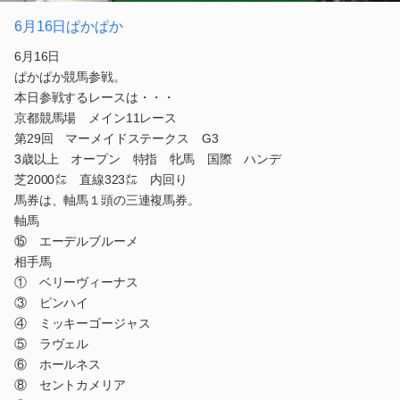
6月16日ぱかぱか
6月16日
ぱかぱか競馬参戦。
本日参戦するレースは・・・
京都競馬場 メイン11レース
第29回 マーメイドステークス G3
3歳以上 オープン 特指 牝馬 国際 ハンデ
芝2000㍍ 直線323㍍ 内回り
馬券は、軸馬１頭の三連複馬券。
軸馬
⑮ エーデルブルーメ
相手馬
① ベリーヴィーナス
③ ピンハイ
④ ミッキーゴージャス
⑤ ラヴェル
⑥ ホールネス
⑧ セントカメリア