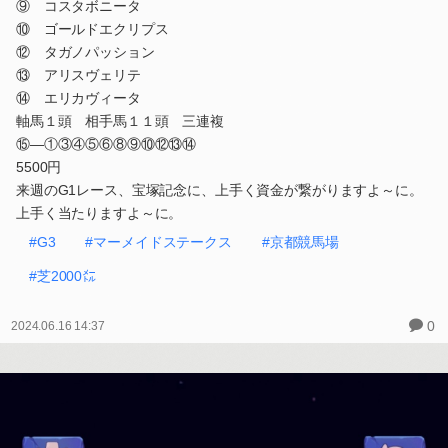
⑨ コスタボニータ
⑩ ゴールドエクリプス
⑫ タガノパッション
⑬ アリスヴェリテ
⑭ エリカヴィータ
軸馬１頭 相手馬１１頭 三連複
⑮―①③④⑤⑥⑧⑨⑩⑫⑬⑭
5500円
来週のG1レース、宝塚記念に、上手く資金が繋がりますよ～に。
上手く当たりますよ～に。
#G3
#マーメイドステークス
#京都競馬場
#芝2000㍍
0
2024.06.16 14:37