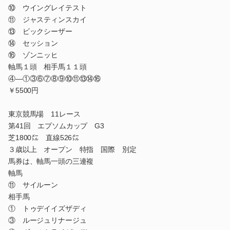
⑩ ウイングレイテスト
⑪ ジャスティンスカイ
⑬ ビックシーザー
⑭ セッション
⑯ ゾンニッヒ
軸馬１頭 相手馬１１頭
④―①③⑥⑦⑧⑨⑩⑪⑬⑭⑯
￥5500円
東京競馬場 11レース
第41回 エプソムカップ G3
芝1800㍍ 直線526㍍
３歳以上 オープン 特指 国際 別定
馬券は、軸馬一頭の三連複
軸馬
⑪ サイルーン
相手馬
① トゥデイイズザディ
③ ルージュリナージュ