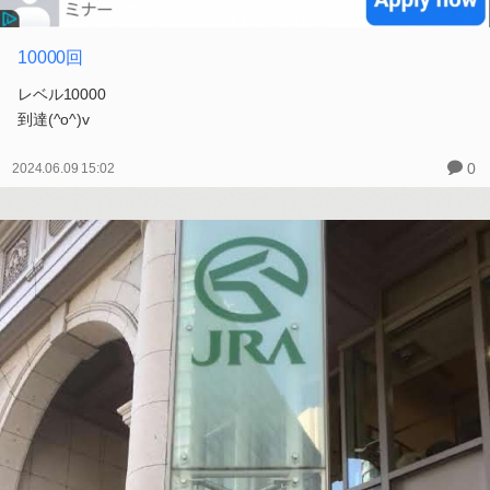
10000回
レベル10000
到達(^o^)v
0
2024.06.09 15:02