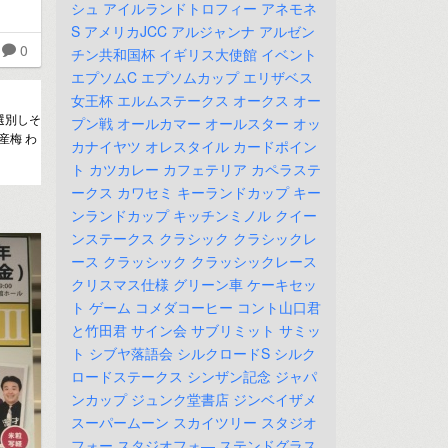
シュ
アイルランドトロフィー
アネモネ
S
アメリカJCC
アルジャンナ
アルゼン
0
チン共和国杯
イギリス大使館
イベント
エプソムC
エプソムカップ
エリザベス
女王杯
エルムステークス
オークス
オー
選別しそ
プン戦
オールカマー
オールスター
オッ
国産梅 わ
カナイヤツ
オレスタイル
カードポイン
ト
カツカレー
カフェテリア
カペラステ
ークス
カワセミ
キーランドカップ
キー
ンランドカップ
キッチンミノル
クイー
ンステークス
クラシック
クラシックレ
ース
クラッシック
クラッシックレース
クリスマス仕様
グリーン車
ケーキセッ
ト
ゲーム
コメダコーヒー
コント山口君
と竹田君
サイン会
サブリミット
サミッ
ト
シブヤ落語会
シルクロードS
シルク
ロードステークス
シンザン記念
ジャパ
ンカップ
ジュンク堂書店
ジンベイザメ
スーパームーン
スカイツリー
スタジオ
フォー
スタジオフォ―
ステンドグラス