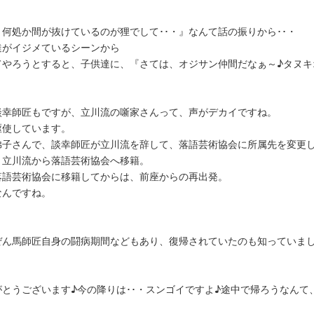
何処か間が抜けているのが狸でして･･・』なんて話の振りから･･・
達がイジメているシーンから
てやろうとすると、子供達に、『さては、オジサン仲間だなぁ～♪タヌキ
談幸師匠もですが、立川流の噺家さんって、声がデカイですね。
駆使しています。
弟子さんで、談幸師匠が立川流を辞して、落語芸術協会に所属先を変更
、立川流から落語芸術協会へ移籍。
落語芸術協会に移籍してからは、前座からの再出発。
なんですね。
ぜん馬師匠自身の闘病期間などもあり、復帰されていたのも知っていま
とうございます♪今の降りは･･・スンゴイですよ♪途中で帰ろうなんて