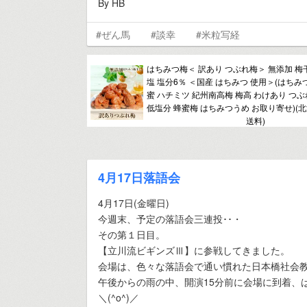
By HB
#ぜん馬
#談幸
#米粒写経
はちみつ梅＜ 訳あり つぶれ梅＞ 無添加 梅
塩 塩分6％ ＜国産 はちみつ 使用＞(はちみ
蜜 ハチミツ 紀州南高梅 梅高 わけあり つ
低塩分 蜂蜜梅 はちみつうめ お取り寄せ)(
送料)
4月17日落語会
4月17日(金曜日)
今週末、予定の落語会三連投･･・
その第１日目。
【立川流ビギンズⅢ】に参戦してきました。
会場は、色々な落語会で通い慣れた日本橋社会
午後からの雨の中、開演15分前に会場に到着、
＼(^o^)／