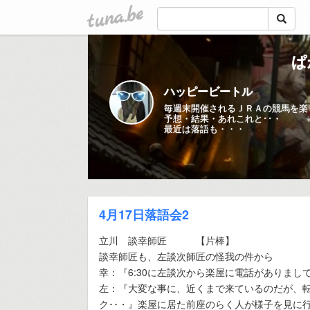
tuna.be
ぱ
ハッピービートル
毎週末開催されるＪＲＡの競馬を楽
予想・結果・あれこれと･･・
最近は落語も・・・
4月17日落語会2
立川 談幸師匠 【片棒】
談幸師匠も、左談次師匠の怪我の件から
幸：『6:30に左談次から楽屋に電話がありまし
左：『大変な事に、近くまで来ているのだが、
ク･･・』楽屋に居た前座のらく人が様子を見に