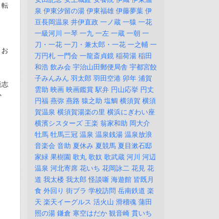
・転
泉
伊東汐留の湯
伊東福雄
伊藤夢葉
伊
豆長岡温泉
井伊直政
一ノ蔵
一猿
一花
一級河川
一琴
一九
一左
一蔵
一朝
一
刀・一花
一刀・兼太郎・一花
一之輔
一
・お
万円札
一門会
一龍斎貞鏡
稲荷湯
稲田
和浩
飲み会
宇治山田郵便局舎
宇都宮餃
子みんみん
羽太郎
羽田空港
卯年
浦賀
談志
雲助
映画
映画鑑賞
駅弁
円山応挙
円丈
か
円福
燕弥
燕路
猿之助
塩鯛
横須賀
横須
賀温泉
横須賀湯楽の里
横浜にぎわい座
横濱シスターズ
王楽
翁家和助
岡大介
牡馬
牡馬三冠
温泉
温泉銭湯
温泉放浪
音楽会
音助
夏休み
夏競馬
夏目漱石邸
家緑
果樹園
歌丸
歌奴
歌武蔵
河川
河辺
温泉
河北寄席
花いち
花岡詠二
花見
花
道
我太楼
我太郎
怪談噺
海遊館
皆既月
食
外回り
街ブラ
学校訪問
岳南鉄道
楽
天
楽天イーグルス
活火山
滑稽魂
蒲田
照の湯
鎌倉
寒空はだか
観音崎
貫いち