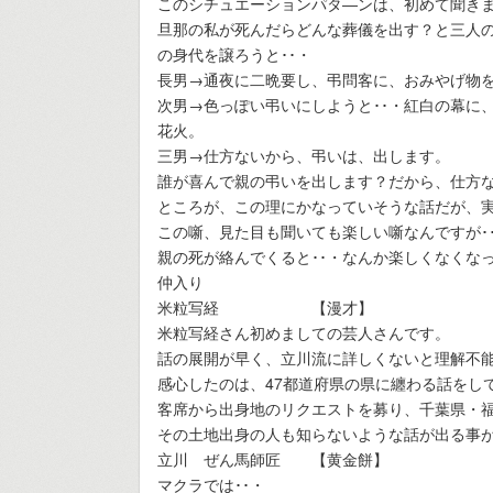
このシチュエーションパタ―ンは、初めて聞きま
旦那の私が死んだらどんな葬儀を出す？と三人
の身代を譲ろうと･･・
長男→通夜に二晩要し、弔問客に、おみやげ物
次男→色っぽい弔いにしようと･･・紅白の幕に
花火。
三男→仕方ないから、弔いは、出します。
誰が喜んで親の弔いを出します？だから、仕方
ところが、この理にかなっていそうな話だが、実
この噺、見た目も聞いても楽しい噺なんですが･
親の死が絡んでくると･･・なんか楽しくなくな
仲入り
米粒写経 【漫才】
米粒写経さん初めましての芸人さんです。
話の展開が早く、立川流に詳しくないと理解不能
感心したのは、47都道府県の県に纏わる話をし
客席から出身地のリクエストを募り、千葉県・
その土地出身の人も知らないような話が出る事
立川 ぜん馬師匠 【黄金餅】
マクラでは･･・