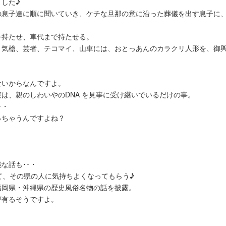
した♪
の息子達に順に聞いていき、ケチな旦那の意に沿った葬儀を出す息子に
を持たせ、車代まで持たせる。
、気槍、芸者、テコマイ、山車には、おとっあんのカラクリ人形を、御
ないからなんですよ。
は、親のしわいやのDNA を見事に受け継いでいるだけの事。
･・
っちゃうんですよね？
な話も･･・
て、その県の人に気持ちよくなってもらう♪
福岡県・沖縄県の歴史風俗名物の話を披露。
が有るそうですよ。