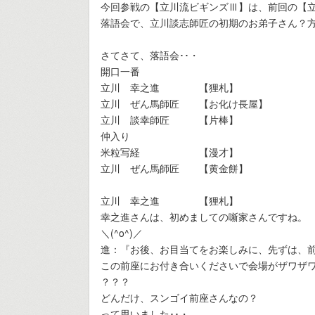
今回参戦の【立川流ビギンズⅢ】は、前回の【
落語会で、立川談志師匠の初期のお弟子さん？
さてさて、落語会･･・
開口一番
立川 幸之進 【狸札】
立川 ぜん馬師匠 【お化け長屋】
立川 談幸師匠 【片棒】
仲入り
米粒写経 【漫才】
立川 ぜん馬師匠 【黄金餅】
立川 幸之進 【狸札】
幸之進さんは、初めましての噺家さんですね。
＼(^o^)／
進：『お後、お目当てをお楽しみに、先ずは、前
この前座にお付き合いくださいで会場がザワザ
？？？
どんだけ、スンゴイ前座さんなの？
って思いました･･・