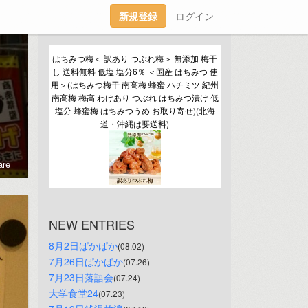
新規登録
ログイン
はちみつ梅＜ 訳あり つぶれ梅＞ 無添加 梅干
し 送料無料 低塩 塩分6％ ＜国産 はちみつ 使
用＞(はちみつ梅干 南高梅 蜂蜜 ハチミツ 紀州
南高梅 梅高 わけあり つぶれ はちみつ漬け 低
塩分 蜂蜜梅 はちみつうめ お取り寄せ)(北海
道・沖縄は要送料)
re
NEW ENTRIES
8月2日ぱかぱか
(08.02)
7月26日ぱかぱか
(07.26)
7月23日落語会
(07.24)
大学食堂24
(07.23)