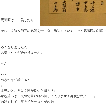
･・
』
ん馬師匠は、一笑したん
すから、左談次師匠の気質を十二分に承知している、ぜん馬師匠の対応
明るくなりました♪』
の暗さ･･・が分かりません。
～♪
･･・
るべきかを相談すると。
よ』
、本当のところは？誰が良いと思う？』
嫁を貰いま、夫婦で旦那様の養子に入ります！身代は私に･･・』
簾わけをして、店を持たせますがね♪』