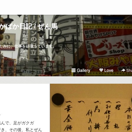
かぱか日記 / ぜん馬
しみに、仕事を頑張っています。
Gallery
Love
Sha
て
転んで、足がガクガ
行き、その後、私とぜん