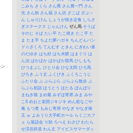
こみち
さくら
さん喬
さん喬一門
さん
光
さん助
さん福
さん坊
ざこば
ざぶ～
ん
しゅりけん
しょうが焼き定食
しらさ
ぎステークス
じゃんけん
ぜん馬
そうば
そのじ
そば
たい平
たこ焼き
たこ平
た
ま
たま平
ちよだ夢ハガキ
ちんどんバン
ド☆ざくろ
てんむす
ときん
にぎわい座
のだゆき
はち好
はち水鯉
はまぐり
は
ん治
ぱかぱか
ぱかぱか競馬
ひしもち
チン
ひつまぶし
ひとり会
ひな太郎
ひろ馬
ぴろき
ふう丈
ふくびき
ふくろこうじ
ふたり会
ぶ
ぶらぶら
ぶらぶら散歩
ぶ
らぶら初詣
ほうとう
ほたる
ぼんぼり
まねき猫
まめ菊
みずほ寄席
みま
みや
こS
めおと楽団ジキジキ
めん処なごや
庵
もつ煮
もみじ寄席
やなぎ
やなぎ南
玉
ゅ
よみうり大手町ホール
らくごカフ
ェ
ら落語会
り助
ろべえ
わさび
わたら
せ渓谷鉄道
わん丈
アイビスサマーダッ