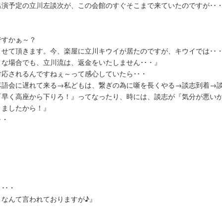
演予定の立川左談次が、この会館のすぐそこまで来ていたのですが･･
ですかぁ～？
せて頂きます。今、楽屋に立川キウイが居たのですが、キウイでは･･
うな場合でも、立川流は、返金をいたしません･･・』
応されるんですねぇ～って感心していたら･･・
落語会に遅れて来る→私どもは、繋ぎの為に噺を長くやる→談志到着→
『早く高座から下りろ！』ってなったり、時には、談志が『気分が悪い
りましたから！』
･・
･･・
・なんて言われておりますが♪』