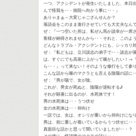
一つ、アクシデントが発生いたしました、本日出
んで怪我を･･・病院へ向かう事に･･・』
ありゃまぁ～大変じゃござんせんか？
落語会をこのまま進行させていても大丈夫なん
ぜ：『一つ空いた所は、私ぜん馬か談幸が一席さ
客様が納得されませんから･･・それと、このよ
どんなトラブル・アクシデントにも、シッカリ対
ぜ：『私どもは、立川談志の弟子で･･・談志が
は、すぐにでも高座に上がって噺がしたい！→
ら･･・』って来ない！そのような修行をして参
こんな話から噺のマクラとも言える陰陽の話に･
ぜ：『男が陽で、女が陰。
これが、男女が死ぬと、陰陽が逆転する♪
それが顕著に出るのが、水死体です！
男の水死体は･･・うつ伏せ
女の水死体は･･・仰向け
一説では、女は、オシリが重いから仰向けになり
男は、前に重しが着いているからうつ伏せに･･
真面目な話かと思って聞いていましたが･･・？
その後に、怪談噺のマクラの話に･･・