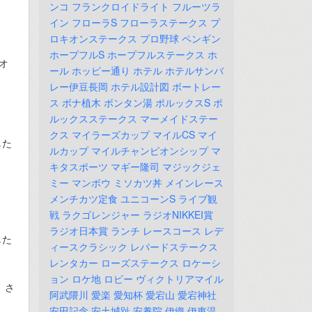
ンコ
フランクロイドライト
フルーツラ
イン
フローラS
フローラステークス
プ
ロキオンステークス
プロ野球
ペンギン
ホープフルS
ホープフルステークス
ホ
オ
ール
ホッピー通り
ホテル
ホテルサンバ
レー伊豆長岡
ホテル設計図
ボートレー
ス
ボナ植木
ボンタン湯
ポルックスS
ポ
ルックスステークス
マーメイドステー
クス
マイラーズカップ
マイルCS
マイ
した
ルカップ
マイルチャンピオンシップ
マ
キタスポーツ
マギー隆司
マジックジェ
ミー
マンボウ
ミソカツ丼
メインレース
メンチカツ定食
ユニコーンS
ライブ観
戦
ラクゴレンジャー
ラジオNIKKEI賞
ラジオ日本賞
ランチ
レースコース
レデ
した
ィースクラシック
レパードステークス
レンタカー
ローズステークス
ロケーシ
ョン
ロケ地
ロビー
ヴィクトリアマイル
、さ
阿武隈川
愛楽
愛知杯
愛宕山
愛宕神社
安田記念
安土城趾
安養院
伊織
伊東温