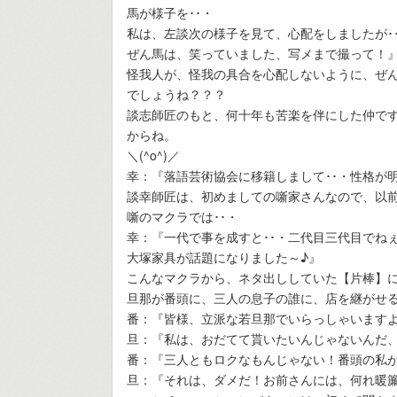
馬が様子を･･・
私は、左談次の様子を見て、心配をしましたが･
ぜん馬は、笑っていました、写メまで撮って！
怪我人が、怪我の具合を心配しないように、ぜ
でしょうね？？？
談志師匠のもと、何十年も苦楽を伴にした仲で
からね。
＼(^o^)／
幸：『落語芸術協会に移籍しまして･･・性格が
談幸師匠は、初めましての噺家さんなので、以前
噺のマクラでは･･・
幸：『一代で事を成すと･･・二代目三代目でねぇ
大塚家具が話題になりました～♪』
こんなマクラから、ネタ出ししていた【片棒】に
旦那が番頭に、三人の息子の誰に、店を継がせ
番：『皆様、立派な若旦那でいらっしゃいます
旦：『私は、おだてて貰いたいんじゃないんだ
番：『三人ともロクなもんじゃない！番頭の私が
旦：『それは、ダメだ！お前さんには、何れ暖