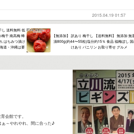
2015.04.19 01:57
干し 送料無料 低
つ梅干 南高梅 蜂
【無添加】 訳あり 梅干し 【送料無料】 無添加 無
ぶれ はちみつ漬け
漬800g(約44〜55粒)塩分約15％ 食品 福梅ぼし 
北海道・沖縄は要
けあり バニリン お取り寄せ グルメ
教育会館です。
はぁ～やれやれ、間に合った♪