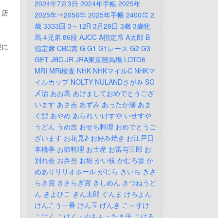
2024年7月3日
2024年手帳
2025年
、店
2025年⇒2056年
2025年手帳
2400㍍
2
歳
3333回
3～12R
3月28日
3歳
3歳牝
馬
4兄弟
86段
AJCC
A指定席
A太郎
B
輿に
指定席
CBC賞
G
G1
G1レース
G2
G3
GET
JBC
JR
JRA東京競馬場
LOTO6
MRI
MRi検査
NHK
NHKマイルC
NHKマ
イルカップ
NOLTY
NULANDさがみ
SG
〆治
あお馬
あけましておめでとうござ
います
あさ吉
あずみ
あったか湯
あま
ぐ鯉
あやめ
あられ
いけすや
いせすや
うどん
うめ吉
おせち料理
おめでとうご
ざいます
お花見♪
お好み焼き
お江戸日
本橋亭
お節料理
お土産
お富与三郎
お
別れ会
お弁当
お堀
かい枝
かむろ坂
か
めありリリオホール
がじら
きいち
きさ
らき賞
きさらぎ賞
きしめん
きつねうど
ん
きよひこ
きん太郎
ぐんま
けろよん
けんこう一番
けん玉
げんき
こ～すけ
こはく
こはく・小もん・たま平
こはる