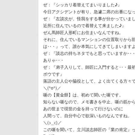
ぜ：『シッカリ着替えてまいりました♪』
今日アクシデントが有り、急遽二席の出番にな
ぜ：『左談次が、怪我をする事が分かっていまし
近所に住んでいるので着替えて来ました♪』
ぜん馬師匠人形町にお住まいなんですね。
それに、住んでいるマンションの位置取りから部
は･･・』って、誰か本気にしてきてしまいますよ
ぜ：『談志の持ちネタでもと思っていますか･･
ありゃ･･・
ぜ：『弟子入りして、師匠に入門すると･･・最
ボウです』
落語の主人公や脇役として、よく出てくる方々で
＼(^o^)／
噺の【黄金餅】は、初めて聞いた噺です。
知らない噺なので、メモ書きを中止、噺の筋か
あの世まで現世の金を持って行けないのに
人間って、自分中心で欲深いものなんですね。
＼(>_<)／
この噺を聞いて、立川談志師匠の『業の肯定』