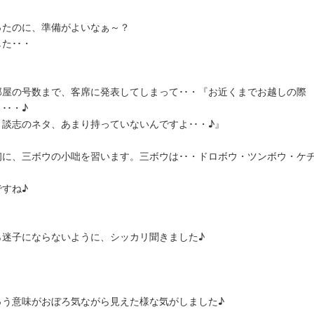
ったのに、準備がよいなぁ～？
た･･・
屋の号数まで、客席に発表してしまって･･・『お近くまでお越しの際
･･・♪
・談志のネタ、あまり持っていないんですよ･･・♪』
初に、三ボウの小咄を習います。三ボウは･･・ドロボウ・ツンボウ・ケ
すね♪
ら迷子にならないように、シッカリ聞きました♪
っう意味がおぼろ気ながら見えた様な気がしました♪