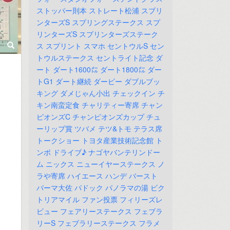
ストッパー則本
ストレート松浦
スブリ
ンターズS
スプリングステークス
スプ
リンターズS
スプリンターズステーク
ス
スプリント
スマホ
セントウルS
セン
トウルステークス
セントライト記念
ダ
ート
ダート1600㍍
ダート1800㍍
ダー
トG1
ダート継続
ダービー
ダブルブッ
キング
ダメじゃん小出
チェックイン
チ
キン南蛮定食
チャリティー寄席
チャン
ピオンズC
チャンピオンズカップ
チュ
ーリップ賞
ツバメ
テツ&トモ
テラス席
トークショー
トヨタ産業技術記念館
ト
ンボ
ドライブ♪
ナゴヤバンテリンドー
ム
ニックス
ニューイヤーステークス
ノ
ラや寄席
ハイエース
ハンデ
バースト
パーマ大佐
パドック
パノラマの湯
ビク
トリアマイル
ファン投票
フィリーズレ
ビュー
フェアリーステークス
フェブラ
リーS
フェブラリーステークス
フラメ