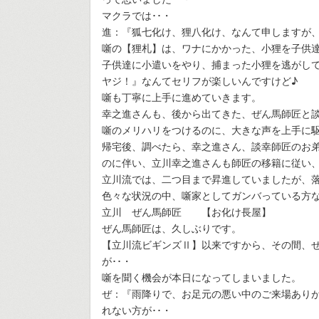
マクラでは･･・
進：『狐七化け、狸八化け、なんて申しますが、
噺の【狸札】は、ワナにかかった、小狸を子供
子供達に小遣いをやり、捕まった小狸を逃がし
ヤジ！』なんてセリフが楽しいんですけど♪
噺も丁寧に上手に進めていきます。
幸之進さんも、後から出てきた、ぜん馬師匠と
噺のメリハリをつけるのに、大きな声を上手に
帰宅後、調べたら、幸之進さん、談幸師匠のお
のに伴い、立川幸之進さんも師匠の移籍に従い
立川流では、二つ目まで昇進していましたが、
色々な状況の中、噺家としてガンバっている方
立川 ぜん馬師匠 【お化け長屋】
ぜん馬師匠は、久しぶりです。
【立川流ビギンズⅡ】以来ですから、その間、
が･･・
噺を聞く機会が本日になってしまいました。
ぜ：『雨降りで、お足元の悪い中のご来場ありが
れない方が･･・