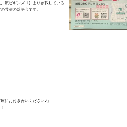
立川流ビギンズⅡ】より参戦している
方の共演の落語会です。
座にお付き合いください♪』
ワ！