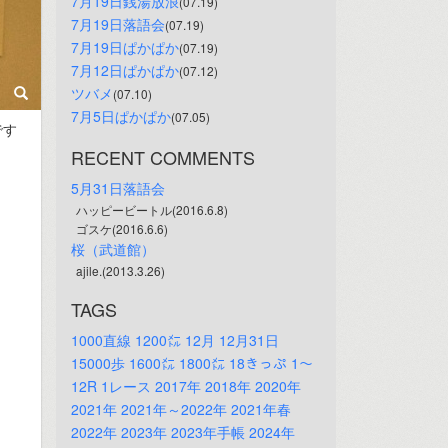
7月19日銭湯放浪
(07.19)
7月19日落語会
(07.19)
7月19日ぱかぱか
(07.19)
7月12日ぱかぱか
(07.12)
ツバメ
(07.10)
7月5日ぱかぱか
(07.05)
です
RECENT COMMENTS
5月31日落語会
ハッピービートル(2016.6.8)
ゴスケ(2016.6.6)
桜（武道館）
ajile.(2013.3.26)
TAGS
1000直線
1200㍍
12月
12月31日
15000歩
1600㍍
1800㍍
18きっぷ
1～
12R
1レース
2017年
2018年
2020年
2021年
2021年～2022年
2021年春
2022年
2023年
2023年手帳
2024年