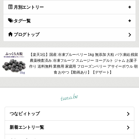
月別エントリー
タグ一覧
ブログトップ
【楽天1位】国産 冷凍ブルーベリー 1kg 無添加 大粒 バラ凍結 残留
農薬検査済み 冷凍フルーツ スムージー ヨーグルト ジャム お菓子
作り 送料無料 業務用 家庭用 フローズンベリー アサイーボウル 朝
食 おやつ【動画あり】【デザート】
tuna.be
つなビィトップ
新着エントリ一覧