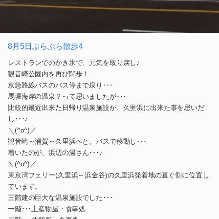
8月5日ぶらぶら散歩4
レストランでのかき氷で、元気を取り戻し♪
観音崎公園内を再び闊歩！
京急路線バスのバス停まで戻り･･･
馬堀海岸の温泉？って思いましたが･･･
比較的最近出来た日帰り温泉施設が、久里浜に出来た事を思いだ
し･･･♪
＼(^o^)／
観音崎～浦賀～久里浜へと、バスで移動し･･･
着いたのが、浜辺の湯さん･･･♪
＼(^o^)／
東京湾フェリー(久里浜～浜金谷)の久里浜発着地の直ぐ側に位置し
ています。
三階建の巨大な温泉施設でした･･･
一階･･･土産物屋・食事処