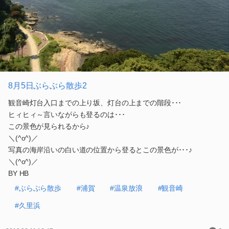
8月5日ぶらぶら散歩2
観音崎灯台入口までの上り坂、灯台の上までの階段･･･
ヒィヒィ～言いながらも登るのは･･･
この景色が見られるから♪
＼(^o^)／
写真の海岸沿いの白い道の位置から登るとこの景色が･･･♪
＼(^o^)／
BY HB
#ぶらぶら散歩
#浦賀
#温泉放浪
#観音崎
#久里浜