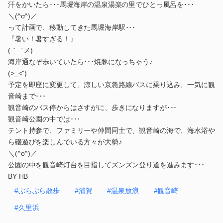
汗をかいたら･･･馬堀海岸の温泉湯楽の里でひとっ風呂を･･･
＼(^o^)／
って計画で、移動してきた馬堀海岸駅･･･
『暑い！暑すぎる！』
(｀_´メ)
海岸通なぞ歩いていたら･･･焼豚になっちゃう♪
(>_<")
予定を即座に変更して、涼しい京急路線バスに乗り込み、一気に観
音崎まで･･･
観音崎のバス停からはさすがに、歩きになりますが･･･
観音崎公園の中では･･･
テント持参で、ファミリーや仲間同士で、観音崎の海で、海水浴や
ら磯遊びを楽しんでいる方々が大勢♪
＼(^o^)／
公園の中を観音崎灯台を目指してズンズン登り道を進みます･･･
BY HB
#ぶらぶら散歩
#浦賀
#温泉放浪
#観音崎
#久里浜