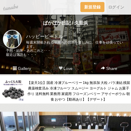
tuna.be
新規登録
ログイン
ぱかぱか日記 / 久里浜
ハッピービートル
毎週末開催されるＪＲＡの競馬を楽しみに、仕事を頑張ってい
ます。
予想・結果・あれこれと･･・
最近は落語も・・・
Gallery
Love
Share
【楽天1位】国産 冷凍ブルーベリー 1kg 無添加 大粒 バラ凍結 残留
農薬検査済み 冷凍フルーツ スムージー ヨーグルト ジャム お菓子
作り 送料無料 業務用 家庭用 フローズンベリー アサイーボウル 朝
食 おやつ【動画あり】【デザート】