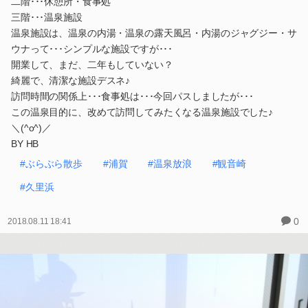
二階･･･休憩所・食事処
三階･･･温泉施設
温泉施設は、温泉の内湯・温泉の露天風呂・内湯のジャグジー・サ
ウナって･･･シンプルな施設ですが･･･
開業して、まだ、二年もしていない？
綺麗で、清潔な施設デスネ♪
訪問時間の関係上･･･食事処は･･･今回パスしましたが･･･
この温泉目的に、改めて訪問してみたくなる温泉施設でした♪
＼(^o^)／
BY HB
#ぶらぶら散歩
#浦賀
#温泉放浪
#観音崎
#久里浜
0
2018.08.11 18:41