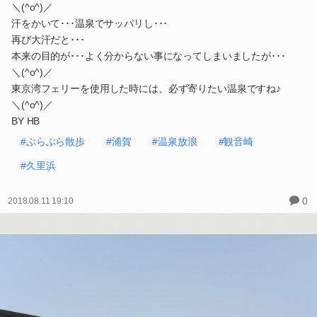
＼(^o^)／
汗をかいて･･･温泉でサッパリし･･･
再び大汗だと･･･
本来の目的が･･･よく分からない事になってしまいましたが･･･
＼(^o^)／
東京湾フェリーを使用した時には、必ず寄りたい温泉ですね♪
＼(^o^)／
BY HB
#ぶらぶら散歩
#浦賀
#温泉放浪
#観音崎
#久里浜
0
2018.08.11 19:10