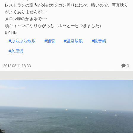
レストランの室内が外のカンカン照りに比べ、暗いので、写真映り
がよくありませんが･･･
メロン味のかき氷で･･･
頭キィ～ンになりながらも、ホッと一息つきました♪
BY HB
#ぶらぶら散歩
#浦賀
#温泉放浪
#観音崎
#久里浜
0
2018.08.11 18:33