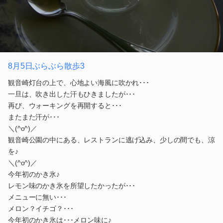
8月5日ぶらぶら散歩3
観音崎灯台の上で、心地よい海風に吹かれ･･･
一旦は、吹き出した汗もひきましたが･･･
再び、ウォーキングを再開すると･･･
またまた汗が･･･
＼(^o^)／
観音崎公園の中にある、レストランに逃げ込み、少しの間でも、涼
を♪
＼(^o^)／
今年初のかき氷♪
レモン味のかき氷を所望したかったが･･･
メニューに無い･･･
メロン？イチゴ？･･･
今年初のかき氷は･･･メロン味に♪