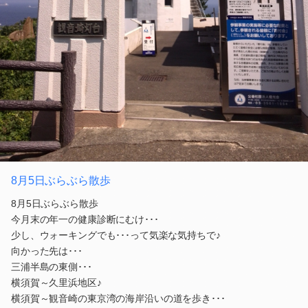
8月5日ぶらぶら散歩
8月5日ぶらぶら散歩
今月末の年一の健康診断にむけ･･･
少し、ウォーキングでも･･･って気楽な気持ちで♪
向かった先は･･･
三浦半島の東側･･･
横須賀～久里浜地区♪
横須賀～観音崎の東京湾の海岸沿いの道を歩き･･･