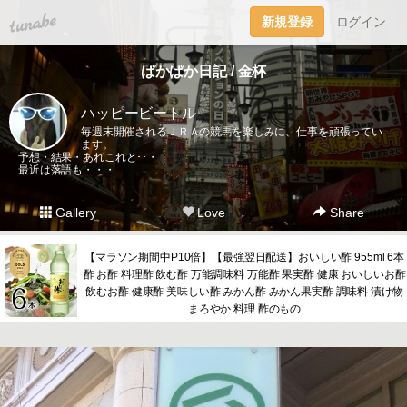
tuna.be
新規登録
ログイン
ぱかぱか日記 / 金杯
ハッピービートル
毎週末開催されるＪＲＡの競馬を楽しみに、仕事を頑張ってい
ます。
予想・結果・あれこれと･･・
最近は落語も・・・
Gallery
Love
Share
【マラソン期間中P10倍】【最強翌日配送】おいしい酢 955ml 6本
酢 お酢 料理酢 飲む酢 万能調味料 万能酢 果実酢 健康 おいしいお酢
飲むお酢 健康酢 美味しい酢 みかん酢 みかん果実酢 調味料 漬け物
まろやか 料理 酢のもの