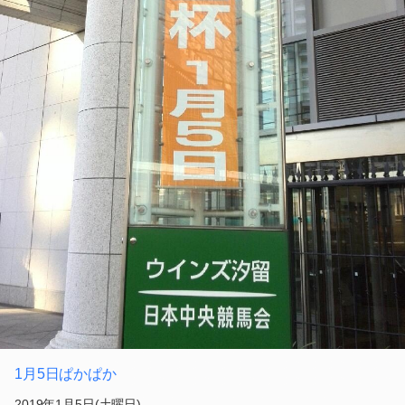
1月5日ぱかぱか
2019年1月5日(土曜日)