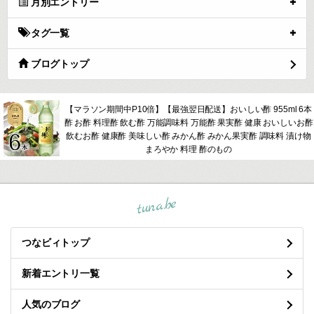
月別エントリー
タグ一覧
ブログトップ
【マラソン期間中P10倍】【最強翌日配送】おいしい酢 955ml 6本
酢 お酢 料理酢 飲む酢 万能調味料 万能酢 果実酢 健康 おいしいお酢
飲むお酢 健康酢 美味しい酢 みかん酢 みかん果実酢 調味料 漬け物
まろやか 料理 酢のもの
tuna.be
つなビィトップ
新着エントリ一覧
人気のブログ