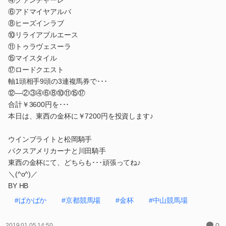
⑥アドマイヤアルバ
⑧ヒーズインラブ
⑩リライアブルエース
⑪トゥラヴェスーラ
⑮マイスタイル
⑰ロードクエスト
軸1頭相手9頭の3連複馬券で･･･
⑫―②③④⑥⑧⑩⑪⑮⑰
合計￥3600円を･･･
本日は、東西の金杯に￥7200円を投資します♪
ウインブライトと松岡騎手
パクスアメリカーナと川田騎手
東西の金杯にて、どちらも･･･頑張ってね♪
＼(^o^)／
BY HB
#ぱかぱか
#京都競馬場
#金杯
#中山競馬場
0
2019.01.05 14:50