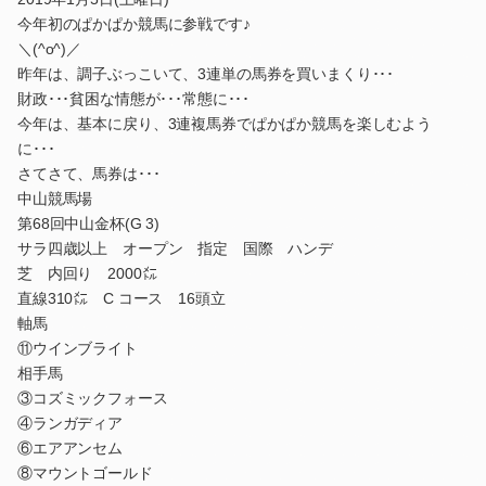
今年初のぱかぱか競馬に参戦です♪
＼(^o^)／
昨年は、調子ぶっこいて、3連単の馬券を買いまくり･･･
財政･･･貧困な情態が･･･常態に･･･
今年は、基本に戻り、3連複馬券でぱかぱか競馬を楽しむよう
に･･･
さてさて、馬券は･･･
中山競馬場
第68回中山金杯(G 3)
サラ四歳以上 オープン 指定 国際 ハンデ
芝 内回り 2000㍍
直線310㍍ C コース 16頭立
軸馬
⑪ウインブライト
相手馬
③コズミックフォース
④ランガディア
⑥エアアンセム
⑧マウントゴールド