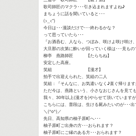
歌司師匠のマクラ･･･引き込まれますよね♪
まちょうに話を聞いていると･･･
(>_<")
今日は･･･漫談だけで･･･終わるかな？
って思っていたら･･･
『お酒呑む、人なら、つぼみ、咲けよ咲け咲け、明
大旦那の次第に酔いが回っていく様は･･･見もの
柳亭 燕路師匠 【たらちね】
安定した高座。
笑組 【漫才】
拍手で出迎えられた、笑組の二人
笑組：『そんなに、お気遣いなく♪直ぐ帰ります
ただ今は、燕路という、小さなおじさんを見ても
我々、30年以上(漫才を)やらせて頂いていますが
こちらには、普段は、生ける屍みたいのが･･･出
＼(^o^)／
先日、高知県の柚子原町へ･･･
柚子原町ご出身の方･･･おられます？
柚子原町にご縁のある方･･･おられます？