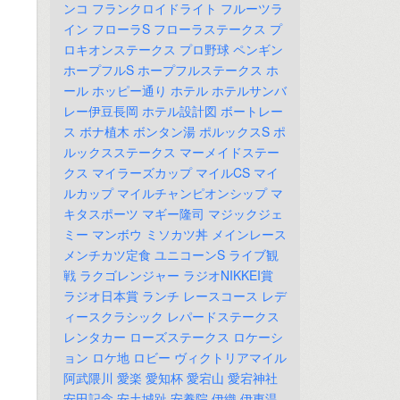
ンコ
フランクロイドライト
フルーツラ
イン
フローラS
フローラステークス
プ
ロキオンステークス
プロ野球
ペンギン
ホープフルS
ホープフルステークス
ホ
ール
ホッピー通り
ホテル
ホテルサンバ
レー伊豆長岡
ホテル設計図
ボートレー
ス
ボナ植木
ボンタン湯
ポルックスS
ポ
ルックスステークス
マーメイドステー
クス
マイラーズカップ
マイルCS
マイ
ルカップ
マイルチャンピオンシップ
マ
キタスポーツ
マギー隆司
マジックジェ
ミー
マンボウ
ミソカツ丼
メインレース
メンチカツ定食
ユニコーンS
ライブ観
戦
ラクゴレンジャー
ラジオNIKKEI賞
ラジオ日本賞
ランチ
レースコース
レデ
ィースクラシック
レパードステークス
レンタカー
ローズステークス
ロケーシ
ョン
ロケ地
ロビー
ヴィクトリアマイル
阿武隈川
愛楽
愛知杯
愛宕山
愛宕神社
安田記念
安土城趾
安養院
伊織
伊東温