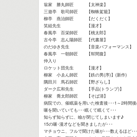
翁家 勝丸師匠 【太神楽】
三遊亭 歌司師匠 【蜘蛛駕籠】
柳亭 燕治師匠 【だくだく】
笑組先生 【漫才】
春風亭 百栄師匠 【桃太郎】
古今亭 志ん陽師匠 【代書屋】
のだゆき先生 【音楽パフォーマンス】
春風亭 一朝師匠 【幇間腹】
仲入り
ロケット団先生 【漫才】
柳家 小ゑん師匠 【鉄の男(序)】(新作)
隅田川 馬石師匠 【野ざらし】
ダーク広和先生 【手品(トランプ)】
柳家 喬太郎師匠 【そば清】
病院での、催眠薬を用いた検査後･･･1～2時間後の
噺を聞いていても･･･眠くて眠くて･･･
知らず知らずに、瞼が閉じてしまいます♪
15の噺･漫才などを聞きましたが･･･
マチョウニ、フルで聞けた噺が･･･数えるほど･･