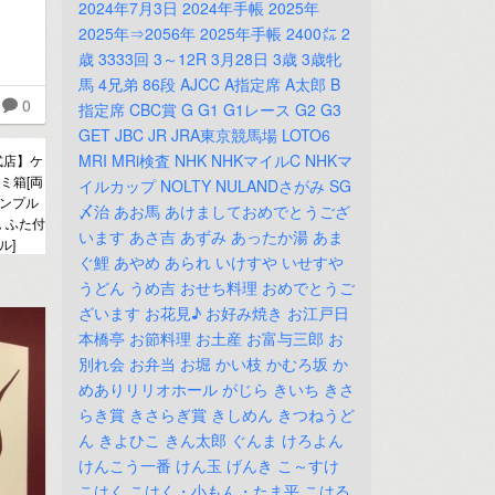
2024年7月3日
2024年手帳
2025年
2025年⇒2056年
2025年手帳
2400㍍
2
歳
3333回
3～12R
3月28日
3歳
3歳牝
馬
4兄弟
86段
AJCC
A指定席
A太郎
B
0
指定席
CBC賞
G
G1
G1レース
G2
G3
GET
JBC
JR
JRA東京競馬場
LOTO6
MRI
MRi検査
NHK
NHKマイルC
NHKマ
式店】ケ
ミ箱[両
イルカップ
NOLTY
NULANDさがみ
SG
シンプル
〆治
あお馬
あけましておめでとうござ
 ふた付
います
あさ吉
あずみ
あったか湯
あま
ル]
ぐ鯉
あやめ
あられ
いけすや
いせすや
うどん
うめ吉
おせち料理
おめでとうご
ざいます
お花見♪
お好み焼き
お江戸日
本橋亭
お節料理
お土産
お富与三郎
お
別れ会
お弁当
お堀
かい枝
かむろ坂
か
めありリリオホール
がじら
きいち
きさ
らき賞
きさらぎ賞
きしめん
きつねうど
ん
きよひこ
きん太郎
ぐんま
けろよん
けんこう一番
けん玉
げんき
こ～すけ
こはく
こはく・小もん・たま平
こはる