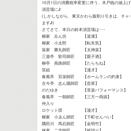
10月1日の消費税率変更に伴う、木戸銭の値上げな
演芸場に♪
(しかしながら、東京かわら版割り引きは、チャ
ます♪)
さてさて、本日の鈴本演芸場は･･･
柳家 左ん坊 【道灌】
柳家 小太郎 【転失気】
翁家 勝丸師匠 【太神楽】
三遊亭 歌司師匠 【親子酒】
柳亭 燕路師匠 【たらちね】
笑組 【漫才】
春風亭 百栄師匠 【ホームランの約束】
古今亭 志ん陽師匠 【壺算】
のだゆき 【音楽パフォーマンス】
春風亭 一朝師匠 【三方一両損】
仲入り
ロケット団 【漫才】
柳家 小ゑん師匠 【下町せんべい】
隅田川 馬石師匠 【金明竹】
林家 二楽師匠 【紙切り】