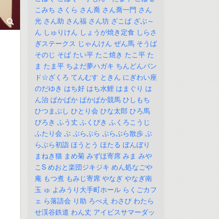
こみち
さくら
さん喬
さん喬一門
さん
光
さん助
さん福
さん坊
ざこば
ざぶ～
ん
しゅりけん
しょうが焼き定食
しらさ
ぎステークス
じゃんけん
ぜん馬
そうば
そのじ
そば
たい平
たこ焼き
たこ平
た
ま
たま平
ちよだ夢ハガキ
ちんどんバン
ド☆ざくろ
てんむす
ときん
にぎわい座
のだゆき
はち好
はち水鯉
はまぐり
は
ん治
ぱかぱか
ぱかぱか競馬
ひしもち
ひつまぶし
ひとり会
ひな太郎
ひろ馬
ぴろき
ふう丈
ふくびき
ふくろこうじ
ふたり会
ぶ
ぶらぶら
ぶらぶら散歩
ぶ
らぶら初詣
ほうとう
ほたる
ぼんぼり
まねき猫
まめ菊
みずほ寄席
みま
みや
こS
めおと楽団ジキジキ
めん処なごや
庵
もつ煮
もみじ寄席
やなぎ
やなぎ南
玉
ゅ
よみうり大手町ホール
らくごカフ
ェ
ら落語会
り助
ろべえ
わさび
わたら
せ渓谷鉄道
わん丈
アイビスサマーダッ