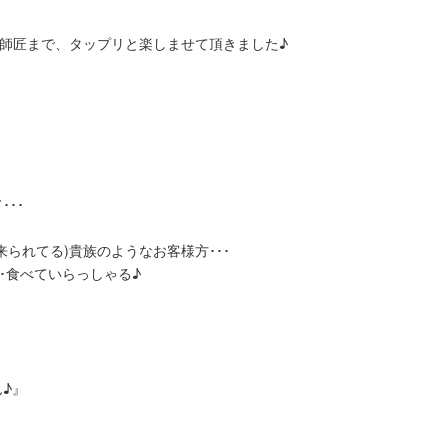
郎師匠まで、タップリと楽しませて頂きました♪
･･
られてる)貴族のようなお客様方･･･
･･食べていらっしゃる♪
ん♪』