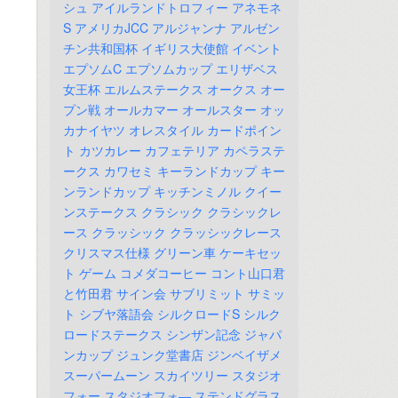
シュ
アイルランドトロフィー
アネモネ
S
アメリカJCC
アルジャンナ
アルゼン
チン共和国杯
イギリス大使館
イベント
エプソムC
エプソムカップ
エリザベス
女王杯
エルムステークス
オークス
オー
プン戦
オールカマー
オールスター
オッ
カナイヤツ
オレスタイル
カードポイン
ト
カツカレー
カフェテリア
カペラステ
ークス
カワセミ
キーランドカップ
キー
ンランドカップ
キッチンミノル
クイー
ンステークス
クラシック
クラシックレ
ース
クラッシック
クラッシックレース
クリスマス仕様
グリーン車
ケーキセッ
ト
ゲーム
コメダコーヒー
コント山口君
と竹田君
サイン会
サブリミット
サミッ
ト
シブヤ落語会
シルクロードS
シルク
ロードステークス
シンザン記念
ジャパ
ンカップ
ジュンク堂書店
ジンベイザメ
スーパームーン
スカイツリー
スタジオ
フォー
スタジオフォ―
ステンドグラス