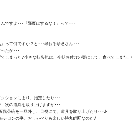
ですよ･･･『邪魔はするな！』って･･･
って何ですか？と･･･尋ねる珍念さん･･･
たが･･･
げてしまった♪小さな転失気は、今朝お付けの実にして、食べてしまた、
クションにより、指定したり･･･
、次の道具を取り上げますが･･･
五階茶碗を一旦外し、目視にて、道具を取り上げたり･･･♪
、モチロンの事、おしゃべりも楽しい勝丸師匠なのだ♪