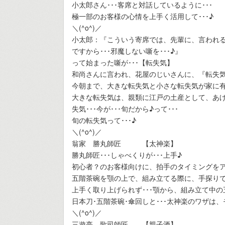
小太郎さん･･･客席と対話しているように･･･
極一部のお客様の心情を上手く活用して･･･♪
＼(^o^)／
小太郎：『こういう寄席では、先輩に、言われるん
ですから･･･邪魔しない噺を･･･♪』
って始まった噺が･･･【転失気】
和尚さんに言われ、花屋のじいさんに、『転失気』
今朝まで、大きな転失気と小さな転失気が家に有っ
大きな転失気は、親類に江戸の土産として、あ
失気･･･今が･･･旬だから♪って･･･
旬の転失気って･･･♪
＼(^o^)／
翁家 勝丸師匠 【太神楽】
勝丸師匠･･･しゃべくりが･･･上手♪
初心者？のお客様向けに、拍手のタイミングをア
五階茶碗を顎の上で、組み立てる際に、手探りで
上手く取り上げられず･･･顎から、組み立て中の
日本刀･五階茶碗･傘回しと･･･太神楽のワザは
＼(^o^)／
三遊亭 歌司師匠 【親子酒】