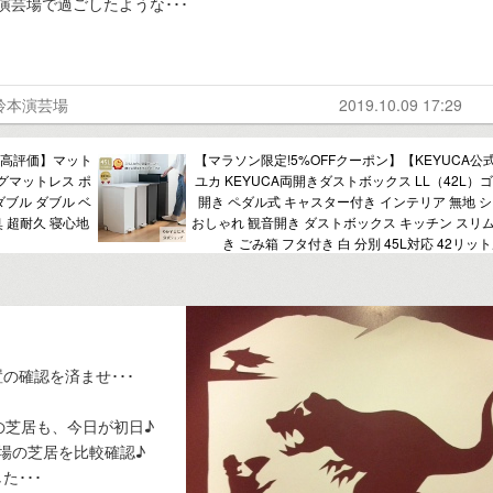
演芸場で過ごしたような･･･
鈴本演芸場
2019.10.09 17:29
ミ高評価】マット
【マラソン限定!5%OFFクーポン】【KEYUCA公
ングマットレス ポ
ユカ KEYUCA両開きダストボックス LL（42L）ゴ
ブル ダブル ベ
開き ペダル式 キャスター付き インテリア 無地 
臭 超耐久 寝心地
おしゃれ 観音開き ダストボックス キッチン スリム
き ごみ箱 フタ付き 白 分別 45L対応 42リット
の確認を済ませ･･･
の芝居も、今日が初日♪
場の芝居を比較確認♪
･･･