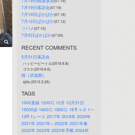
7月19日銭湯放浪
(07.19)
7月19日落語会
(07.19)
7月19日ぱかぱか
(07.19)
7月12日ぱかぱか
(07.12)
ツバメ
(07.10)
7月5日ぱかぱか
(07.05)
RECENT COMMENTS
5月31日落語会
ハッピービートル(2016.6.8)
ゴスケ(2016.6.6)
桜（武道館）
ajile.(2013.3.26)
TAGS
1000直線
1200㍍
12月
12月31日
15000歩
1600㍍
1800㍍
18きっぷ
1～
12R
1レース
2017年
2018年
2020年
2021年
2021年～2022年
2021年春
2022年
2023年
2023年手帳
2024年