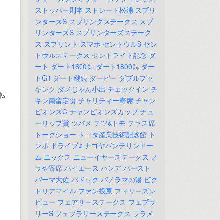
ストッパー則本
ストレート松浦
スブリ
ンターズS
スプリングステークス
スプ
リンターズS
スプリンターズステーク
ス
スプリント
スマホ
セントウルS
セン
トウルステークス
セントライト記念
ダ
ート
ダート1600㍍
ダート1800㍍
ダー
トG1
ダート継続
ダービー
ダブルブッ
キング
ダメじゃん小出
チェックイン
チ
転
キン南蛮定食
チャリティー寄席
チャン
ピオンズC
チャンピオンズカップ
チュ
ーリップ賞
ツバメ
テツ&トモ
テラス席
トークショー
トヨタ産業技術記念館
ト
ンボ
ドライブ♪
ナゴヤバンテリンドー
ム
ニックス
ニューイヤーステークス
ノ
ラや寄席
ハイエース
ハンデ
バースト
パーマ大佐
パドック
パノラマの湯
ビク
トリアマイル
ファン投票
フィリーズレ
ビュー
フェアリーステークス
フェブラ
リーS
フェブラリーステークス
フラメ