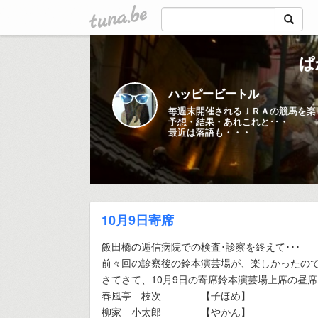
tuna.be
ぱ
ハッピービートル
毎週末開催されるＪＲＡの競馬を楽
予想・結果・あれこれと･･・
最近は落語も・・・
10月9日寄席
飯田橋の逓信病院での検査･診察を終えて･･･
前々回の診察後の鈴本演芸場が、楽しかったので
さてさて、10月9日の寄席鈴本演芸場上席の昼席は
春風亭 枝次 【子ほめ】
柳家 小太郎 【やかん】