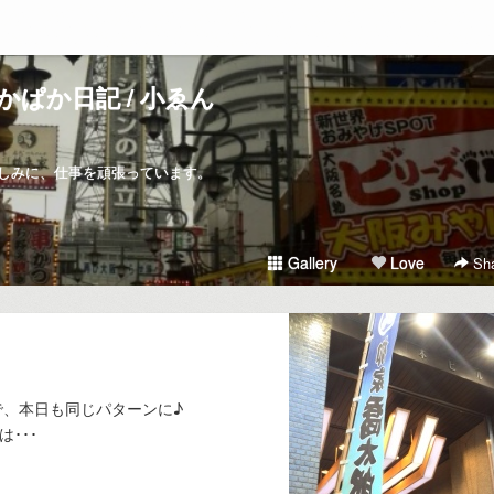
かぱか日記 / 小ゑん
しみに、仕事を頑張っています。
Gallery
Love
Sha
、本日も同じパターンに♪
･･･