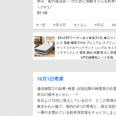
本日、夜の落語会･･･のために覚醒タイムを鈴本
＼(^o^)／
BY HB
#一朝
#喬太郎
#小ゑん
#馬石
#
【6%OFFクーポンあり★楽天1位 ★口コ
レス 高級 極厚 21cm プレミアム スプリ
ケットコイルベッドマット シングル セミダ
ッドマットレス 寝具 硬め 抗菌 防ダニ 防
UP圧縮梱包ニット生地
10月1日寄席
逓信病院での診察･検査･次回以降の検査室の位置
本日の後半をいかに･･･？
本日より10月に突入しているので、どこの寄席
東京かわら版で、都内の4つの寄席と、国立演芸
一番行き慣れている鈴本演芸場をチョイスしました