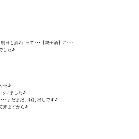
日も酒♪』って･･･【親子酒】に･･･
でした♪
から♪
らいました♪
･･･まだまだ、駆け出しです♪
て来ますから♪