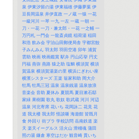
泉
伊東汐留の湯
伊東福雄
伊藤夢葉
伊
豆長岡温泉
井伊直政
一ノ蔵
一猿
一花
一級河川
一琴
一九
一左
一蔵
一朝
一
刀・一花
一刀・兼太郎・一花
一之輔
一
万円札
一門会
一龍斎貞鏡
稲荷湯
稲田
和浩
飲み会
宇治山田郵便局舎
宇都宮餃
子みんみん
羽太郎
羽田空港
卯年
浦賀
雲助
映画
映画鑑賞
駅弁
円山応挙
円丈
円福
燕弥
燕路
猿之助
塩鯛
横須賀
横須
賀温泉
横須賀湯楽の里
横浜にぎわい座
横濱シスターズ
王楽
翁家和助
岡大介
牡馬
牡馬三冠
温泉
温泉銭湯
温泉放浪
音楽会
音助
夏休み
夏競馬
夏目漱石邸
家緑
果樹園
歌丸
歌奴
歌武蔵
河川
河辺
温泉
河北寄席
花いち
花岡詠二
花見
花
道
我太楼
我太郎
怪談噺
海遊館
皆既月
食
外回り
街ブラ
学校訪問
岳南鉄道
楽
天
楽天イーグルス
活火山
滑稽魂
蒲田
照の湯
鎌倉
寒空はだか
観音崎
貫いち