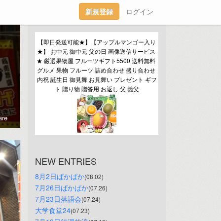
新規登録
ログイン
【即日発送可能★】【アップルマンゴー入り
★】 お中元 御中元 父の日 画像送信サービス 
★ 厳選果物屋 フルーツギフト5500 送料無料 
グルメ 果物 フルーツ 詰め合わせ 盛り合わせ 
内祝 誕生日 御見舞 お見舞い プレゼント ギフ
ト 贈り物 贈答用 お返し 父 義父
re
NEW ENTRIES
8月2日ぱかぱか
(08.02)
7月26日ぱかぱか
(07.26)
7月23日落語会
(07.24)
大学食堂24
(07.23)