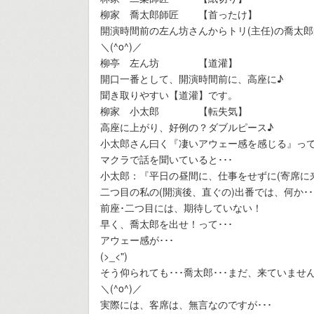
柳家 喬太郎師匠 【首ったけ】
開演時間前の左ん坊さんからトリ(主任)の喬太
＼(^o^)／
柳亭 左ん坊 【道灌】
開口一番として、開演時間前に、高座に♪
聞き取りやすい【道灌】です。
柳家 小太郎 【転失気】
高座に上がり、好例の？ダブルピース♪
小太郎さん曰く『凄いアウェー感を感じる』って･
マクラで話を聞いていると･･･
小太郎：『平日の昼間に、仕事をせずに(寄席に来
二つ目の私の(開演後、直ぐの)出番では、何か･
前座･二つ目には、期待していない！
早く、喬太郎を出せ！って･･･
アウェー感が･･･
(>_<")
そう仰られても･･･喬太郎･･･まだ、来ていませ
＼(^o^)／
実際には、客席は、無言なのですが･･･