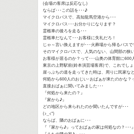
(会場の客席は反応なし)
ならば･･･この話を･･･♪
マイクロバスで、高知龍馬空港から･･･
マイクロバス･･･お分かりになります？
霊柩車の後ろを走る･･･
霊柩車だなんて･･･お客様に失礼だろ！
じゃ～言い換えますが･･･火葬場から帰るバスです
そのマイクロバスで、人気のない、山間部の狭い
お客様が居るのか？って･･･山奥の体育館に600人
東京の上野駅前(鈴本演芸場客席)で、これでしょ
崖っぷちの道を走ってきた時は、周りに民家など
何処から600人のおじい･おばぁが来たのかな？っ
直接おばぁに聞いてみました･･･
『何処から来たの？』
『家から♪』
どの地区から来られたのか聞いたんですが･･･
(>_<")
ならば、隣のおばぁに･･･
『『家から♪』っておばぁの家は何処なの？･･･』
『うちの隣の家♪』･･･