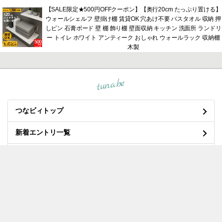
【SALE限定★500円OFFクーポン】【奥行20cm たっぷり置ける】
ウォールシェルフ 壁掛け棚 賃貸OK 穴あけ不要 バスタオル 収納 押
しピン 石膏ボード 壁 棚 飾り棚 壁面収納 キッチン 洗面所 ランドリ
ー トイレ ホワイト アンティーク おしゃれ ウォールラック 収納棚
木製
tuna.be
つなビィトップ
新着エントリ一覧
人気のブログ
マイページログイン