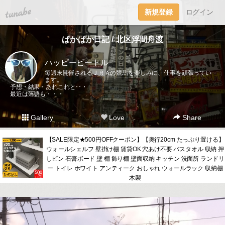
tuna.be
新規登録
ログイン
ぱかぱか日記 / 北区浮間舟渡
ハッピービートル
毎週末開催されるＪＲＡの競馬を楽しみに、仕事を頑張ってい
ます。
予想・結果・あれこれと･･・
最近は落語も・・・
Gallery
Love
Share
【SALE限定★500円OFFクーポン】【奥行20cm たっぷり置ける】
ウォールシェルフ 壁掛け棚 賃貸OK 穴あけ不要 バスタオル 収納 押
しピン 石膏ボード 壁 棚 飾り棚 壁面収納 キッチン 洗面所 ランドリ
ー トイレ ホワイト アンティーク おしゃれ ウォールラック 収納棚
木製