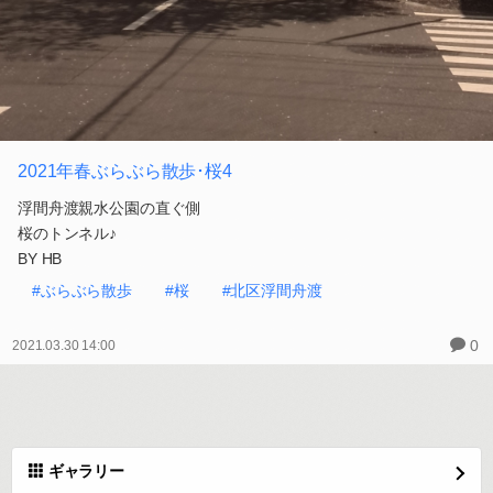
2021年春ぶらぶら散歩･桜4
浮間舟渡親水公園の直ぐ側
桜のトンネル♪
BY HB
#ぶらぶら散歩
#桜
#北区浮間舟渡
0
2021.03.30 14:00
ギャラリー