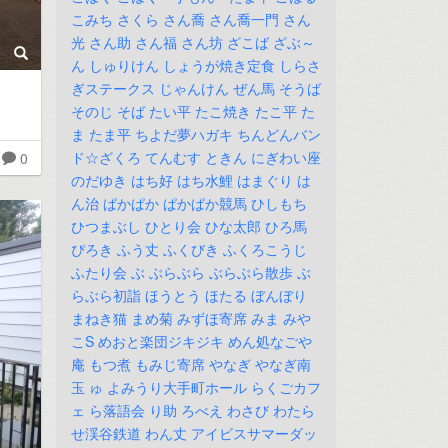
こみち
さくら
さん喬
さん喬一門
さん
光
さん助
さん福
さん坊
ざこば
ざぶ～
ん
しゅりけん
しょうが焼き定食
しらさ
ぎステークス
じゃんけん
ぜん馬
そうば
そのじ
そば
たい平
たこ焼き
たこ平
た
ま
たま平
ちよだ夢ハガキ
ちんどんバン
ド☆ざくろ
てんむす
ときん
にぎわい座
0
のだゆき
はち好
はち水鯉
はまぐり
は
ん治
ぱかぱか
ぱかぱか競馬
ひしもち
ひつまぶし
ひとり会
ひな太郎
ひろ馬
ぴろき
ふう丈
ふくびき
ふくろこうじ
ふたり会
ぶ
ぶらぶら
ぶらぶら散歩
ぶ
らぶら初詣
ほうとう
ほたる
ぼんぼり
まねき猫
まめ菊
みずほ寄席
みま
みや
こS
めおと楽団ジキジキ
めん処なごや
庵
もつ煮
もみじ寄席
やなぎ
やなぎ南
玉
ゅ
よみうり大手町ホール
らくごカフ
ェ
ら落語会
り助
ろべえ
わさび
わたら
せ渓谷鉄道
わん丈
アイビスサマーダッ