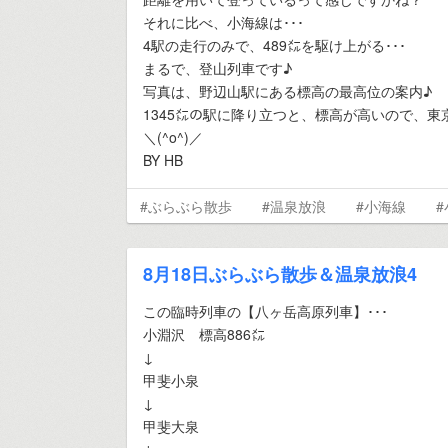
それに比べ、小海線は･･･
4駅の走行のみで、489㍍を駆け上がる･･･
まるで、登山列車です♪
写真は、野辺山駅にある標高の最高位の案内♪
1345㍍の駅に降り立つと、標高が高いので、東
＼(^o^)／
BY HB
#ぶらぶら散歩
#温泉放浪
#小海線
8月18日ぶらぶら散歩＆温泉放浪4
この臨時列車の【八ヶ岳高原列車】･･･
小淵沢 標高886㍍
↓
甲斐小泉
↓
甲斐大泉