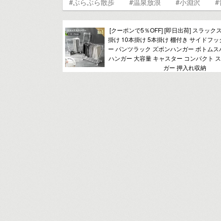
#ぶらぶら散歩
#温泉放浪
#小淵沢
#
[クーポンで5％OFF] [即日出荷] スラック
掛け 10本掛け 5本掛け 棚付き サイドフ
ー パンツラック ズボンハンガー ボトムス
ハンガー 大容量 キャスター コンパクト ス
ガー 押入れ収納