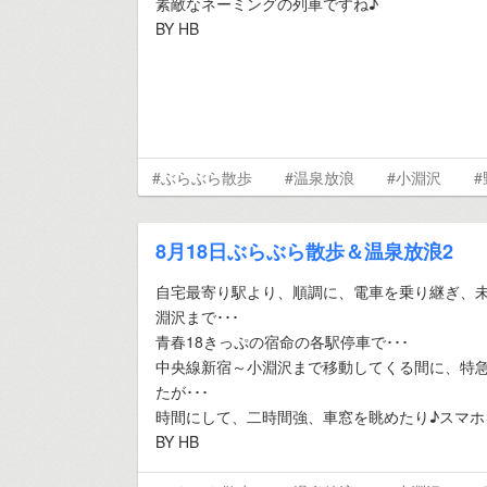
素敵なネーミングの列車ですね♪
BY HB
#ぶらぶら散歩
#温泉放浪
#小淵沢
8月18日ぶらぶら散歩＆温泉放浪2
自宅最寄り駅より、順調に、電車を乗り継ぎ、
淵沢まで･･･
青春18きっぷの宿命の各駅停車で･･･
中央線新宿～小淵沢まで移動してくる間に、特急
たが･･･
時間にして、二時間強、車窓を眺めたり♪スマホ
BY HB