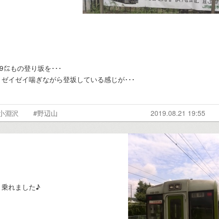
㍍もの登り坂を･･･
ゼイゼイ喘ぎながら登坂している感じが･･･
#小淵沢
#野辺山
2019.08.21 19:55
乗れました♪