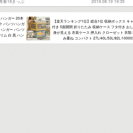
青春18きっぷ
2019.08.19 19:35
スハンガー 20本
【楽天ランキング1位】総合1位 収納ボックス キ
ック パンツハンガ
付き 5面開閉 折りたたみ 収納ケース フタ付き おし
ハンガー パンツ
身が見える 衣装ケース 押入れ クローゼット 衣類 
リム 白 黒 ハン
み重ね コンパクト 27L/40L/53L/82L f-0000