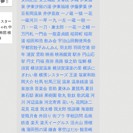
0
泉
伊東汐留の湯
伊東福雄
伊藤夢葉
伊
豆長岡温泉
井伊直政
一ノ蔵
一猿
一花
一級河川
一琴
一九
一左
一蔵
一朝
一
ャスター
刀・一花
一刀・兼太郎・一花
一之輔
一
ゃれ 中
布団 積
万円札
一門会
一龍斎貞鏡
稲荷町
稲荷
3
湯
稲田和浩
飲み会
宇治山田郵便局舎
宇都宮餃子みんみん
羽太郎
羽田空港
卯
年
浦賀
雲助
映画
映画鑑賞
駅弁
円山応
挙
円丈
円福
燕弥
燕路
猿之助
塩鯛
横
須賀
横須賀温泉
横須賀湯楽の里
横浜に
ぎわい座
横濱シスターズ
王楽
翁家和助
岡大介
牡馬
牡馬三冠
温泉
温泉銭湯
温
泉放浪
音楽会
音助
夏休み
夏競馬
夏目
漱石邸
家緑
果樹園
歌丸
歌奴
歌武蔵
河
川
河辺温泉
河北寄席
花いち
花岡詠二
花見
花道
我太楼
我太郎
怪談噺
海遊館
皆既月食
外回り
街ブラ
学校訪問
岳南
鉄道
楽天
楽天イーグルス
活火山
滑稽
魂
蒲田照の湯
鎌倉
寒空はだか
観音崎