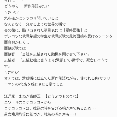
どうやら･･･新作落語みたい･･･
＼(>_<)／
気を確かにシッカリ聞いていると･･･
なんとなく、分かるような世界の噺で･･･
会の後に、貼り出された演目表には【最終面接】と･･･
ポンコツな就職希望の学生が就職試験の最終面接を受けるシーンを
面白おかしくし･･･
面接試験では･･･
面接官：『当社を志望された動機を聞かせて下さい』
志望者：『志望動機と言うより(緊張して)動悸で、死亡しそうで
す』
＼(^o^)／
オチでは、滑稽噺に仕立てた新作落語ながら、使われる身(サラリ
ーマンの)悲哀を感じさせる噺でした･･･
江戸家 まねき猫師匠 【どうぶつものまね】
ニワトリのコケコッコ～から･･･
コケコッコ～は、雄鶏の時を告げる鳴き声であるため･･･
男女雇用均等に基づき、雌鳥の鳴き声も･･･♪