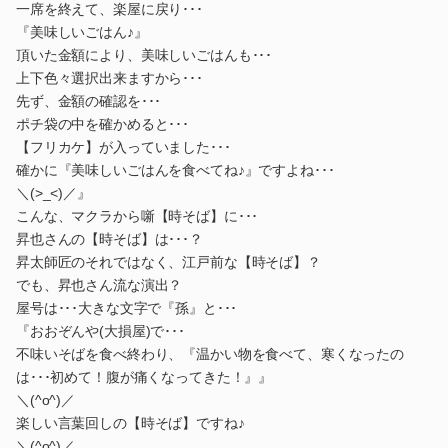
一席を終えて、楽屋に戻り･･･
『美味しいごはん♪』
頂いた金額により、美味しいごはんも･･･
上下色々選択出来ますから･･･
先ず、金額の確認を･･･
ポチ袋の中を確かめると･･･
【フリカケ】が入っていました･･･
確かに『美味しいごはんを食べてね♪』ですよね･･･
＼(>_<)／』
こんな、マクラから噺【時そば】に･･･
昇也さんの【時そば】は･･･？
昇太師匠のそれではなく、江戸前な【時そば】？
でも、昇也さん流な演出？
屋号は･･･大きな文字で『孫』と･･･
『おおぞんや(大損屋)で･･･
不味いそばを食べ終わり、『温かい物を食べて、寒くなったの
は･･･初めて！腹が痛くなってきた！』』
＼(^o^)／
楽しい言葉回しの【時そば】ですね♪
＼(^o^)／