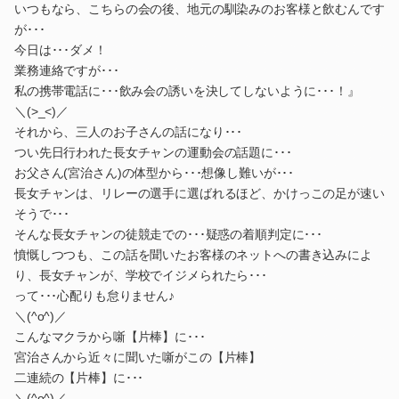
いつもなら、こちらの会の後、地元の馴染みのお客様と飲むんです
が･･･
今日は･･･ダメ！
業務連絡ですが･･･
私の携帯電話に･･･飲み会の誘いを決してしないように･･･！』
＼(>_<)／
それから、三人のお子さんの話になり･･･
つい先日行われた長女チャンの運動会の話題に･･･
お父さん(宮治さん)の体型から･･･想像し難いが･･･
長女チャンは、リレーの選手に選ばれるほど、かけっこの足が速い
そうで･･･
そんな長女チャンの徒競走での･･･疑惑の着順判定に･･･
憤慨しつつも、この話を聞いたお客様のネットへの書き込みによ
り、長女チャンが、学校でイジメられたら･･･
って･･･心配りも怠りません♪
＼(^o^)／
こんなマクラから噺【片棒】に･･･
宮治さんから近々に聞いた噺がこの【片棒】
二連続の【片棒】に･･･
＼(^o^)／