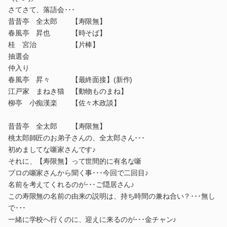
さてさて、落語会･･･
昔昔亭 全太郎 【寿限無】
春風亭 昇也 【時そば】
桂 宮治 【片棒】
抽選会
仲入り
春風亭 昇々 【最終面接】(新作)
江戸家 まねき猫 【動物ものまね】
柳亭 小痴漢楽 【佐々木政談】
昔昔亭 全太郎 【寿限無】
桃太郎師匠のお弟子さんの、全太郎さん･･･
初めましてな噺家さんです♪
それに、【寿限無】って世間的に有名な噺
プロの噺家さんから聞く事･･･今回で二回目♪
名前を考えてくれるのが･･･ご隠居さん♪
この寿限無の名前の由来の説明は、持ち時間の兼ね合い？･･･無し
で･･･
一緒に学校へ行くのに、迎えに来るのが･･･金チャン♪