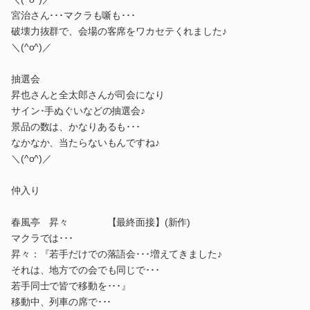
宮治さん･･･マクラも噺も･･･
破壊力抜群で、会場の客席をワカセテくれました♪
＼(^o^)／
抽選会
昇也さんと全太郎さんが司会になり
サイン･手ぬぐいなどの抽選会♪
景品の数は、かなりあるも･･･
なかなか、当たらないもんですね♪
＼(^o^)／
仲入り
春風亭 昇々 【最終面接】(新作)
マクラでは･･･
昇々：『若手だけでの落語会･･･増えてきました♪
それは、地方での会でも同じで･･･
若手同士で皆で移動を･･･』
移動中、列車の席で･･･