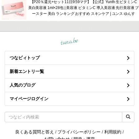
【P20％還元+セット11日9:59マデ】【公式】Yunth 生ビタミンC
美白美容液 1ml×28包 | 美容液 ビタミンC 導入美容液 先行美容液 ブ
ースター 美白 ランキング おすすめ スキンケア | ユンス ゆんす
tuna.be
つなビィトップ
新着エントリ一覧
人気のブログ
マイページログイン
良くある質問と答え
/
プライバシーポリシー
/
利用規約
/
お問い合わせ
/
開発・運営