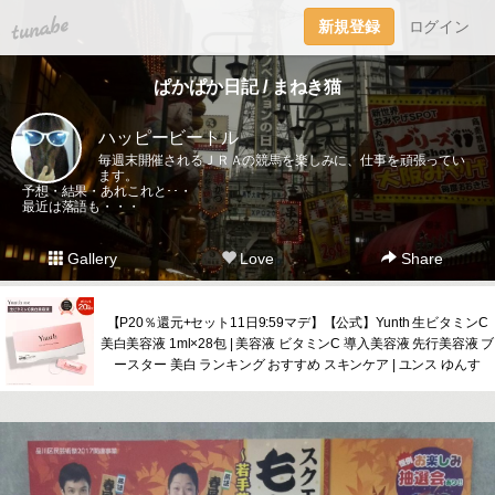
tuna.be
新規登録
ログイン
ぱかぱか日記 / まねき猫
ハッピービートル
毎週末開催されるＪＲＡの競馬を楽しみに、仕事を頑張ってい
ます。
予想・結果・あれこれと･･・
最近は落語も・・・
Gallery
Love
Share
【P20％還元+セット11日9:59マデ】【公式】Yunth 生ビタミンC
美白美容液 1ml×28包 | 美容液 ビタミンC 導入美容液 先行美容液 ブ
ースター 美白 ランキング おすすめ スキンケア | ユンス ゆんす