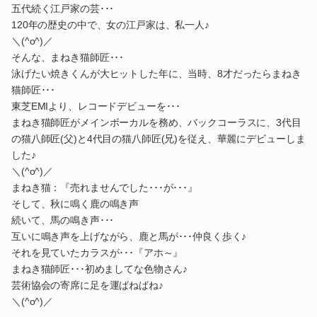
五代続く江戸家の芸･･･
120年の歴史の中で、女の江戸家は、私一人♪
＼(^o^)／
そんな、まねき猫師匠･･･
泳げたい焼きくんが大ヒットした年に、当時、8才だったらまねき
猫師匠･･･
東芝EMIより、レコードデビューを･･･
まねき猫師匠がメインボーカルを務め、バックコーラスに、3代目
の猫八師匠(父)と4代目の猫八師匠(兄)を従え、華麗にデビューしま
した♪
＼(^o^)／
まねき猫：『売れませんでした･･･が･･･』
そして、秋に鳴く鹿の鳴き声
続いて、馬の鳴き声･･･
互いに鳴き声を上げながら、鹿と馬が･･･仲良く歩く♪
それを見ていたカラスが･･･『アホ～』
まねき猫師匠･･･初めましてな色物さん♪
芸術協会の寄席に足を運ばねばね♪
＼(^o^)／