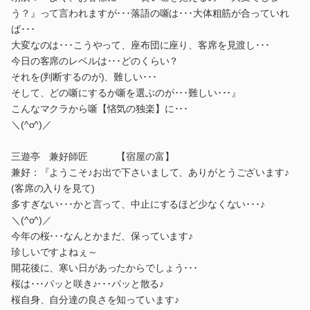
う？』って言われますが･･･落語の噺は･･･大体粗筋が合っていれ
ば･･･
大変なのは･･･こうやって、座布団に座り、客席を見渡し･･･
今日の客席のレベルは･･･どのくらい？
それを(判断するのが)、難しい･･･
そして、どの噺にするか噺を選ぶのが･･･難しい･･･』
こんなマクラから噺【悋気の独楽】に･･･
＼(^o^)／
三遊亭 兼好師匠 【宿屋の富】
兼好：『ようこそ♪お出で下さいまして、ありがとうございます♪
(客席の入りを見て)
多すぎない･･･かと言って、中止にするほど少なくない･･･♪
＼(^o^)／
今年の桜･･･なんとかまだ、保っています♪
珍しいですよねぇ～
開花後に、寒い日があったからでしょう･･･
桜は･･･パッと咲き♪･･･パッと散る♪
桜自身、自分達の良さを知っています♪