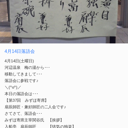
4月14日落語会
4月14日(土曜日)
河辺温泉 梅の湯から･･･
移動してきまして･･･
落語会に参戦です♪
＼(^o^)／
本日の落語会は･･･
【第37回 みずほ寄席】
扇辰師匠・兼好師匠の二人会です♪
さてさて、落語会･･･
みずほ寄席主宰関谷氏 【挨拶】
入船亭 扇辰師匠 【悋気の独楽】