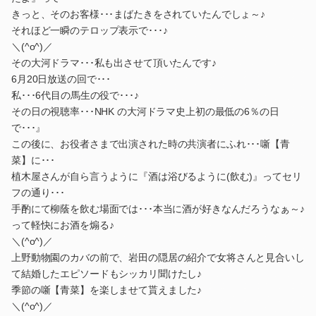
きっと、そのお客様･･･まばたきをされていたんでしょ～♪
それほど一瞬のテロップ表示で･･･♪
＼(^o^)／
その大河ドラマ･･･私も出させて頂いたんです♪
6月20日放送の回で･･･
私･･･6代目の馬生の役で･･･♪
その日の視聴率･･･NHK の大河ドラマ史上初の最低の6％の日
で･･･』
この後に、お役者さまで出演された時の共演者にふれ･･･噺【青
菜】に･･･
植木屋さんが自ら言うように『酒は浴びるように(飲む)』ってセリ
フの通り･･･
手酌にて柳蔭を飲む場面では･･･本当に酒が好きなんだろうなぁ～♪
って軽快にお酒を煽る♪
＼(^o^)／
上野動物園のカバの前で、岩田の隠居の紹介で女将さんと見合いし
て結婚したエピソードもシッカリ聞けたし♪
季節の噺【青菜】を楽しませて貰えました♪
＼(^o^)／