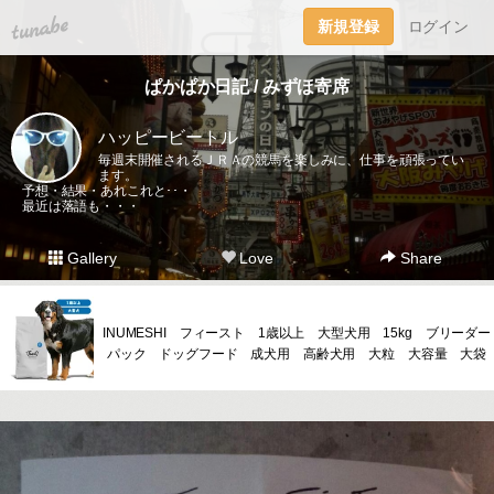
tuna.be
新規登録
ログイン
ぱかぱか日記 / みずほ寄席
ハッピービートル
毎週末開催されるＪＲＡの競馬を楽しみに、仕事を頑張ってい
ます。
予想・結果・あれこれと･･・
最近は落語も・・・
Gallery
Love
Share
INUMESHI フィースト 1歳以上 大型犬用 15kg ブリーダー
パック ドッグフード 成犬用 高齢犬用 大粒 大容量 大袋