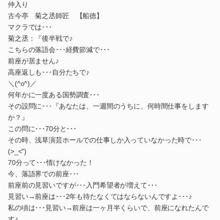
仲入り
古今亭 菊之丞師匠 【船徳】
マクラでは･･･
菊之丞：『後半戦で♪
こちらの落語会･･･経費節減で･･･
前座が居ません♪
高座返しも･･･自分たちで♪
＼(^o^)／
何年かに一度ある国勢調査･･･
その設問に･･･『あなたは、一週間のうちに、何時間仕事をします
か？』
この問に･･･70分と･･･
その時、浅草演芸ホールでの仕事しか入っていなかった時で･･･
(>_<")
70分って･･･情けなかった！
今、落語界での前座･･･
前座前の見習いですが･･･入門希望者が増えて･･･
見習い→前座は･･･2年も待たなくてはならないんですよ･･･♪
私の頃は･･･見習い→前座は一ヶ月半くらいで、前座になれたんで
す♪