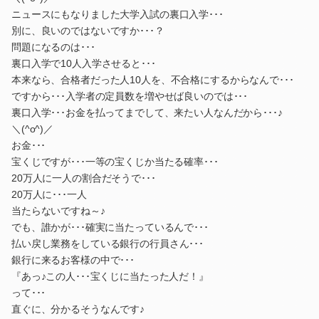
ニュースにもなりました大学入試の裏口入学･･･
別に、良いのではないですか･･･？
問題になるのは･･･
裏口入学で10人入学させると･･･
本来なら、合格者だった人10人を、不合格にするからなんで･･･
ですから･･･入学者の定員数を増やせば良いのでは･･･
裏口入学･･･お金を払ってまでして、来たい人なんだから･･･♪
＼(^o^)／
お金･･･
宝くじですが･･･一等の宝くじか当たる確率･･･
20万人に一人の割合だそうで･･･
20万人に･･･一人
当たらないですね～♪
でも、誰かが･･･確実に当たっているんで･･･
払い戻し業務をしている銀行の行員さん･･･
銀行に来るお客様の中で･･･
『あっ♪この人･･･宝くじに当たった人だ！』
って･･･
直ぐに、分かるそうなんです♪