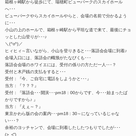
箱根ヶ崎駅から徒歩にて、瑞穂町ビューパークのスカイホール
へ･･･
ビューパークやらスカイホールやらと、会場の名前で分かるよう
に･･･
小山の上のホールで、箱根ヶ崎駅から平坦な道で来て、最後にチョ
ッとした山登りが･･･♪
＼(^o^)／
ヒィヒィ～言いながら、小山を登りきると･･･落語会会場に到着♪
会場入口には、落語会の幟籏がたなびくも･･･
落語会会場のホワイエには、受付の係りの方ただ一人･･･？
受付と木戸銭の支払をすると･･･
受付：『今、ご自宅に電話をしようかと･･･』
当方：『？？？』
受付：『落語会･･･開演･･･pm18：00からです、今･･･始まったば
かりですから♪ 』
当方：『えぇ～？』
東京かわら版の会の案内･･･pm18：30～になっているじゃな
い･･･？
余裕のヨッチャンで、会場に到着したしたつもりでしたが･･･
(>_<")