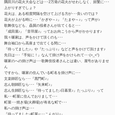
隅田川の花火大会などは･･･2万発の花火がせわしなく、頻繁に･･･
上がりすぎでしょ？
花火は、ある程度間隔を空けて上げる方が･･･良いのでは？
花火が上がる時に･･･『かぎや～♪』『たまや～♪』って声が♪
歌舞伎なども、贔屓の役者さんが出てくると･･･
『成田屋♪』『音羽屋♪』っておお向こうから声がかかります♪
我々噺家は、声をかけて頂くのも･･･
舞台袖口から高座まで出てくる間に･･･
『待ってました♪』や『たっぷり♪』などと声をかけて頂けます♪
先日は･･･『手短に！』なんて掛け声をかけられて･･･(>_<")
噺家のへの掛け声は･･･歌舞伎役者さんとは違い、屋号がありませ
ん
ですから、噺家の住んでいる町名を掛け声に･･･
文楽師匠なら･･･『黒門町♪』
志ん朝師匠なら･･･『矢来町♪』
志ん生師匠なら･･･『待ってました♪日暮里♪』たっぷり♪』って
私･･･町屋に住んでおりまして･･･
町屋･･･焼き場(火葬場)が有名な町で･･･
私への掛け声は･･･
『待ってました♪町屋♪･･･こんがり♪』