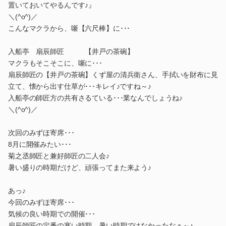
置いておいてやるんです♪』
＼(^o^)／
こんなマクラから、噺【六尺棒】に･･･
入船亭 扇辰師匠 【井戸の茶碗】
マクラもそこそこに、噺に･･･
扇辰師匠の【井戸の茶碗】くず屋の清兵衛さん、手拭いを財布に見
立て、懐から出す仕草が･･･キレイ♪ですね～♪
入船亭の師匠方の共有さるている･･･業なんでしょうね♪
＼(^o^)／
次回のみずほ寄席･･･
8月に開催みたい･･･
菊之丞師匠と兼好師匠の二人会♪
暑い盛りの時期だけど、頑張ってまた来よう♪
あっ♪
今回のみずほ寄席･･･
気候の良い時期での開催･･･
扇辰師匠の定番の寒い時期、暑い時期ではなかったなぁ～♪