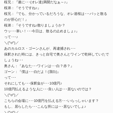
桜兄：『遂に･･･(オレ達)満開だなぁ～♪』
桜弟：『そうですね♪』
桜兄：『でも、分かっているだろうな、オレ達桜は･･･パッと散る
のが肝心だ！』
桜弟：『そうですね♪散りましょうか？
ウッ･･･寒い！･･･今日は、散るの止めましょ♪』
って･･･♪
＼(^o^)／
あのカルロス・ゴーンさんが、再逮捕され･･･
保釈された時には、きっと自宅で奥さんとワインで乾杯していたで
しょうね･･･
奥さん：『あなた･･･ワインは･･･白？赤？』
ゴーン：『僕は･･･白だよ！(潔白)』
って･･･
それにしても･･･保釈金が･･･10億円♪
10億円払えるような人に･･･良い人は･･･居ないのでは？
＼(^o^)／
こちらの会場に･･･10億円を払える方･･･いらっしゃいます？
もし、居らしたら･･･こんな所には･･･居ないでしょ♪
＼(^o^)／