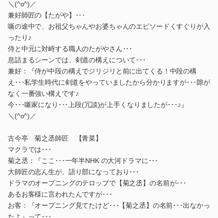
＼(^o^)／
兼好師匠の【たがや】･･･
噺の途中で、お祖父ちゃんやお婆ちゃんのエピソードくすぐりが入
ったり♪
侍と中元に対峙する職人のたがやさん･･･
息詰まるシーンでは、剣道の構えについて･･･
兼好：『侍が中段の構えでジリジリと前に出てくる！中段の構
え･･･私学生時代に剣道をやっていましたから分かりますが･･･隙が
なく一番強い構えです♪
今･･･噺家になり･･･上段(冗談)が上手くなりましたが･･･♪』
＼(^o^)／
古今亭 菊之丞師匠 【青菜】
マクラでは･･･
菊之丞：『ここ･･･一年半NHK の大河ドラマに･･･
大師匠の志ん生が、語り部になっており･･･
ドラマのオープニングのテロップで【菊之丞】の名前が･･･
あるお客様に言われたんですが･･･
お客：『オープニング見てたけど･･･【菊之丞】の名前･･･出なかっ
たよ』って･･･