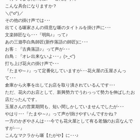
こんな具合になりますか？
＼(^o^)／
その他の掛け声では･･･
出てくる噺家さんの得意な噺のタイトルを掛け声に･･･
文楽師匠なら･･･『明烏♪』って♪
あの三遊亭白鳥師匠(新作落語の師匠)に･･･
お客：『古典落語♪』って声が･･･
白鳥：『オレ出来ないよ･･･』(>_<")
打ち上げ花火の掛け声で･･･
『たまや～♪』って定番化していますが･･･花火屋の玉屋さんっ
て･･･
倉庫から火事を出してお店を取り潰されているんです･･･
ただ、花火のお店として、新興勢力でうわっって勢力を伸ばしたお
店だったんです。
玉屋さんの営業期間も、短い間しかしていませんでしたが･･･
やはり･･･『たまや～♪』って声が掛けやすいんですかね？
一方のかぎやさんは･･･今でも花火屋として有る老舗のお店なんで
すが･･･』
こんなマクラから噺【たがや】に･･･♪