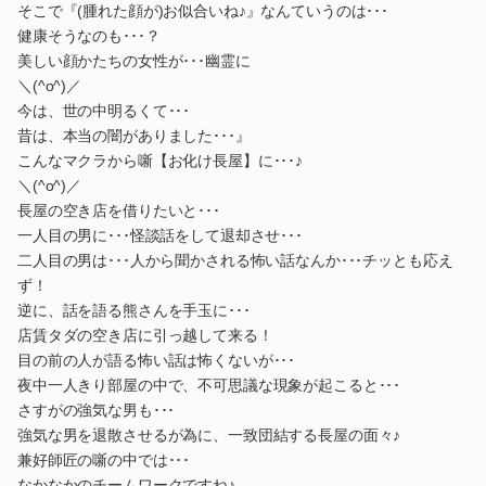
そこで『(腫れた顔が)お似合いね♪』なんていうのは･･･
健康そうなのも･･･？
美しい顔かたちの女性が･･･幽霊に
＼(^o^)／
今は、世の中明るくて･･･
昔は、本当の闇がありました･･･』
こんなマクラから噺【お化け長屋】に･･･♪
＼(^o^)／
長屋の空き店を借りたいと･･･
一人目の男に･･･怪談話をして退却させ･･･
二人目の男は･･･人から聞かされる怖い話なんか･･･チッとも応え
ず！
逆に、話を語る熊さんを手玉に･･･
店賃タダの空き店に引っ越して来る！
目の前の人が語る怖い話は怖くないが･･･
夜中一人きり部屋の中で、不可思議な現象が起こると･･･
さすがの強気な男も･･･
強気な男を退散させるが為に、一致団結する長屋の面々♪
兼好師匠の噺の中では･･･
なかなかのチームワークですね♪