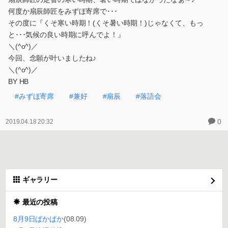
何度か扇辰師匠をみずほ寄席で･･･
その度に『くそ寒い時期！(くそ暑い時期！)じゃなくて、もっ
と･･･気候の良い時期に呼んでよ！』
＼(^o^)／
今回、念願が叶いましたね♪
＼(^o^)／
BY HB
#みずほ寄席
#兼好
#扇辰
#落語会
0
2019.04.18 20:32
ギャラリー
最近の投稿
8月9日ぱかぱか
(08.09)