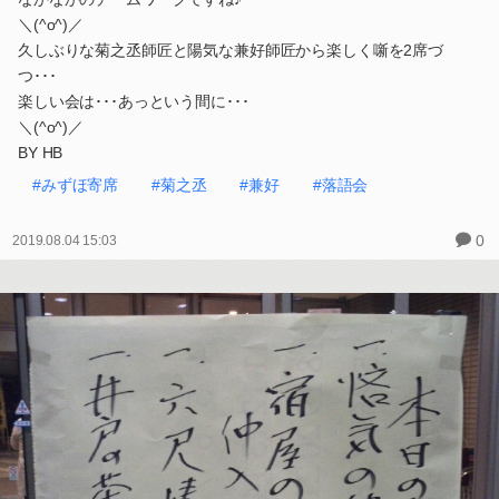
＼(^o^)／
久しぶりな菊之丞師匠と陽気な兼好師匠から楽しく噺を2席づ
つ･･･
楽しい会は･･･あっという間に･･･
＼(^o^)／
BY HB
#みずほ寄席
#菊之丞
#兼好
#落語会
0
2019.08.04 15:03