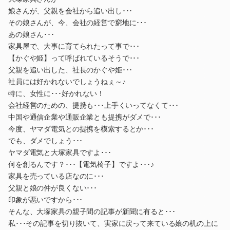
娘さんが、父親を会社から追い出し･･･
その娘さんが、今、会社の経営で窮地に･･･
あの娘さん･･･
家具屋で、大事に育てられたって事で･･･
【かぐや姫】って呼ばれているそうで･･･
父親を追い出した、社長のかぐや姫･･･
社員には好かれないでしょうねぇ～♪
特に、女性に･･･好かれない！
会社経営のための、提携も･･･上手くいってなくて･･･
中国や通信企業や通販企業とも提携がダメで･･･
今度、ヤマダ電気との提携を模索するとか･･･
でも、ダメでしょう･･･
ヤマダ電気と大塚家具ですよ･･･
何を創るんです？･･･【電気椅子】ですよ･･･♪
家具を売っている店なのに･･･
父親と娘の仲が良くない･･･
印象が悪いですから･･･
そんな、大塚家具の親子間の記事が新聞に有ると･･･
私･･･その記事を切り抜いて、実家に戻って来ている娘の机の上に