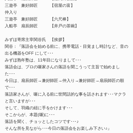
三遊亭 兼好師匠 【宿屋の富】
仲入り
三遊亭 兼好師匠 【六尺棒】
入船亭 扇辰師匠 【井戸の茶碗】
みずほ寄席主宰関谷氏 【挨拶】
関谷：『落語会を始める前に、携帯電話・目覚まし時計など、音の
出る機器をOFF にして･･･
みずほ熟年塾は、11年目になりまして･･･
落語会は、プロの噺家さんの落語を聞こうって主旨で始めまし
た･･･
今日は、扇辰師匠→兼好師匠→仲入り→兼好師匠→扇辰師匠の順
で･･･
落語家さんが、噺に入る前に世間話的な事を話されます･･･マクラ
と言いますが･･･
そして、羽織の紐に手をかけます･･･
そこからが、本題(噺)に･･･
落語を聞く、チョッとしたコツです･･･♪
そんな所を見ながら･･･今日の落語会をお楽しみ下さい♪』