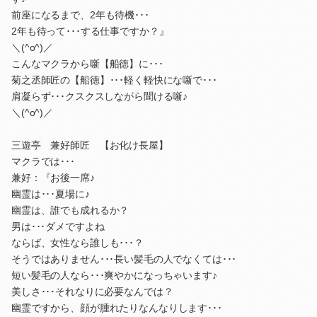
前座になるまで、2年も待機･･･
2年も待って･･･する仕事ですか？』
＼(^o^)／
こんなマクラから噺【船徳】に･･･
菊之丞師匠の【船徳】･･･軽く軽快にな噺で･･･
肩凝らず･･･クスクスしながら聞ける噺♪
＼(^o^)／
三遊亭 兼好師匠 【お化け長屋】
マクラでは･･･
兼好：『お後一席♪
幽霊は･･･夏場に♪
幽霊は、誰でも成れるか？
男は･･･ダメですよね
ならば、女性なら誰しも･･･？
そうではありません･･･長い髪毛の人でなくては･･･
短い髪毛の人なら･･･爽やかになっちゃいます♪
美しさ･･･それなりに必要なんでは？
幽霊ですから、顔が腫れたりなんなりします･･･