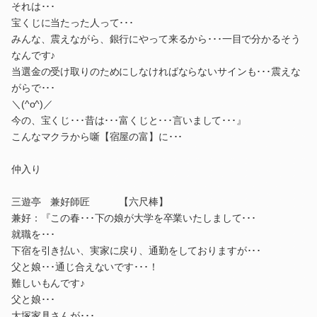
それは･･･
宝くじに当たった人って･･･
みんな、震えながら、銀行にやって来るから･･･一目で分かるそう
なんです♪
当選金の受け取りのためにしなければならないサインも･･･震えな
がらで･･･
＼(^o^)／
今の、宝くじ･･･昔は･･･富くじと･･･言いまして･･･』
こんなマクラから噺【宿屋の富】に･･･
仲入り
三遊亭 兼好師匠 【六尺棒】
兼好：『この春･･･下の娘が大学を卒業いたしまして･･･
就職を･･･
下宿を引き払い、実家に戻り、通勤をしておりますが･･･
父と娘･･･通じ合えないです･･･！
難しいもんです♪
父と娘･･･
大塚家具さんが･･･