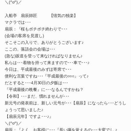
＼(^o^)／
入船亭 扇辰師匠 【悋気の独楽】
マクラでは･･･
扇辰：『桜もボチボチ終わりで･･･
(会場の客席を見渡し)
そこそこの入りで、ありがとうございます♪
ここの、落語会の会場は･･･
(急な)坂道を登って来なければなりません♪
私らは･･･着物を持って来ますので･･･車で･･･♪
今日は、平成最後のみずほ寄席で･･･
便利な言葉ですね･･･『平成最後の○○○』って♪
だとすると･･･4月30日の夕飯は･･･
『平成最後の晩餐』に･･･なるんですかね？
【令和】･･･まだ、慣れませんが･･･
新元号の発表前は、新しい元号が･･･【扇辰】になったら･･･どうし
ょうって思いました♪
【扇辰元年】ですよ･･･♪』
＼(^o^)／
扇辰：『よく、お客様に･･･『長い噺を覚えるの･･･大変でしょ