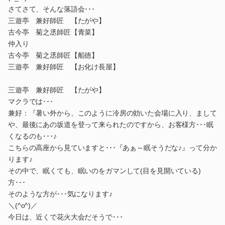
さてさて、そんな落語会･･･
三遊亭 兼好師匠 【たがや】
古今亭 菊之丞師匠【青菜】
仲入り
古今亭 菊之丞師匠【船徳】
三遊亭 兼好師匠 【お化け長屋】
三遊亭 兼好師匠 【たがや】
マクラでは･･･
兼好：『暑い外から、このように冷房の効いた会場に入り、まして
や、最後にあの坂道を登って来られたのですから、お客様方･･･眠
くなるのも･･･♪
こちらの高座から見ていますと･･･『あぁ～眠そうだな♪』って分か
ります♪
その中で、眠くても、眠いのをガマンして(目を見開いている)
方･･･
そのような方が･･･気になります♪
＼(^o^)／
今日は、近くで花火大会だそうで･･･