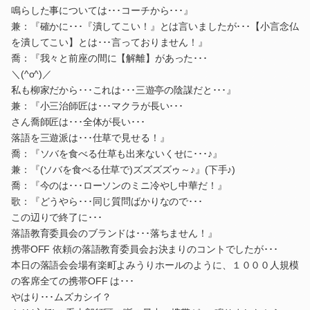
鳴らした事については･･･コーチから･･･』
兼：『確かに･･･『潰してこい！』とは言いましたが･･･【小言念仏
を潰してこい】とは･･･言っておりません！』
喬：『我々と前座の間に【解離】があった･･･
＼(^o^)／
私も柳家だから･･･これは･･･三遊亭の陰謀だと･･･』
兼：『小三治師匠は･･･マクラが長い･･･
さん喬師匠は･･･全体が長い･･･
落語を三遊派は･･･仕草で見せる！』
喬：『ソバを食べる仕草も出来ないくせに･･･♪』
兼：『(ソバを食べる仕草で)ズズズズゥ～♪』(下手♪)
喬：『今のは･･･ローソンのミニ冷やし中華だ！』
歌：『どうやら･･･同じ質問ばかりなので･･･
この辺りで終了に･･･
落語教育委員会のブランドは･･･落ちません！』
携帯OFF 依頼の落語教育委員会お決まりのコントでしたが･･･
本日の落語会会場有楽町よみうりホールのように、１０００人規模
の客席全ての携帯OFF は･･･
やはり･･･ムズカシイ？