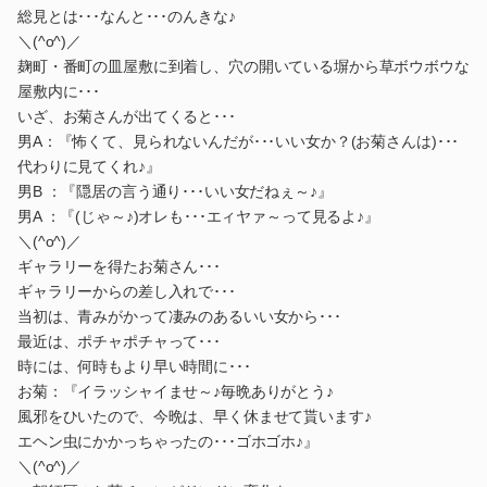
総見とは･･･なんと･･･のんきな♪
＼(^o^)／
麹町・番町の皿屋敷に到着し、穴の開いている塀から草ボウボウな
屋敷内に･･･
いざ、お菊さんが出てくると･･･
男A：『怖くて、見られないんだが･･･いい女か？(お菊さんは)･･･
代わりに見てくれ♪』
男B ：『隠居の言う通り･･･いい女だねぇ～♪』
男A ：『(じゃ～♪)オレも･･･エィヤァ～って見るよ♪』
＼(^o^)／
ギャラリーを得たお菊さん･･･
ギャラリーからの差し入れで･･･
当初は、青みがかって凄みのあるいい女から･･･
最近は、ポチャポチャって･･･
時には、何時もより早い時間に･･･
お菊：『イラッシャイませ～♪毎晩ありがとう♪
風邪をひいたので、今晩は、早く休ませて貰います♪
エヘン虫にかかっちゃったの･･･ゴホゴホ♪』
＼(^o^)／