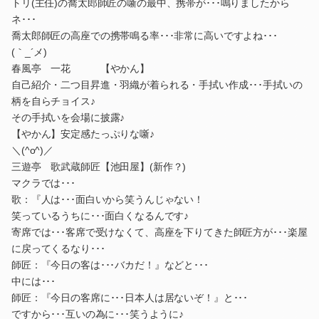
トリ(主任)の喬太郎師匠の噺の最中、携帯が･･･鳴りましたから
ネ･･･
喬太郎師匠の高座での携帯鳴る率･･･非常に高いですよね･･･
(｀_´メ)
春風亭 一花 【やかん】
自己紹介・二つ目昇進・羽織が着られる・手拭い作成･･･手拭いの
柄を自らチョイス♪
その手拭いを会場に披露♪
【やかん】安定感たっぷりな噺♪
＼(^o^)／
三遊亭 歌武蔵師匠【池田屋】(新作？)
マクラでは･･･
歌：『人は･･･面白いから笑うんじゃない！
笑っているうちに･･･面白くなるんです♪
寄席では･･･客席で受けなくて、高座を下りてきた師匠方が･･･楽屋
に戻ってくるなり･･･
師匠：『今日の客は･･･バカだ！』などと･･･
中には･･･
師匠：『今日の客席に･･･日本人は居ないぞ！』と･･･
ですから･･･互いの為に･･･笑うように♪