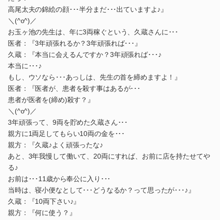
高尾太夫の錦絵の顔･･･半分まだ･･･出ていますよ♪』
＼(^o^)／
お玉ヶ池の先生は、年に3両稼ぐという、久蔵さんに･･･
医者：『3年頑張れるか？3年頑張れば･･･』
久蔵：『本当に会えるんですか？3年頑張れば･･･♪
本当に･･･♪
もし、ウソなら･･･あっしは、先生の首を締めますよ！』
医者：『医者が、患者を殺す事はあるが･･･
患者が医者を(締め)殺す？』
＼(^o^)／
3年頑張って、9両を貯めた久蔵さん･･･
親方に1両足してもらい10両の金を･･･
親方：『久蔵♪よく頑張ったな♪
あと、3年我慢して働いて、20両にすれば、お前に店を持たせてや
る♪
お前は･･･11歳から奉公に入り･･･
当時は、寝小便なとして･･･どうなるか？って思ったが･･･♪』
久蔵：『10両下さい♪』
親方：『何に使う？』