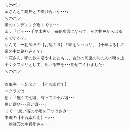
＼(^o^)／
金さんとご隠居との掛け合いが･･･♪
＼(^o^)／
噺のエンディング近くでは･･･
金：『じゃ･･･千早太夫が、毎晩幽霊になって、その井戸から出る
んですか？』
なんて、一朝師匠の【お菊の皿】の噺をシッカリ、【千早ふる】の
噺の中に刷り込んで♪
一花さん、噺の数を増やすとともに、自分の高座の前の人の噺を上
手くクスグリとして、用いる技を･･･見せてくれました♪
＼(^o^)／
春風亭 一朝師匠 【小言幸兵衛】
マクラでは･･･
朝：『無くて七癖、有って四十八癖･･･
良い癖や･･･悪い癖･･･』
って･･･悪い癖の小咄を二つはさみ･･･
本編の【小言幸兵衛】へ･･･
一朝師匠の幸兵衛さん･･･