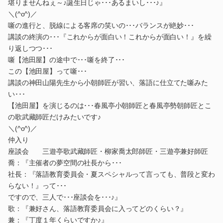
堪りませんねぇ～♪誕生日じゃ･･･あるまいし･･･♪』
＼(^o^)／
噺の進行と、脱線による客席の笑いの･･･バランスが絶妙･･･
講談の終演の･･･『これからが面白い！これからが面白い！』を繰
り返しつつ･･･
噺【池田屋】の途中で･･･噺を終了･･･
この【池田屋】って噺･･･
講談の神田山陽先生から小朝師匠が習い、落語に仕立てた噺みた
い･･･
【池田屋】を演じるのは･･･春風亭小朝師匠と春風亭勢朝師匠とこ
の歌武藏師匠だけみたいです♪
＼(^o^)／
仲入り
座談会 三遊亭歌武藏師匠・柳家喬太郎師匠・三遊亭兼好師匠
喬：『主催者の夢空間の社長から･･･
社長：『落語教育委員会・夏スペシャルって言っても、普段と変わ
らない！』って･･･
ですので、三人で･･･座談会を･･･♪』
歌：『兼好さん、落語教育委員会に入ってどのくらい？』
兼：『丁度１年くらいですか♪』