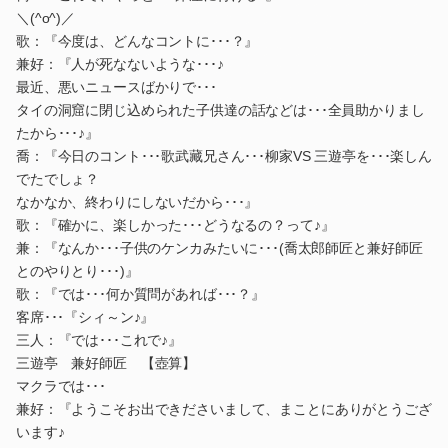
＼(^o^)／
歌：『今度は、どんなコントに･･･？』
兼好：『人が死なないような･･･♪
最近、悪いニュースばかりで･･･
タイの洞窟に閉じ込められた子供達の話などは･･･全員助かりまし
たから･･･♪』
喬：『今日のコント･･･歌武藏兄さん･･･柳家VS 三遊亭を･･･楽しん
でたでしょ？
なかなか、終わりにしないだから･･･』
歌：『確かに、楽しかった･･･どうなるの？って♪』
兼：『なんか･･･子供のケンカみたいに･･･(喬太郎師匠と兼好師匠
とのやりとり･･･)』
歌：『では･･･何か質問があれば･･･？』
客席･･･『シィ～ン♪』
三人：『では･･･これで♪』
三遊亭 兼好師匠 【壺算】
マクラでは･･･
兼好：『ようこそお出できださいまして、まことにありがとうござ
います♪