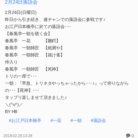
2月24日落語会
2月24日(日曜日)
昨日から引き続き、連チャンでの落語会に参戦です♪
お江戸日本橋亭に於ての落語会･･･
【春風亭一朝を聴く会】
春風亭 一花 【雛鍔】
春風亭 一朝師匠 【紙屑や】
春風亭 一朝師匠 【抜け雀】
仲入り
春風亭 一朝師匠 【死神】
トリの一席で･･･
一朝：『早急、トリネタやっちゃったから･･･♪』って仰りながら
の･･･【死神】･･･
タップリ楽しませて頂きました♪
＼(^o^)／
BY HB
#お江戸日本橋亭
#一花
#一朝
#落語会
0
2019.02.28 13:28