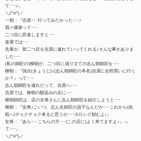
て･･･♪』
＼(^o^)／
一朝：『吉原･･･行ってみたかった･･･♪
我々噺家って･･･
二つ目に昇進しますと･･･
楽屋では･･･
先輩が、新二つ目を吉原に連れていってくれる♪そんな事がありま
した･･･
(私の師匠の)柳朝が、二つ目に成り立ての志ん朝師匠を･･･
柳朝：『強次(きょうじ)♪(志ん朝師匠の本名)吉原に女郎買いに行く
か？』って･･･
志ん朝師匠を連れだって、吉原へ･･･
吉原では、柳朝の馴染みの店に･･･
柳朝師匠は、店の女将さんに志ん朝師匠を紹介しようと･･･
柳朝：『女将♪こいつ、志ん生師匠の息子なんだか･･･これから(此
処へ)チョクチョク来ると思うが･･･ヨロシク頼むよ♪』
女将：『あら･･･こちらの方･･･(この店に)よく来てますよ♪』っ
て･･･』
＼(^o^)／