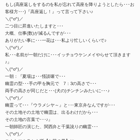
もし(高座返しをするのを私が忘れて高座を降りようとしたら･･･お
客様方･･･)『高座返し！』って言って下さい♪
＼(^o^)／
二つ目に昇進いたしますと･･･
大概、仕事(数)が減るんですが･･･
ありがたい事に･･･一花は･･･私より忙しいくらいで♪
＼(^o^)／
私･･･名前が一朝だけに･･･イッチョウケンメイやらせて頂きます
♪』
＼(^o^)／
一朝：『夏場は･･･怪談噺で･･･
幽霊の型･･･手の甲を胸元で 7：3の高さで･･･
両手の高さが同じだと･･･(犬の)チンチンみたいに･･･♪
＼(^o^)／
幽霊って･･･『ウラメシヤ～』と･･･東京弁なんですが･･･
その土地その土地で幽霊は、出るわけだから･･･
その土地の言葉で･･･♪』
一朝師匠の演じた、関西弁と千葉訛りの幽霊･･･
＼(^o^)／