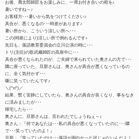
お後、喬太郎師匠をお楽しみに、一席お付き合いの程を♪
暑いですね～♪
お客様方･･･暑いから気をつけてください♪
具合が、悪くなるの･･･時差があります♪
暑い所から、こういう涼しい所へ･･･
この(時差により)涼しい所で倒れるんです♪
先日も、落語教育委員会の立川公演の時に･･･
トリ(主任)の歌武藏師匠の高座中に･･･
具合が悪くなられたのが、ご夫婦で来られていた奥さんの方で･･･
隣に座っていた、旦那さんは、奥さんが具合が悪くなっているの
に、全く気付かず･･･
噺に笑っていたんです♪
＼(^o^)／
結果、暫く安静にしていたら、奥さんの具合が良くなり、事をなき
に済みましたが･･･
帰宅したら･･･
奥さんに、旦那さんは、言われたでしょうねぇ～♪
奥さん：『何であなたは･･･私の具合が悪くなっていたのに･･･隣
で･･･笑っていたのよ！』
旦那：『笑っていたのは･･･落語が面白かった訳じゃないんだよ！