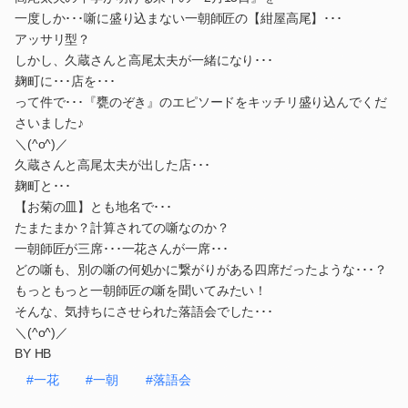
一度しか･･･噺に盛り込まない一朝師匠の【紺屋高尾】･･･
アッサリ型？
しかし、久蔵さんと高尾太夫が一緒になり･･･
麹町に･･･店を･･･
って件で･･･『甕のぞき』のエピソードをキッチリ盛り込んでくだ
さいました♪
＼(^o^)／
久蔵さんと高尾太夫が出した店･･･
麹町と･･･
【お菊の皿】とも地名で･･･
たまたまか？計算されての噺なのか？
一朝師匠が三席･･･一花さんが一席･･･
どの噺も、別の噺の何処かに繋がりがある四席だったような･･･？
もっともっと一朝師匠の噺を聞いてみたい！
そんな、気持ちにさせられた落語会でした･･･
＼(^o^)／
BY HB
#一花
#一朝
#落語会