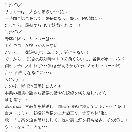
＼(^o^)／
サッカーは、大きな動きが･･･(ない)
一時間半試合をして、延長になり、終い、PK 戦に･･･
だったら、最初からPK で決着すれば･･･♪
＼(^o^)／
野球に比べ、サッカーは･･･
１点づつしか得点が入らない！
だから、一発逆転(ホームラン)が起こらない！
ですから･･･試合の残り時間１０分前くらいに、審判がボールを２
個ピッチに入れれば･･･(動きがあるから)その方がサッカーの試
合･･･面白くなるのに･･･♪
＼(^o^)／』
この後、噺【池田屋】に入るも･･･
本業の相撲の話やら講談の話やら脱線を繰り返しながら･･･
噺を進行･･･
幕末の志士古高某を捕縛し、同志が何処に潜んでいるか･･･？を自
白させようと、新撰組副長の土方歳三が、古高を拷問に･･･
歌：『古高を逆さ吊りにして、足の裏に釘を打ち込み、その釘にロ
ウソクを立て、火を･･･