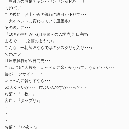
一朝師匠のお菊チャンがドンドン変化を･･･♪
＼(^o^)／
この後に、お上からの興行の許可が下りて･･･
一大イベントに変わっていく皿屋敷♪
その説明に･･･
『10月の興行から(皿屋敷への入場券)即日完売！
まるで･･･一之輔のような♪』
こんな、一朝師匠ならではのクスグリが入り･･･♪
＼(^o^)／
皿屋敷興行が即日完売･･･
これだけの人数を、いっぺんに脅かそうっていうんだから･･･
芸が･･･クサイく･･･♪
いっぺんに脅かすなら･･･
50人くらいが･･･丁度よいんですが･･･って･･･
お菊：『一枚～』
客席：『タップリ♪』
・
・
・
お菊：『12枚～♪』