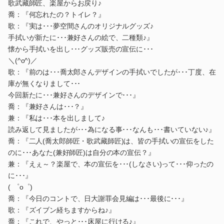
歌武藏師匠、楽屋からお戻り♪
喬：『何忘れたの？トイレ？』
歌：『実は･･･夢空間さんのオリジナルグッズ♪
手拭いが新たに･･･兼好さんの絵で、二種類♪』
懐から手拭いを出し･･･グッズ販売の宣伝に･･･
＼(^o^)／
歌：『前のは･･･喬太郎さんデザインの手拭いでしたが･･･丁度、在
庫が無くなりまして･･･
今回新たに･･･兼好さんのデザインで･･･』
喬：『兼好さんは･･･？』
兼：『私は･･･本を出しまして♪
読み返して見ましたが･･･為になる事･･･なんも･･･書いていない♪』
喬：『二人(喬太郎師匠・歌武藏師匠)は、皆の手拭いの宣伝をした
のに･･･あなた(兼好師匠)は自分の本の宣伝？』
兼：『えぇ～？楽屋で、本の宣伝を･･･(しなさい)って･･･仰ったの
に･･･』
( ゜o゜)
喬：『今日のコントで、日大謝罪会見編は･･･最後に･･･』
歌：『ズイブン経ちますからね♪』
喬：『これで、やっと･･･床屋に行ける♪』