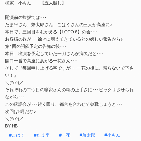
柳家 小もん 【五人廻し】
開演前の挨拶では･･･
たま平さん、兼太郎さん、こはくさんの三人が高座に♪
本日で、三回目をむかえる【LOTO 6】の会･･･
お客様の数が･･･徐々に増えてきているとの嬉しい報告から♪
第4回の開催予定の告知の後･･･
本日、出演を予定していた一刀さんが病欠だと･･･
開口一番で高座にあがる一花さん･･･
そして『毎回申し上げる事ですが･･･一花の後に、帰らないで下さ
い！』
＼(^o^)／
それぞれの二つ目の噺家さんの噺の上手さに･･･ビックリさせられ
ながら･･･
この落語会が･･･続く限り、都合を合わせて参戦しょうと･･･
次回は8月だな♪
＼(^o^)／
BY HB
#こはく
#たま平
#一花
#兼太郎
#小もん