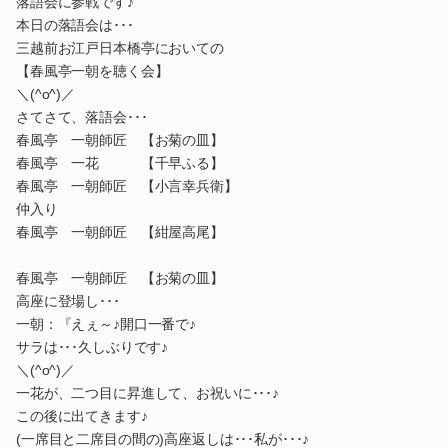
落語会に参戦です♪
本日の落語会は･･･
三越前お江戸日本橋亭においての
【春風亭一朝を聴く会】
＼(^o^)／
さてさて、落語会･･･
春風亭 一朝師匠 【お菊の皿】
春風亭 一花 【千早ふる】
春風亭 一朝師匠 【小言幸兵衛】
仲入り
春風亭 一朝師匠 【紺屋高尾】
春風亭 一朝師匠 【お菊の皿】
高座に登場し･･･
一朝：『えぇ～♪開口一番で♪
サラは･･･久しぶりです♪
＼(^o^)／
一花が、二つ目に昇進して、お祝いに･･･♪
この後に出てきます♪
(一席目と二席目の間の)高座返しは･･･私が･･･♪