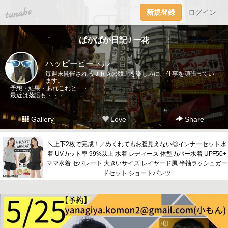
tuna.be
新規登録
ログイン
ぱかぱか日記 / 一花
ハッピービートル
毎週末開催されるＪＲＡの競馬を楽しみに、仕事を頑張ってい
ます。
予想・結果・あれこれと･･・
最近は落語も・・・
Gallery
Love
Share
＼上下2枚で完成！／めくれてもお腹見えない◎インナーセット水
着 UVカット率 99%以上 水着 レディース 体型カバー水着 UPF50+
ママ水着 セパレート 大きいサイズ レイヤード風 半袖ラッシュガー
ドセット ショートパンツ