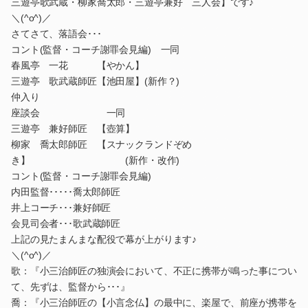
三遊亭歌武蔵・柳家喬太郎・三遊亭兼好 三人会】です♪
＼(^o^)／
さてさて、落語会･･･
コント(監督・コーチ謝罪会見編) 一同
春風亭 一花 【やかん】
三遊亭 歌武蔵師匠【池田屋】(新作？)
仲入り
座談会 一同
三遊亭 兼好師匠 【壺算】
柳家 喬太郎師匠 【スナックランドぞめ
き】 (新作・改作)
コント(監督・コーチ謝罪会見編)
内田監督･････喬太郎師匠
井上コーチ･･･兼好師匠
会見司会者･･･歌武蔵師匠
上記の見たまんまな配役で幕が上がります♪
＼(^o^)／
歌：『小三治師匠の独演会において、不正に携帯が鳴った事につい
て、先ずは、監督から･･･』
喬：『小三治師匠の【小言念仏】の最中に、楽屋で、前座が携帯を