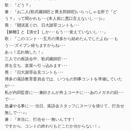
歌：『どう？』
兼：『お二人(歌武藏師匠と喬太郎師匠)いらっしゃる所で『ど
う？』って聞かれも･･･(本人前に悪口言えないし･･･)♪』
喬：『開演直ぐの、日大謝罪コントも･･･
【解離】と【潰せ】しか･･･もう･･･覚えていないし･･･』
歌：『このコント･･･五月の博多から始めたんでしたよね･･･も
う･･･ズイブン経ちますからね･･･
あっ！忘れ物した！』
三人での座談会中、歌武藏師匠･･･
席を立ち、楽屋へ引っ込みます･･･
喬：『日大謝罪会見コントも･･･
博多の落語教育委員会では、いつもの刑事コントを準備していた
が･･･
私が内田監督に･･･兼好さんが井上コーチに･･･あのメガネの顔･･･
で･･･
急遽やる事に･･･当日、落語会スタッフにスーツを借りて、打合せ
無しで･･･♪』
兼：『本当に、打合せ･･･無いんです！
ですから、コントの終わりもどこだか分からない！』