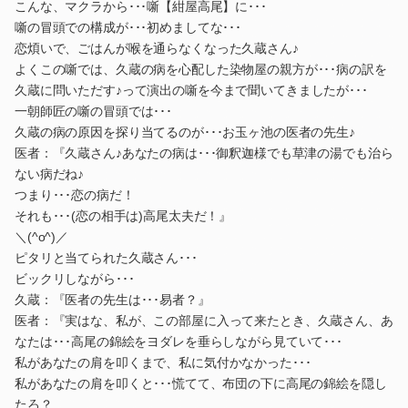
こんな、マクラから･･･噺【紺屋高尾】に･･･
噺の冒頭での構成が･･･初めましてな･･･
恋煩いで、ごはんが喉を通らなくなった久蔵さん♪
よくこの噺では、久蔵の病を心配した染物屋の親方が･･･病の訳を
久蔵に問いただす♪って演出の噺を今まで聞いてきましたが･･･
一朝師匠の噺の冒頭では･･･
久蔵の病の原因を探り当てるのが･･･お玉ヶ池の医者の先生♪
医者：『久蔵さん♪あなたの病は･･･御釈迦様でも草津の湯でも治ら
ない病だね♪
つまり･･･恋の病だ！
それも･･･(恋の相手は)高尾太夫だ！』
＼(^o^)／
ピタリと当てられた久蔵さん･･･
ビックリしながら･･･
久蔵：『医者の先生は･･･易者？』
医者：『実はな、私が、この部屋に入って来たとき、久蔵さん、あ
なたは･･･高尾の錦絵をヨダレを垂らしながら見ていて･･･
私があなたの肩を叩くまで、私に気付かなかった･･･
私があなたの肩を叩くと･･･慌てて、布団の下に高尾の錦絵を隠し
たろ？