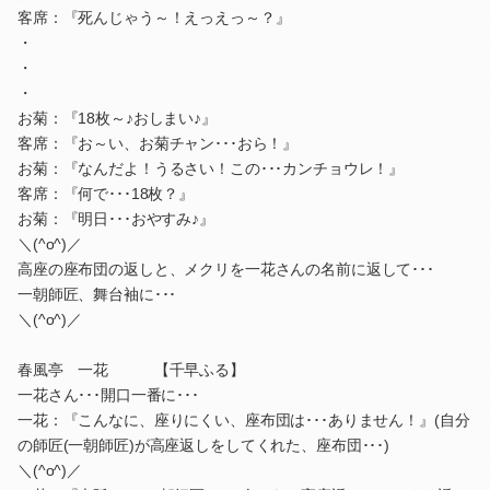
客席：『死んじゃう～！えっえっ～？』
・
・
・
お菊：『18枚～♪おしまい♪』
客席：『お～い、お菊チャン･･･おら！』
お菊：『なんだよ！うるさい！この･･･カンチョウレ！』
客席：『何で･･･18枚？』
お菊：『明日･･･おやすみ♪』
＼(^o^)／
高座の座布団の返しと、メクリを一花さんの名前に返して･･･
一朝師匠、舞台袖に･･･
＼(^o^)／
春風亭 一花 【千早ふる】
一花さん･･･開口一番に･･･
一花：『こんなに、座りにくい、座布団は･･･ありません！』(自分
の師匠(一朝師匠)が高座返しをしてくれた、座布団･･･)
＼(^o^)／