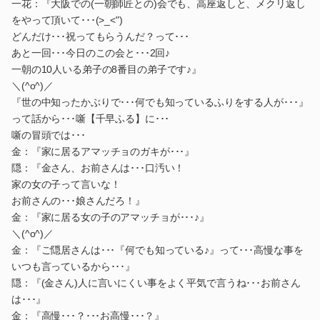
一花：『大阪での(一朝師匠との)会でも、高座返しと、メクリ返し
をやって頂いて･･･(>_<")
どんだけ･･･祝ってもらうんだ？って･･･
あと一回･･･今日のこの会と･･･2回♪
一朝の10人いる弟子の8番目の弟子です♪』
＼(^o^)／
『世の中知ったかぶりで･･･何でも知っているふりをする人が･･･』
って話から･･･噺【千早ふる】に･･･
噺の冒頭では･･･
金：『家に居るアマッチョのガキが･･･』
隠：『金さん、お前さんは･･･口汚い！
家の女の子って言いな！
お前さんの･･･娘さんだろ！』
金：『家に居る女の子のアマッチョが･･･♪』
＼(^o^)／
金：『ご隠居さんは･･･『何でも知っている♪』って･･･高慢な事を
いつも言っているから･･･』
隠：『(金さん)人に言いにくい事をよく平気で言うね･･･お前さん
は･･･』
金：『高慢･･･？･･･お高慢･･･？』