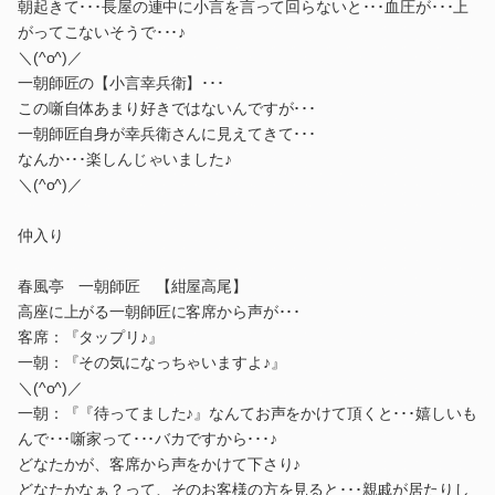
朝起きて･･･長屋の連中に小言を言って回らないと･･･血圧が･･･上
がってこないそうで･･･♪
＼(^o^)／
一朝師匠の【小言幸兵衛】･･･
この噺自体あまり好きではないんですが･･･
一朝師匠自身が幸兵衛さんに見えてきて･･･
なんか･･･楽しんじゃいました♪
＼(^o^)／
仲入り
春風亭 一朝師匠 【紺屋高尾】
高座に上がる一朝師匠に客席から声が･･･
客席：『タップリ♪』
一朝：『その気になっちゃいますよ♪』
＼(^o^)／
一朝：『『待ってました♪』なんてお声をかけて頂くと･･･嬉しいも
んで･･･噺家って･･･バカですから･･･♪
どなたかが、客席から声をかけて下さり♪
どなたかなぁ？って、そのお客様の方を見ると･･･親戚が居たりし