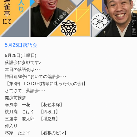
5月25日落語会
5月25日(土曜日)
落語会に参戦です♪
本日の落語会は･･･
神田連雀亭においての落語会･･･
【第3回 LOTO 6(路頭に迷った6人の会)】
さてさて、落語会･･･
開演前挨拶
春風亭 一花 【花色木綿】
桃月庵 こはく 【四段目】
三遊亭 兼太郎 【堪忍袋】
仲入り
林家 たま平 【看板のピン】