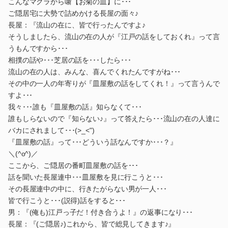
こんなマクラから噺【お菊の皿】に･･･
ご隠居宅に大勢で詰めかける長屋の面々♪
長屋：『流山の在に、皆で行ったんですよ♪
そうしましたら、流山の在の人が『江戸の話をしておくれ』って言
うもんですから･･･
相撲の話や･･･芝居の話を･･･したら･･･
流山の在の人は、みんな、喜んでくれたんですがね･･･
その中の一人の年寄りが『皿屋敷の話をしてくれ！』って言うんで
すよ･･･
我々･･･誰も『皿屋敷の話』知らなくて･･･
誰もしらないので『知らない♪』って答えたら･･･流山の在の人達に
バカにされまして･･･(>_<")
『皿屋敷の話』って･･･どういう話なんですか･･･？』
＼(^o^)／
ここから、ご隠居の番町皿屋敷の話を･･･
話を聞いた長屋連中･･･皿屋敷を見に行こうと･･･
その長屋連中の中に、行きたがらない男が一人･･･
皆で行こうと･･･(説得)話をすると･･･
男：『(俺も)江戸っ子だ！付き合うよ！』の返事になり･･･
長屋：『(ご隠居♪)これから、皆で総見してきます♪』