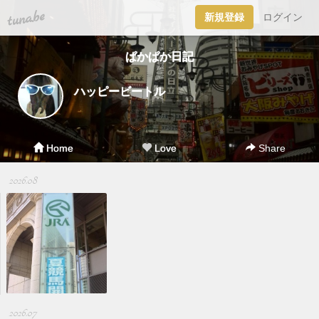
tuna.be
新規登録
ログイン
ぱかぱか日記
ハッピービートル
Home
Love
Share
2026.08
2026.07