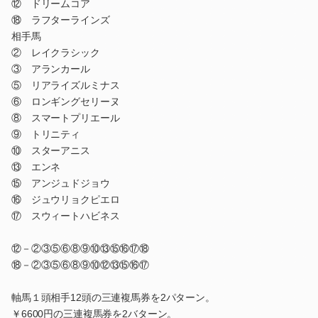
⑫ ドリームコア
⑱ ラフターラインズ
相手馬
② レイクラシック
③ アランカール
⑤ リアライズルミナス
⑥ ロンギングセリーヌ
⑧ スマートプリエール
⑨ トリニティ
⑩ スターアニス
⑬ エンネ
⑮ アンジュドジョウ
⑯ ジュウリョクピエロ
⑰ スウィートハビネス
⑫－②③⑤⑥⑧⑨⑩⑬⑮⑯⑰⑱
⑱－②③⑤⑥⑧⑨⑩⑫⑬⑮⑯⑰
軸馬１頭相手12頭の三連複馬券を2パターン。
￥6600円の三連複馬券を2バターン。