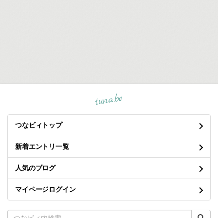
tuna.be
つなビィトップ
新着エントリ一覧
人気のブログ
マイページログイン