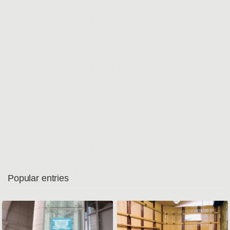
Popular entries