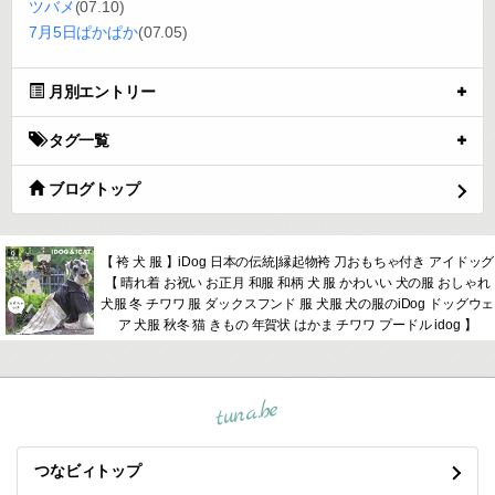
ツバメ
(07.10)
7月5日ぱかぱか
(07.05)
月別エントリー
タグ一覧
ブログトップ
【 袴 犬 服 】iDog 日本の伝統|縁起物袴 刀おもちゃ付き アイドッグ
【 晴れ着 お祝い お正月 和服 和柄 犬 服 かわいい 犬の服 おしゃれ
犬服 冬 チワワ 服 ダックスフンド 服 犬服 犬の服のiDog ドッグウェ
ア 犬服 秋冬 猫 きもの 年賀状 はかま チワワ プードル idog 】
tuna.be
つなビィトップ