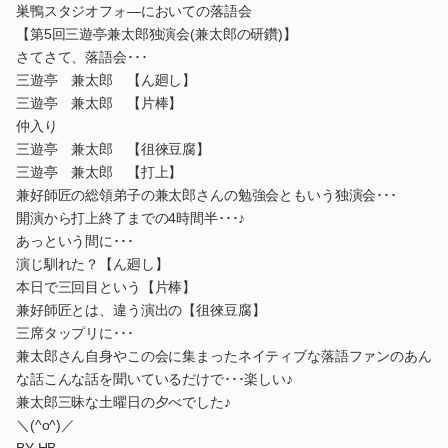
巣鴨スタジオフォ―においての落語会
【第5回三遊亭兼太郎独演会(兼太郎の研鑽)】
さてさて、落語会･･･
三遊亭 兼太郎 【ん廻し】
三遊亭 兼太郎 【片棒】
仲入り
三遊亭 兼太郎 【徂徠豆腐】
三遊亭 兼太郎 【打上】
兼好師匠の総領弟子の兼太郎さんの勉強会ともいう独演会･･･
開演から打上終了までの4時間半･･･♪
あっという間に･･･
演じ馴れた？【ん廻し】
本日で三回目という【片棒】
兼好師匠とは、違う演出の【徂徠豆腐】
三席タップリに･･･
兼太郎さん自身やこの会に集まったネイティブな落語ファンのあん
な話こんな話を聞いているだけで･･･楽しい♪
兼太郎三昧な土曜日の夕べでした♪
＼(^o^)／