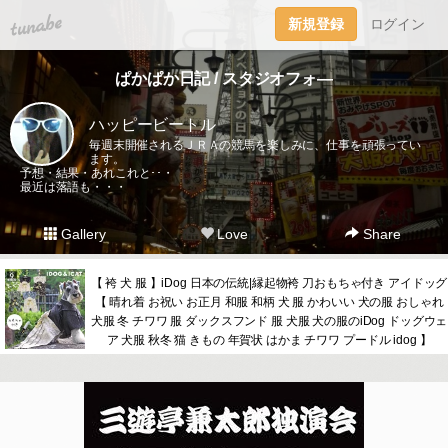
tuna.be
新規登録
ログイン
ぱかぱか日記 / スタジオフォ―
ハッピービートル
毎週末開催されるＪＲＡの競馬を楽しみに、仕事を頑張ってい
ます。
予想・結果・あれこれと･･・
最近は落語も・・・
Gallery
Love
Share
【 袴 犬 服 】iDog 日本の伝統|縁起物袴 刀おもちゃ付き アイドッグ
【 晴れ着 お祝い お正月 和服 和柄 犬 服 かわいい 犬の服 おしゃれ
犬服 冬 チワワ 服 ダックスフンド 服 犬服 犬の服のiDog ドッグウェ
ア 犬服 秋冬 猫 きもの 年賀状 はかま チワワ プードル idog 】