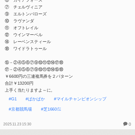
⑦ チェルヴィニア
⑨ エルトンバローズ
⑩ ラヴァンダ
⑪ オフトレイル
⑫ ウインマーベル
⑭ レーベンスティール
⑱ ワイドラトゥール
⑮－②④⑤⑥⑦⑨⑩⑪⑫⑭⑰⑱
⑰－②④⑤⑥⑦⑨⑩⑪⑫⑭⑮⑱
￥6600円の三連複馬券を２パターン
合計￥13200円
上手く当たりますよ～に。
#G1
#ぱかぱか
#マイルチャンピオンシップ
#京都競馬場
#芝1660㍍
0
2025.11.23 15:30