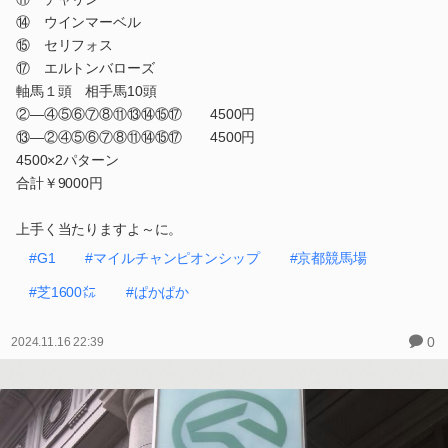
⑭ ウインマーベル
⑮ セリフォス
⑰ エルトンバローズ
軸馬１頭 相手馬10頭
②―④⑤⑥⑦⑧⑪⑬⑭⑮⑰ 4500円
⑬―②④⑤⑥⑦⑧⑪⑭⑮⑰ 4500円
4500×2パターン
合計￥9000円
上手く当たりますよ～に。
#G1
#マイルチャンピオンシップ
#京都競馬場
#芝1600㍍
#ぱかぱか
0
2024.11.16 22:39