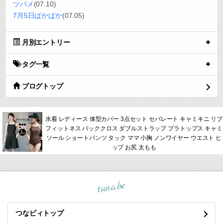
ツバメ
(07.10)
7月5日ぱかぱか
(07.05)
月別エントリー
タグ一覧
ブログトップ
水着 レディース 体型カバー 3点セット セパレート キャミキニ リブ
フィットネス バッククロス ダブルストラップ ブラトップス キャミ
ソール ショートパンツ タック ママ 小胸 ノンワイヤー ウエスト ヒ
ップ お尻 太もも
tuna.be
つなビィトップ