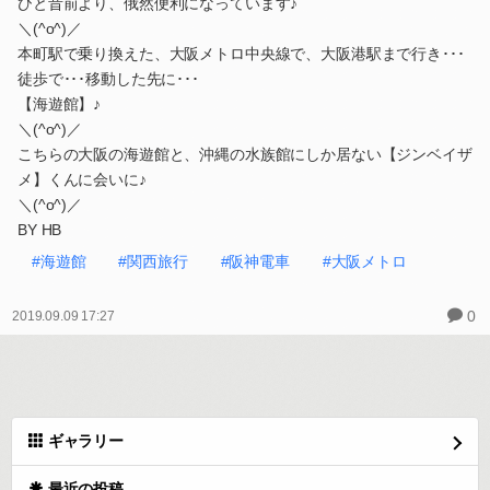
ひと昔前より、俄然便利になっています♪
＼(^o^)／
本町駅で乗り換えた、大阪メトロ中央線で、大阪港駅まで行き･･･
徒歩で･･･移動した先に･･･
【海遊館】♪
＼(^o^)／
こちらの大阪の海遊館と、沖縄の水族館にしか居ない【ジンベイザ
メ】くんに会いに♪
＼(^o^)／
BY HB
#海遊館
#関西旅行
#阪神電車
#大阪メトロ
0
2019.09.09 17:27
ギャラリー
最近の投稿