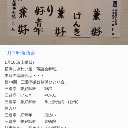
1月10日落語会
1月10日(土曜日)
横浜にぎわい座、落語会参戦。
本日の落語会は・・・
第44回 三遊亭兼好横浜ひとり会。
三遊亭 兼好師匠 雛鍔
三遊亭 げんき やかん
三遊亭 兼好師匠 氷上滑走娘 (新作)
仲入り
三遊亭 好青年 厄払い
三遊亭 兼好師匠 崇徳院
好青年さん、初めましてな噺家さん。