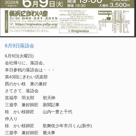
6月9日落語会
6月9日(火曜日)
会社帰りに、落語会。
本日参戦の落語会は・・・
第43回にぎわい倶楽部
西のかい枝 東の兼好
さてさて、落語会
笑福亭 羽太郎 初天神
三遊亭 兼好師匠 新聞記事
桂 かい枝師匠 山内一豊と千代
仲入り
桂 かい枝師匠 歌舞伎少年市川くん(新作)
三遊亭 兼好師匠 厩火事