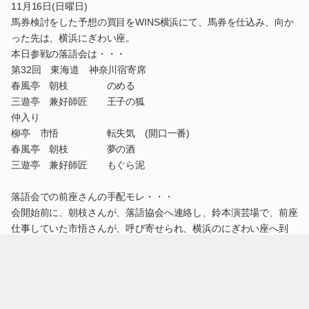
11月16日(日曜日)
馬券検討をした予想の買目をWINS横浜にて、馬券を仕込み、向か
った先は、横浜にぎわい座。
本日参戦の落語会は・・・
第32回 東海道 神奈川宿寄席
春風亭 朝枝 のめる
三遊亭 兼好師匠 王子の狐
仲入り
柳亭 市悟 転失気 (開口一番)
春風亭 朝枝 夢の酒
三遊亭 兼好師匠 もぐら泥
落語会での前座さんの手配モレ・・・
会開始前に、朝枝さんが、落語協会へ連絡し、鈴本演芸場で、前座
仕事していた市悟さんが、呼び寄せられ、横浜のにぎわい座へ到
着。
開口一番として、高座に上がったのが、仲入り開け・・・
本日、会場のお客さんより、一番盛大な拍手の歓迎を受けていまし
た。
そして、柳亭市悟さん・・・柳家三三師匠のご子息との事。