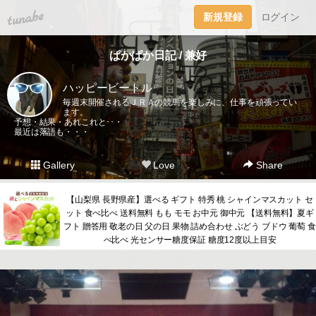
tuna.be
新規登録
ログイン
ぱかぱか日記 / 兼好
ハッピービートル
毎週末開催されるＪＲＡの競馬を楽しみに、仕事を頑張ってい
ます。
予想・結果・あれこれと･･・
最近は落語も・・・
Gallery
Love
Share
【山梨県 長野県産】選べる ギフト 特秀 桃 シャインマスカット セ
ット 食べ比べ 送料無料 もも モモ お中元 御中元 【送料無料】夏ギ
フト 贈答用 敬老の日 父の日 果物 詰め合わせ ぶどう ブドウ 葡萄 食
べ比べ 光センサー糖度保証 糖度12度以上目安