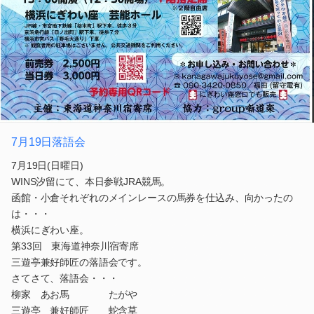
7月19日落語会
7月19日(日曜日)
WINS汐留にて、本日参戦JRA競馬。
函館・小倉それぞれのメインレースの馬券を仕込み、向かったの
は・・・
横浜にぎわい座。
第33回 東海道神奈川宿寄席
三遊亭兼好師匠の落語会です。
さてさて、落語会・・・
柳家 あお馬 たがや
三遊亭 兼好師匠 蛇含草