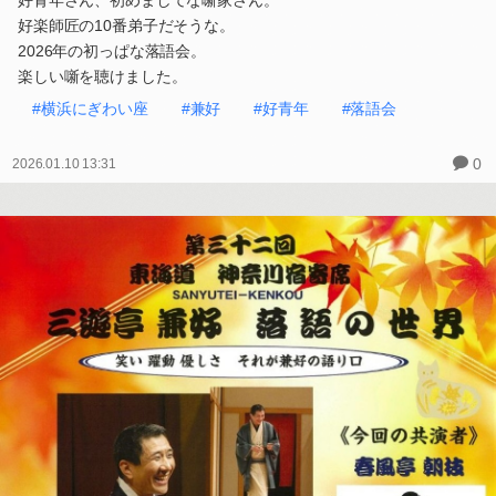
好楽師匠の10番弟子だそうな。
2026年の初っぱな落語会。
楽しい噺を聴けました。
#横浜にぎわい座
#兼好
#好青年
#落語会
0
2026.01.10 13:31