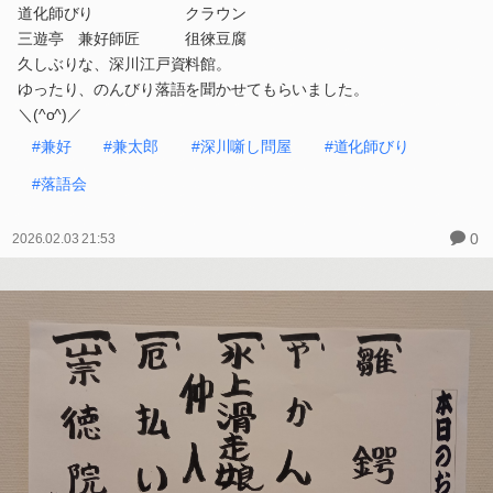
道化師びり クラウン
三遊亭 兼好師匠 徂徠豆腐
久しぶりな、深川江戸資料館。
ゆったり、のんびり落語を聞かせてもらいました。
＼(^o^)／
#兼好
#兼太郎
#深川噺し問屋
#道化師びり
#落語会
0
2026.02.03 21:53