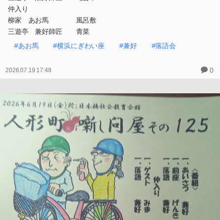
仲入り
柳家 あお馬 風呂敷
三遊亭 兼好師匠 青菜
#あお馬
#横浜にぎわい座
#兼好
#落語会
0
2026.07.19 17:48