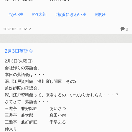
#かい枝
#羽太郎
#横浜にぎわい座
#兼好
0
2026.02.13 16:12
2月3日落語会
2月3日(火曜日)
会社帰りの落語会。
本日の落語会は・・・
深川江戸資料館、深川噺し問屋 その9
兼好師匠の落語会。
深川江戸資料館って、来場するの、いつぶりかしらん・・・？
さてさて、落語会・・・
三遊亭 兼好師匠 あいさつ
三遊亭 兼太郎 真田小僧
三遊亭 兼好師匠 千早ふる
仲入り