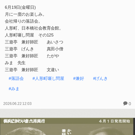
6月19日(金曜日)
月に一度のお楽しみ。
会社帰りの落語会。
人形町、日本橋社会教育会館。
人形町噺し問屋 その125
三遊亭 兼好師匠 あいさつ
三遊亭 げんき 真田小僧
三遊亭 兼好師匠 たがや
みま 先生
三遊亭 兼好師匠 文違い
#落語会
#人形町噺し問屋
#兼好
#げんき
#みま
0
2026.06.22 12:03