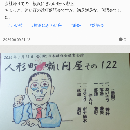
会社帰りでの、横浜にぎわい座へ遠征。
ちょっと、遠い夜の遠征落語会ですが、満足満足な、落語会でし
た。
#かい枝
#横浜にぎわい座
#兼好
#落語会
0
2026.06.09 21:48