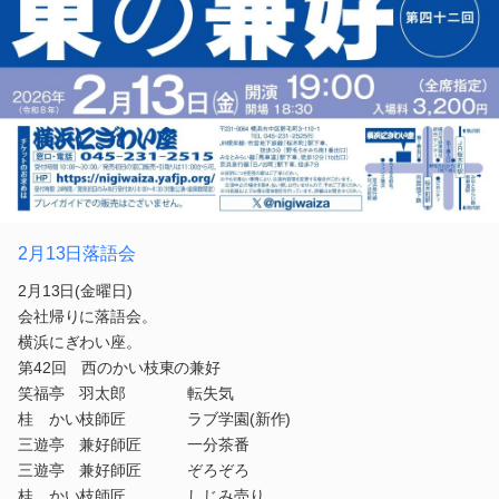
2月13日落語会
2月13日(金曜日)
会社帰りに落語会。
横浜にぎわい座。
第42回 西のかい枝東の兼好
笑福亭 羽太郎 転失気
桂 かい枝師匠 ラブ学園(新作)
三遊亭 兼好師匠 一分茶番
三遊亭 兼好師匠 ぞろぞろ
桂 かい枝師匠 しじみ売り