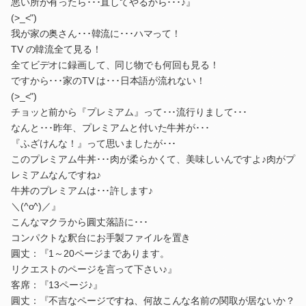
悪い所が有ったら･･･直してやるから･･･♪』
(>_<")
我が家の奥さん･･･韓流に･･･ハマって！
TV の韓流全て見る！
全てビデオに録画して、同じ物でも何回も見る！
ですから･･･家のTV は･･･日本語が流れない！
(>_<")
チョッと前から『プレミアム』って･･･流行りまして･･･
なんと･･･昨年、プレミアムと付いた牛丼が･･･
『ふざけんな！』って思いましたが･･･
このプレミアム牛丼･･･肉が柔らかくて、美味しいんですよ♪肉がプ
レミアムなんですね♪
牛丼のプレミアムは･･･許します♪
＼(^o^)／』
こんなマクラから圓丈落語に･･･
コンパクトな釈台にお手製ファイルを置き
圓丈：『1～20ページまであります。
リクエストのページを言って下さい♪』
客席：『13ページ♪』
圓丈：『不吉なページですね、何故こんな名前の関取が居ないか？