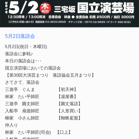
5月2日落語会
5月2日(祝日・木曜日)
落語会に参戦♪
本日の落語会は･･･
国立演芸場においての落語会
【第30回大演芸まつり 落語協会五月まつり】
さてさて、落語会
三遊亭 ぐんま 【初天神】
林家 たい平師匠 【湯屋番】
三遊亭 圓丈師匠 【圓丈落語】
入船亭 扇遊師匠 【人形買い】
柳家 小さん師匠 【蜘蛛駕籠】
仲入り
林家 たい平師匠(司会) 【口上】