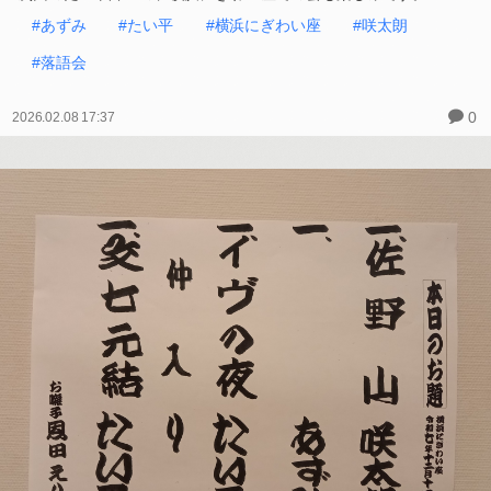
#あずみ
#たい平
#横浜にぎわい座
#咲太朗
#落語会
0
2026.02.08 17:37