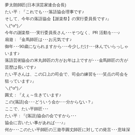
夢太朗師匠(日本演芸家連合会長)
たい平：『これでも･･･落語協会理事です♪
そして、今年の落語協会【謝楽祭】の実行委員長です♪』
＼(^o^)／
今年の謝楽祭･･･実行委員長さん･･･そつなく、PR 活動を･･･♪
扇遊：『金馬師匠は･･･お元気です♪
御年･･･90歳になられますから･･･今少しだけ･･･休んでいらっしゃ
います♪
落語芸術協会の米丸師匠の方がお年は上ですが･･･金馬師匠の方が
芸歴は長いです♪
たい平さんは、この口上の司会で、司会の練習を･･･笑点の司会を
狙っています♪』
＼(^o^)／
圓丈：『えぇ～生きています♪
この(落語)会･･･どういう会か･･･分からない？』
ここで、たい平師匠･･･
たい平：『(落語)協会の会ですから･･･
協会に言いたい事があれば･･･♪』
何か･･･このたい平師匠の三遊亭圓丈師匠に対しての発言･･･意味深