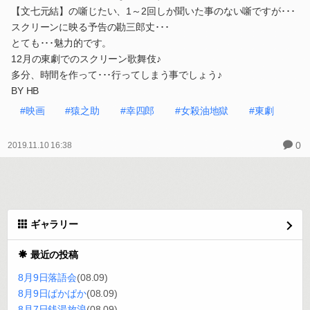
【文七元結】の噺じたい、1～2回しか聞いた事のない噺ですが･･･
スクリーンに映る予告の勘三郎丈･･･
とても･･･魅力的です。
12月の東劇でのスクリーン歌舞伎♪
多分、時間を作って･･･行ってしまう事でしょう♪
BY HB
#映画
#猿之助
#幸四郎
#女殺油地獄
#東劇
0
2019.11.10 16:38
ギャラリー
最近の投稿
8月9日落語会
(08.09)
8月9日ぱかぱか
(08.09)
8月7日銭湯放浪
(08.09)