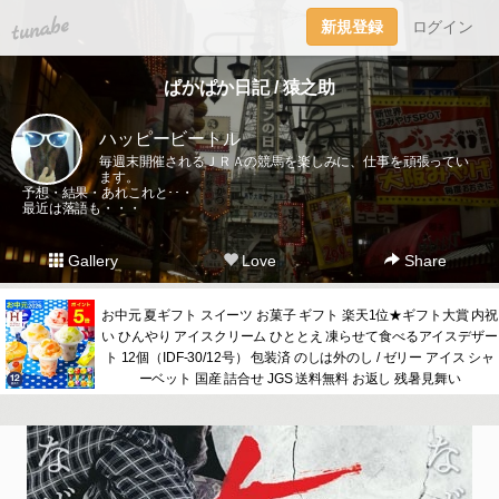
tuna.be
新規登録
ログイン
ぱかぱか日記 / 猿之助
ハッピービートル
毎週末開催されるＪＲＡの競馬を楽しみに、仕事を頑張ってい
ます。
予想・結果・あれこれと･･・
最近は落語も・・・
Gallery
Love
Share
お中元 夏ギフト スイーツ お菓子 ギフト 楽天1位★ギフト大賞 内祝
い ひんやり アイスクリーム ひととえ 凍らせて食べるアイスデザー
ト 12個（IDF-30/12号） 包装済 のしは外のし / ゼリー アイス シャ
ーベット 国産 詰合せ JGS 送料無料 お返し 残暑見舞い