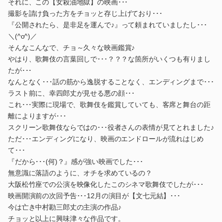
それに、この【女殺油地獄】の映画･･･
撮影を請け負った方をチョッと存じ上げており･･･
『公開されたら、是非足を運んで♪』って頼まれていましたし･･･
＼(^o^)／
そんなこんなで、チョ～久々な映画鑑賞♪
やはり、歌舞伎の言葉回しで･･･？？？な箇所がいくつも有りまし
たが･･･
なんとなく･･･話の筋から逸脱することなく、エンディングまで･･･
ラスト前に、幸四郎丈が見せる悪の顔･･･
これ･･･実際に現場で、歌舞伎を鑑賞していても、客席と舞台の距
離によりますが･･･
スクリーン歌舞伎ならではの･･･役者さんの表情が見てとれました♪
ただ･･･エンディングになり、映画のエンドロールが流れはじめ
て･･･
『だから･･･(何)？』感が強い映画でした･･･
無意識に落語のように、オチを求めているの？
大阪松竹座での公演を映像化したこのシネマ歌舞伎でしたが･･･
映画開演前の次回予告･･･12月の演目が【文七元結】･･･
今は亡き中村勘三郎丈の主演の作品♪
チョッと以上に興味津々な作品です。