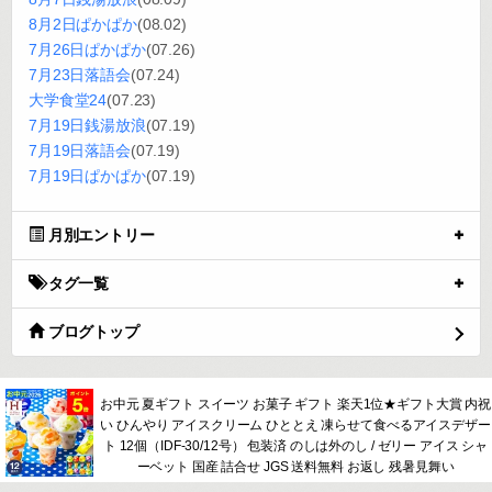
8月2日ぱかぱか
(08.02)
7月26日ぱかぱか
(07.26)
7月23日落語会
(07.24)
大学食堂24
(07.23)
7月19日銭湯放浪
(07.19)
7月19日落語会
(07.19)
7月19日ぱかぱか
(07.19)
月別エントリー
タグ一覧
ブログトップ
お中元 夏ギフト スイーツ お菓子 ギフト 楽天1位★ギフト大賞 内祝
い ひんやり アイスクリーム ひととえ 凍らせて食べるアイスデザー
ト 12個（IDF-30/12号） 包装済 のしは外のし / ゼリー アイス シャ
ーベット 国産 詰合せ JGS 送料無料 お返し 残暑見舞い