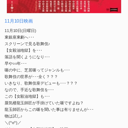
11月10日映画
11月10日(日曜日)
東銀座東劇へ･･･
スクリーンで見る歌舞伎♪
【女殺油地獄】を･･･
落語を聞くようになり･･･
早や○○年･･･
噺の中に、芝居噺ってジャンルも･･･
歌舞伎の世界が･･･全く？？？
いきなり、歌舞伎座デビューも･･･？？？
なので、手近な歌舞伎を･･･
この【女殺油地獄】も･･･
蜃気楼龍玉師匠が手掛けていた噺ですよね？
龍玉師匠からこの噺を聞いた事は有りませんが･･･
物は試し♪
＼(^o^)／