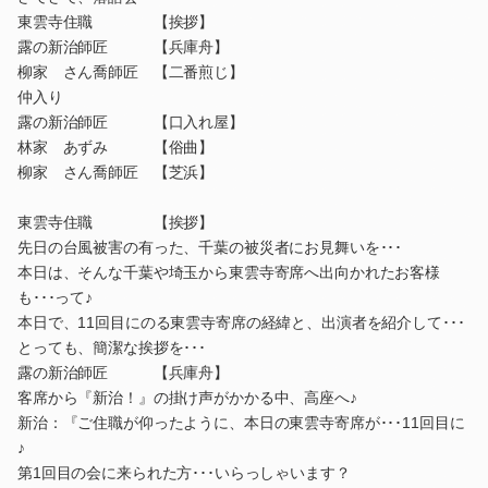
東雲寺住職 【挨拶】
露の新治師匠 【兵庫舟】
柳家 さん喬師匠 【二番煎じ】
仲入り
露の新治師匠 【口入れ屋】
林家 あずみ 【俗曲】
柳家 さん喬師匠 【芝浜】
東雲寺住職 【挨拶】
先日の台風被害の有った、千葉の被災者にお見舞いを･･･
本日は、そんな千葉や埼玉から東雲寺寄席へ出向かれたお客様
も･･･って♪
本日で、11回目にのる東雲寺寄席の経緯と、出演者を紹介して･･･
とっても、簡潔な挨拶を･･･
露の新治師匠 【兵庫舟】
客席から『新治！』の掛け声がかかる中、高座へ♪
新治：『ご住職が仰ったように、本日の東雲寺寄席が･･･11回目に
♪
第1回目の会に来られた方･･･いらっしゃいます？