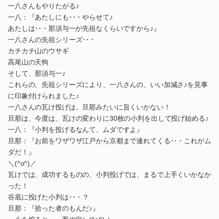
一八さんもやりたがる♪
一八：『あたしにも･･・やらせて♪
あたしは･･・那須与一が先祖なくらいですから♪』
一八さんの先祖シリーズ･･・
カチカチ山のウサギ
高尾山の天狗
そして、那須与一♪
これらの、先祖シリーズにより、一八さんの、いい加減さ♪を見事
に印象付けられました♪
一八さんの瓦け投げは、旦那みたいに旨くいかない！
旦那は、今度は、瓦けの変わりに30枚の小判を出して投げ始める♪
一八：『小判を投げるなんて、ムダですよ』
旦那：『お前をワザワザ江戸から京都まで連れてくる･･・これがム
ダだ！』
＼(^o^)／
瓦けでは、成功するものの、小判投げでは、まるで上手くいかなか
った！
谷底に投げた小判は･･・？
旦那：『拾った者のもんだ♪』