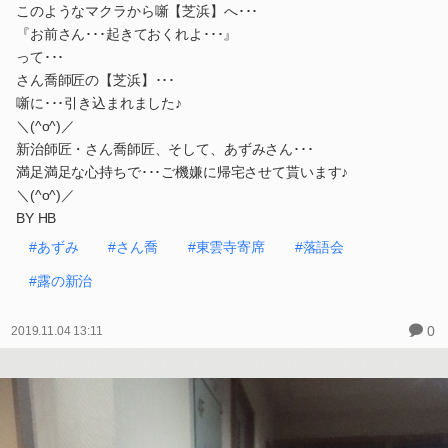
このようなマクラから噺【芝浜】へ･･･
『お前さん･･･起きておくれよ･･･』
って･･･
さん喬師匠の【芝浜】･･･
噺に･･･引き込まれました♪
＼(^o^)／
新治師匠・さん喬師匠、そして、あずみさん･･･
満足満足な心持ちで･･･ご機嫌に帰宅させて貰います♪
＼(^o^)／
BY HB
#あずみ
#さん喬
#東雲寺寄席
#落語会
#露の新治
0
2019.11.04 13:11