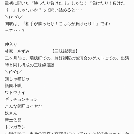
最初に聞いた『勝ったり負けたり』じゃなく『負けたり！負けた
り！』じゃないか？って問い詰めると･･・
＼(>_<)／
関取は、『相手が勝ったり！こちらが負けたり！』です♪
って･･・？
仲入り
林家 あずみ 【三味線漫談】
二ヶ月前に、瑞穂町での、兼好師匠の独演会のゲストにての、出演
時と同じ構成の三味線漫談
＼(^o^)／
猫じゃ猫じゃ
祇園小唄
ワトウナイ
ギッチョンチョン
こんな師匠はイヤだ
奴さん
新土佐節
トンガラシ
小唄の間に、出身の京都・京都弁について･･・などのチョッとした