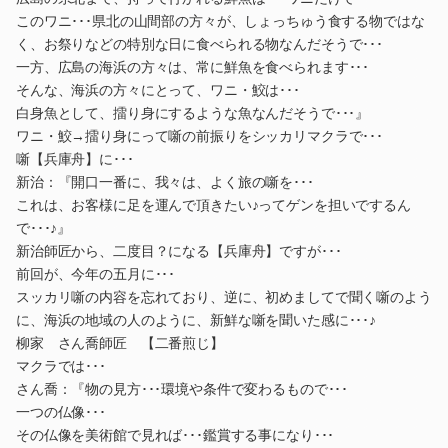
このワニ･･･県北の山間部の方々が、しょっちゅう食する物ではな
く、お祭りなどの特別な日に食べられる物なんだそうで･･･
一方、広島の海浜の方々は、常に鮮魚を食べられます･･･
そんな、海浜の方々にとって、ワニ・鮫は･･･
白身魚として、擂り身にするような魚なんだそうで･･･』
ワニ・鮫→擂り身にって噺の前振りをシッカリマクラで･･･
噺【兵庫舟】に･･･
新治：『開口一番に、我々は、よく旅の噺を･･･
これは、お客様に足を運んで頂きたい♪ってゲンを担いでするん
で･･･♪』
新治師匠から、二度目？になる【兵庫舟】ですが･･･
前回が、今年の五月に･･･
スッカリ噺の内容を忘れており、逆に、初めましてで聞く噺のよう
に、海浜の地域の人のように、新鮮な噺を聞いた感に･･･♪
柳家 さん喬師匠 【二番煎じ】
マクラでは･･･
さん喬：『物の見方･･･環境や条件で変わるもので･･･
一つの仏像･･･
その仏像を美術館で見れば･･･鑑賞する事になり･･･