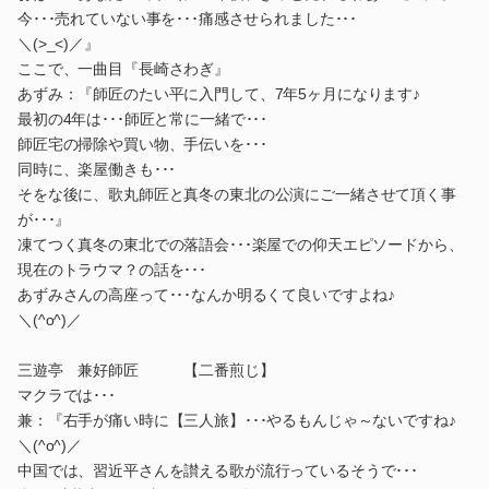
今･･･売れていない事を･･･痛感させられました･･･
＼(>_<)／』
ここで、一曲目『長崎さわぎ』
あずみ：『師匠のたい平に入門して、7年5ヶ月になります♪
最初の4年は･･･師匠と常に一緒で･･･
師匠宅の掃除や買い物、手伝いを･･･
同時に、楽屋働きも･･･
そをな後に、歌丸師匠と真冬の東北の公演にご一緒させて頂く事
が･･･』
凍てつく真冬の東北での落語会･･･楽屋での仰天エピソードから、
現在のトラウマ？の話を･･･
あずみさんの高座って･･･なんか明るくて良いですよね♪
＼(^o^)／
三遊亭 兼好師匠 【二番煎じ】
マクラでは･･･
兼：『右手が痛い時に【三人旅】･･･やるもんじゃ～ないですね♪
＼(^o^)／
中国では、習近平さんを讃える歌が流行っているそうで･･･