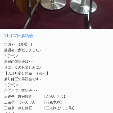
11月27日落語会
11月27日(月曜日)
落語会に参戦しました♪
＼(^o^)／
本日の落語会は･･･
月に一度のお楽しみに♪
【人形町噺し問屋 その76】
兼好師匠の落語会です♪
＼(^o^)／
さてさて、落語会･･･
三遊亭 兼好師匠 【ごあいさつ】
三遊亭 じゃんけん 【花色木綿】
三遊亭 兼好師匠 【三人旅(びっこ馬)】