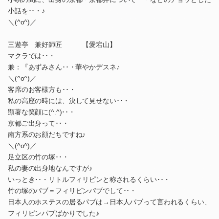
小話を･･・♪
＼(^o^)／
三遊亭 兼好師匠 【愛宕山】
マクラでは･･・
兼：『あずみさん･･・華やかデスネ♪
＼(^o^)／
客席のお客様方も･･・
私の高座の時には、決して見せない･･・
顕著な笑顔に(^.^)･･・
京都ご出身って･･・
南方系のお顔だちですね♪
＼(^o^)／
足立区の竹の塚･･・
私の妻の出身地なんですが♪
いっとき･･・リトルフィリピンと称されるくらい･･・
竹の塚のパブ＝フィリピンパブでして･･・
日本人のホステスの居るパブは→日本人パブって言われるくらい、
フィリピンパブばかりでした♪