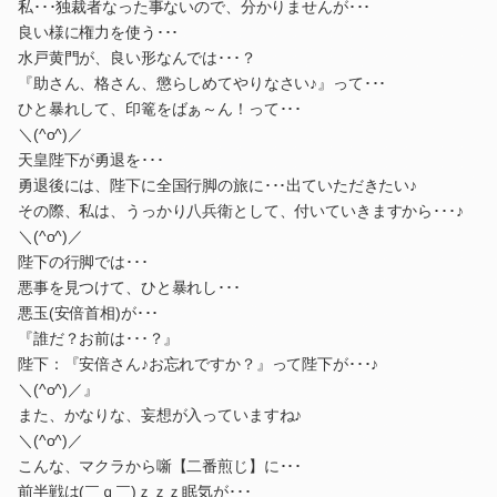
私･･･独裁者なった事ないので、分かりませんが･･･
良い様に権力を使う･･･
水戸黄門が、良い形なんでは･･･？
『助さん、格さん、懲らしめてやりなさい♪』って･･･
ひと暴れして、印篭をばぁ～ん！って･･･
＼(^o^)／
天皇陛下が勇退を･･･
勇退後には、陛下に全国行脚の旅に･･･出ていただきたい♪
その際、私は、うっかり八兵衛として、付いていきますから･･･♪
＼(^o^)／
陛下の行脚では･･･
悪事を見つけて、ひと暴れし･･･
悪玉(安倍首相)が･･･
『誰だ？お前は･･･？』
陛下：『安倍さん♪お忘れですか？』って陛下が･･･♪
＼(^o^)／』
また、かなりな、妄想が入っていますね♪
＼(^o^)／
こんな、マクラから噺【二番煎じ】に･･･
前半戦は(￣ｑ￣)ｚｚｚ眠気が･･･