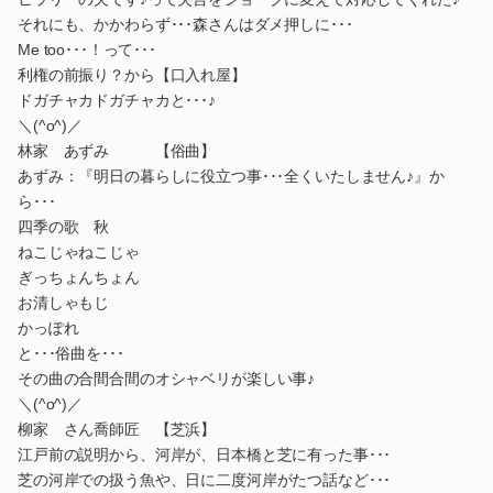
それにも、かかわらず･･･森さんはダメ押しに･･･
Me too･･･！って･･･
利権の前振り？から【口入れ屋】
ドガチャカドガチャカと･･･♪
＼(^o^)／
林家 あずみ 【俗曲】
あずみ：『明日の暮らしに役立つ事･･･全くいたしません♪』か
ら･･･
四季の歌 秋
ねこじゃねこじゃ
ぎっちょんちょん
お清しゃもじ
かっぽれ
と･･･俗曲を･･･
その曲の合間合間のオシャベリが楽しい事♪
＼(^o^)／
柳家 さん喬師匠 【芝浜】
江戸前の説明から、河岸が、日本橋と芝に有った事･･･
芝の河岸での扱う魚や、日に二度河岸がたつ話など･･･