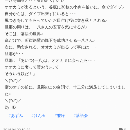
一八を煽ると･･・案の定＼(^o^)／
オオカミが出るという、谷底に30枚の小判を拾いに、傘でダイブ♪
自分からは、ダイブ出来ずにいると･･・
尻つきをしてもらっていたお目付け役に突き落とされる♪
旦那の周りは、一八さんの安否を気にするが♪
そこは、落語の世界♪
傘だけで、断崖絶壁の降下を成功させる一八さん♪
次に、懸念される、オオカミが出るって事には･･・
旦那が･･・
旦那：『あいつ(一八)は、オオカミに会ったら･･・
オオカミに奢って貰おう♪って･･・
そういう奴だ！』
＼(^o^)／
噺のオチの前に、旦那のこの台詞で、十二分に満足してしまいまし
た♪
＼(^o^)／
By HB
#あずみ
#けん玉
#兼好
#落語会
0
2016.04.23 19:28