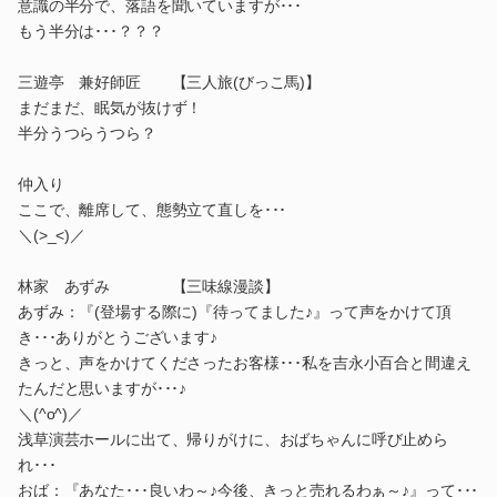
意識の半分で、落語を聞いていますが･･･
もう半分は･･･？？？
三遊亭 兼好師匠 【三人旅(びっこ馬)】
まだまだ、眠気が抜けず！
半分うつらうつら？
仲入り
ここで、離席して、態勢立て直しを･･･
＼(>_<)／
林家 あずみ 【三味線漫談】
あずみ：『(登場する際に)『待ってました♪』って声をかけて頂
き･･･ありがとうございます♪
きっと、声をかけてくださったお客様･･･私を吉永小百合と間違え
たんだと思いますが･･･♪
＼(^o^)／
浅草演芸ホールに出て、帰りがけに、おばちゃんに呼び止めら
れ･･･
おば：『あなた･･･良いわ～♪今後、きっと売れるわぁ～♪』って･･･