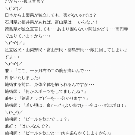
だから･･･孤立宣言？
＼(^o^)／
日本から山梨県が独立しても、害がないのでは？
石川県と福井県があれば、富山県は･･･いらない！
徳島県が独立宣言しても･･･あまり困らない♪阿波おどり･･･高円寺
で足りていますから･･･♪
＼(^o^)／』
足立区民・山梨県民・富山県民・徳島県民･･･敵に回してしまいま
すよ～♪
＼(^o^)／
兼：『ここ、一ヶ月右の二の腕が痛いんで･･･
針をいたしました♪
施術する前に、身体全体を触られるんですが･･･
施術師：『何かスポーツをしてましたね？』
兼好：『剣道とラグビーを･･･分かります？』
施術師：『若い頃は、良かった(よい筋力)･･･今は･･･ボロボロ！』
＼(>_<)／
施術師：『ビールを飲むでしょ？』
兼好：『はい♪なんで？』
施術師：『ビールを飲むと･･･肉を柔らかくしますから♪』