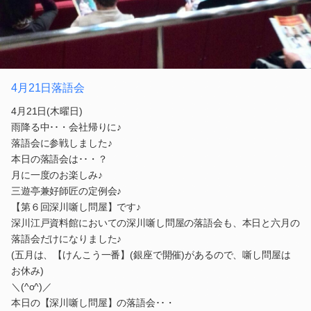
4月21日落語会
4月21日(木曜日)
雨降る中･･・会社帰りに♪
落語会に参戦しました♪
本日の落語会は･･・？
月に一度のお楽しみ♪
三遊亭兼好師匠の定例会♪
【第６回深川噺し問屋】です♪
深川江戸資料館においての深川噺し問屋の落語会も、本日と六月の
落語会だけになりました♪
(五月は、【けんこう一番】(銀座で開催)があるので、噺し問屋は
お休み)
＼(^o^)／
本日の【深川噺し問屋】の落語会･･・