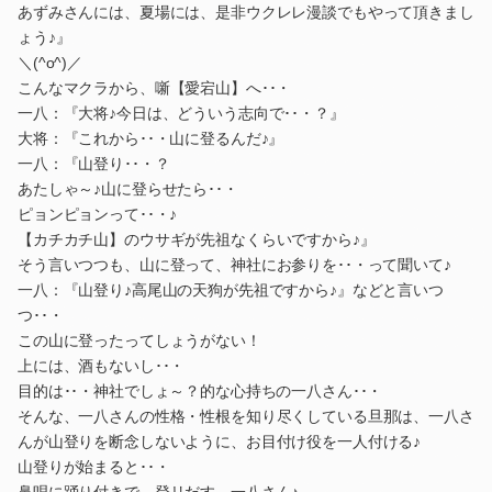
あずみさんには、夏場には、是非ウクレレ漫談でもやって頂きまし
ょう♪』
＼(^o^)／
こんなマクラから、噺【愛宕山】へ･･・
一八：『大将♪今日は、どういう志向で･･・？』
大将：『これから･･・山に登るんだ♪』
一八：『山登り･･・？
あたしゃ～♪山に登らせたら･･・
ピョンピョンって･･・♪
【カチカチ山】のウサギが先祖なくらいですから♪』
そう言いつつも、山に登って、神社にお参りを･･・って聞いて♪
一八：『山登り♪高尾山の天狗が先祖ですから♪』などと言いつ
つ･･・
この山に登ったってしょうがない！
上には、酒もないし･･・
目的は･･・神社でしょ～？的な心持ちの一八さん･･・
そんな、一八さんの性格・性根を知り尽くしている旦那は、一八さ
んが山登りを断念しないように、お目付け役を一人付ける♪
山登りが始まると･･・
鼻唄に踊り付きで、登リだす、一八さん♪