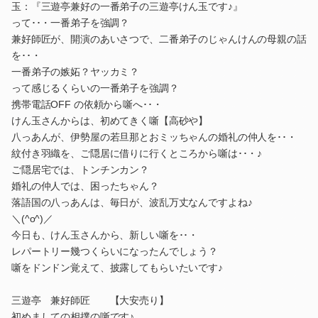
玉：『三遊亭兼好の一番弟子の三遊亭けん玉です♪』
って･･・一番弟子を強調？
兼好師匠が、開演のあいさつで、二番弟子のじゃんけんの母親の話
を･･・
一番弟子の嫉妬？ヤッカミ？
って感じるくらいの一番弟子を強調？
携帯電話OFF の依頼から噺へ･･・
けん玉さんからは、初めてきく噺【高砂や】
八っあんが、伊勢屋の若旦那とおミッちゃんの婚礼の仲人を･･・
紋付き羽織を、ご隠居に借りに行くところから噺は･･・♪
ご隠居宅では、トンチンカン？
婚礼の仲人では、困ったちゃん？
落語国の八っあんは、毎日が、波乱万丈なんですよね♪
＼(^o^)／
今日も、けん玉さんから、新しい噺を･･・
レパートリー幾つくらいになったんでしょう？
噺をドンドン覚えて、披露してもらいたいです♪
三遊亭 兼好師匠 【大安売り】
初めましての相撲の噺です♪