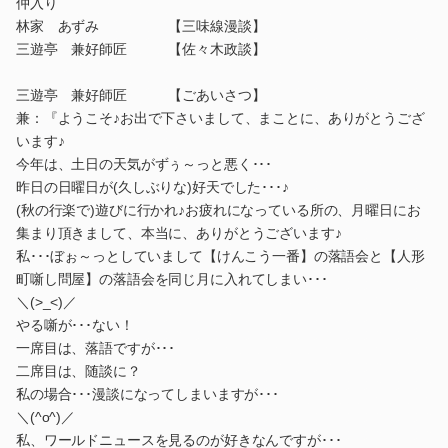
仲入り
林家 あずみ 【三味線漫談】
三遊亭 兼好師匠 【佐々木政談】
三遊亭 兼好師匠 【ごあいさつ】
兼：『ようこそ♪お出で下さいまして、まことに、ありがとうござ
います♪
今年は、土日の天気がずぅ～っと悪く･･･
昨日の日曜日が(久しぶりな)好天でした･･･♪
(秋の行楽で)遊びに行かれ♪お疲れになっている所の、月曜日にお
集まり頂きまして、本当に、ありがとうございます♪
私･･･ぼぉ～っとしていまして【けんこう一番】の落語会と【人形
町噺し問屋】の落語会を同じ月に入れてしまい･･･
＼(>_<)／
やる噺が･･･ない！
一席目は、落語ですが･･･
二席目は、随談に？
私の場合･･･漫談になってしまいますが･･･
＼(^o^)／
私、ワールドニュースを見るのが好きなんですが･･･