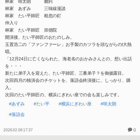
林家 咲太朗 雛鍔
林家 あずみ 三味線漫談
林家 たい平師匠 粗忽の釘
仲入り
林家 たい平師匠 崇徳院
開演後、たい平師匠のおたのしみ。
玉置浩二の「ファンファーレ」お手製のカツラを頭ながらのl大熱
唱。
「12月24日に亡くなられた、海老名のおかみさんとの、想い出話
を・・・
新たに弟子入を迎えた、たい平師匠、三番弟子？を御披露目。
次回四月の独演会のチケットを、落語会終演後に、しっかり、購
入。
次回のたい平師匠の、横浜にぎわい座での会も楽しみです。
#あずみ
#たい平
#横浜にぎわい座
#咲太朗
#落語会
0
2026.02.08 17:37