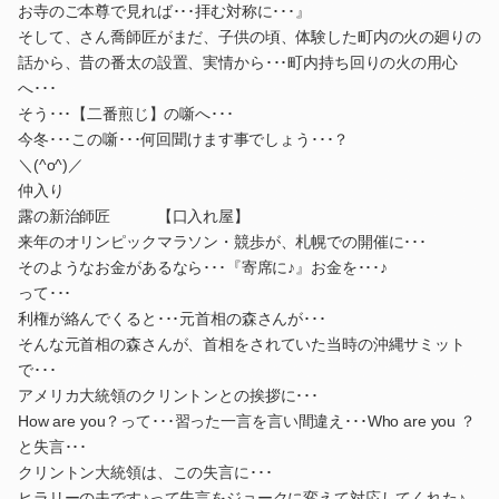
お寺のご本尊で見れば･･･拝む対称に･･･』
そして、さん喬師匠がまだ、子供の頃、体験した町内の火の廻りの
話から、昔の番太の設置、実情から･･･町内持ち回りの火の用心
へ･･･
そう･･･【二番煎じ】の噺へ･･･
今冬･･･この噺･･･何回聞けます事でしょう･･･？
＼(^o^)／
仲入り
露の新治師匠 【口入れ屋】
来年のオリンピックマラソン・競歩が、札幌での開催に･･･
そのようなお金があるなら･･･『寄席に♪』お金を･･･♪
って･･･
利権が絡んでくると･･･元首相の森さんが･･･
そんな元首相の森さんが、首相をされていた当時の沖縄サミット
で･･･
アメリカ大統領のクリントンとの挨拶に･･･
How are you？って･･･習った一言を言い間違え･･･Who are you ？
と失言･･･
クリントン大統領は、この失言に･･･
ヒラリーの夫です♪って失言をジョークに変えて対応してくれた♪