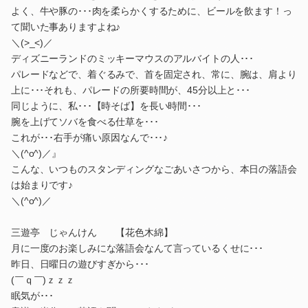
よく、牛や豚の･･･肉を柔らかくするために、ビールを飲ます！っ
て聞いた事ありますよね♪
＼(>_<)／
ディズニーランドのミッキーマウスのアルバイトの人･･･
パレードなどで、着ぐるみで、首を固定され、常に、腕は、肩より
上に･･･それも、パレードの所要時間が、45分以上と･･･
同じように、私･･･【時そば】を長い時間･･･
腕を上げてソバを食べる仕草を･･･
これが･･･右手が痛い原因なんで･･･♪
＼(^o^)／』
こんな、いつものスタンディングなごあいさつから、本日の落語会
は始まりです♪
＼(^o^)／
三遊亭 じゃんけん 【花色木綿】
月に一度のお楽しみにな落語会なんて言っているくせに･･･
昨日、日曜日の遊びすぎから･･･
(￣ｑ￣)ｚｚｚ
眠気が･･･