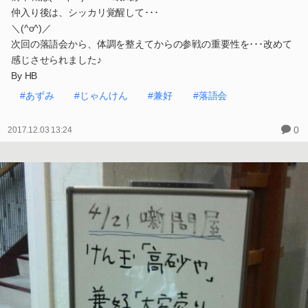
仲入り後は、シッカリ覚醒して･･･
＼(^o^)／
次回の落語会から、体調を整えてからの参戦の重要性を･･･改めて
感じさせられました♪
By HB
#あずみ
#じゃんけん
#兼好
#落語会
0
2017.12.03 13:24