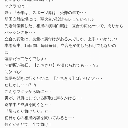
マクラでは･･・
兼：『今年は、スポーツ界は、受難の年で･･・
新国立競技場には、聖火台が設計モレしているし♪
先場所優勝した、相撲の横綱白鵬は、立合の変化一つで、周りから
バッシングを･･・
立合の変化は、技量の裏付けがある人でしか、上手くいかない♪
本場所中、15日間、毎日毎日、立合を変化したわけでもないの
に･･・
落語だってそうでしょ♪
○○師匠が毎日、【たちきり】を演じられても･･・？』
＼(>_<)／
落語を聞きに行くたびに、【たちきり】ばかりだと･･・
たしかに･･・(*_*)
こんなマクラから噺に･･・
男が、贔屓にしている関取に声をかける･･・
巡業中の成績を聞くと･･・
『勝ったり負けたり』と･･・
初日からの相撲内容を聞いてみると･･・
何だかんだで、全て負け！