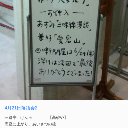
4月21日落語会2
三遊亭 けん玉 【高砂や】
高座に上がり、あいさつの後･･・