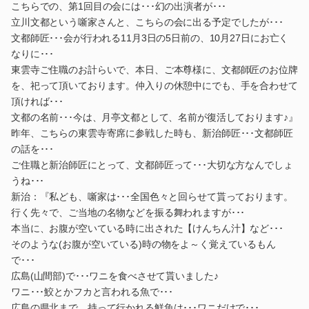
こちらでの、第1回目の会には･･･幻の出演者が･･･
立川文都という噺家さんと、こちらの会に出る予定でしたが･･･
文都師匠･･･会が行われる11月3日の5日前の、10月27日にお亡く
なりに･･･
東雲寺ご住職のお計らいで、本日、ご本尊様に、文都師匠のお位牌
を、祀って頂いております。仲入りの休憩中にでも、手を合わせて
頂ければ･･･
文都の名前･･･今は、月亭文都として、名前が復活しております♪』
昨年、こちらの東雲寺寄席に参戦した時も、新治師匠･･･文都師匠
の話を･･･
ご住職と新治師匠にとって、文都師匠って･･･大切な方なんでしょ
うね･･･
新治：『私ども、噺家は･･･全国色々と回らせて貰っております。
行く先々で、ご当地の名物などを振る舞われますが･･･
本当に、お腹が空いている時に出された【けんちん汁】など･･･
そのような(お腹が空いている)時の物をよ～く覚えているもん
で･･･
広島(山間部)で･･･ワニを食べさせて貰いました♪
ワニ･･･鮫とかフカと言われる魚で･･･
広島の県北まで、持って行かれる鮮魚は･･･ワニだけで･･･