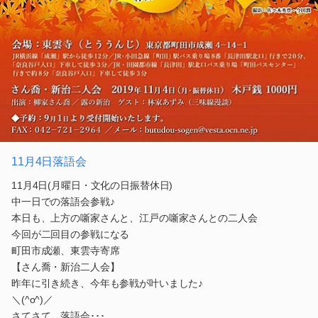
11月4日落語会
11月4日(月曜日・文化の日振替休日)
中一日での落語会参戦♪
本日も、上方の噺家さんと、江戸の噺家さんとの二人会
今回が二回目の参戦になる
町田市成瀬、東雲寺寄席
【さん喬・新治二人会】
昨年に引き続き、今年も参戦が叶いました♪
＼(^o^)／
さてさて、落語会･･･