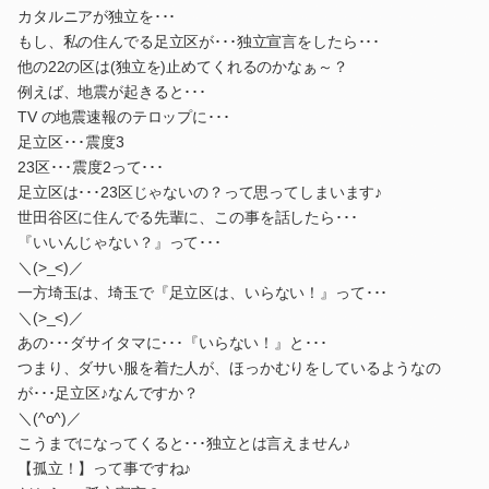
カタルニアが独立を･･･
もし、私の住んでる足立区が･･･独立宣言をしたら･･･
他の22の区は(独立を)止めてくれるのかなぁ～？
例えば、地震が起きると･･･
TV の地震速報のテロップに･･･
足立区･･･震度3
23区･･･震度2って･･･
足立区は･･･23区じゃないの？って思ってしまいます♪
世田谷区に住んでる先輩に、この事を話したら･･･
『いいんじゃない？』って･･･
＼(>_<)／
一方埼玉は、埼玉で『足立区は、いらない！』って･･･
＼(>_<)／
あの･･･ダサイタマに･･･『いらない！』と･･･
つまり、ダサい服を着た人が、ほっかむりをしているようなの
が･･･足立区♪なんですか？
＼(^o^)／
こうまでになってくると･･･独立とは言えません♪
【孤立！】って事ですね♪