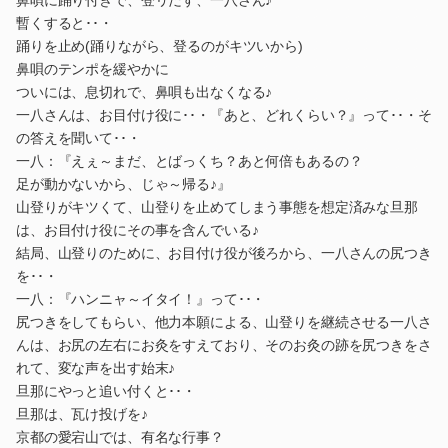
暫くすると･･・
踊りを止め(踊りながら、登るのがキツいから)
鼻唄のテンポを緩やかに
ついには、息切れで、鼻唄も出なくなる♪
一八さんは、お目付け役に･･・『あと、どれくらい？』って･･・そ
の答えを聞いて･･・
一八：『えぇ～まだ、とばっくち？あと何倍もあるの？
足が動かないから、じゃ～帰る♪』
山登りがキツくて、山登りを止めてしまう事態を想定済みな旦那
は、お目付け役にその事を含んでいる♪
結局、山登りのために、お目付け役が後ろから、一八さんの尻つき
を･･・
一八：『ハンニャ～イタイ！』って･･・
尻つきをしてもらい、他力本願による、山登りを継続させる一八さ
んは、お尻の左右にお灸をすえており、そのお灸の跡を尻つきをさ
れて、変な声を出す始末♪
旦那にやっと追い付くと･･・
旦那は、瓦け投げを♪
京都の愛宕山では、有名な行事？