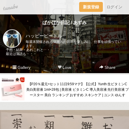
tuna.be
新規登録
ログイン
ぱかぱか日記 / あずみ
ハッピービートル
毎週末開催されるＪＲＡの競馬を楽しみに、仕事を頑張ってい
ます。
予想・結果・あれこれと･･・
最近は落語も・・・
Gallery
Love
Share
【P20％還元+セット11日9:59マデ】【公式】Yunth 生ビタミンC
美白美容液 1ml×28包 | 美容液 ビタミンC 導入美容液 先行美容液 ブ
ースター 美白 ランキング おすすめ スキンケア | ユンス ゆんす