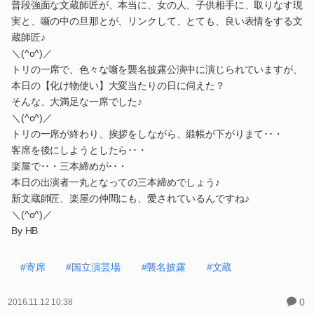
普段強面な文蔵師匠が、本当に、女の人、子供相手に、取りなす現
実と、噺の中の旦那とが、リンクして、とても、良い表情をする文
蔵師匠♪
＼(^o^)／
トリの一席で、色々な噺を襲名披露公演中に演じられていますが、
本日の【化け物使い】大変当たりの日に伺えた？
そんな、大満足な一席でした♪
＼(^o^)／
トリの一席が終わり、挨拶をしながら、緞帳が下がりまて･･・
客席を後にしようとしたら･･・
楽屋で･･・三本締めが･･・
本日の出演者一丸となっての三本締めでしょう♪
新文蔵師匠、楽屋の仲間にも、愛されているんですね♪
＼(^o^)／
By HB
#寄席
#国立演芸場
#襲名披露
#文蔵
0
2016.11.12 10:38