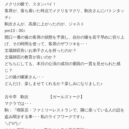
メクリの横で、スタンバイ！
客席が、落ち着いた時点でメクリをマクリ、駒次さんにバトンタッ
チ♪
駒次さんが、高座に上がったのが、ジャスト
pm13：00♪
開口一番の後の客席の状態を予測し、自分の噺を若干早めに切り上
げ、その時間を使って、客席のザワツキを･･・
文蔵師匠良いお弟子さんを持ったのか？
文蔵師匠の教育が良いのか？
どちらにしても、本日の公演の成功の要因の一貫を見せられた感
じ？
この後の噺家さん･･・
どんだけ、楽しませてくれるか？楽しみになりました♪
古今亭 駒次 【ガールズトーク】
マクラでは･･・
駒：『喫茶店・ファミリーレストランで、隣に座っている人の話を
盗み聞きする事･･・私のライフワークです♪』
＼(^o^)／