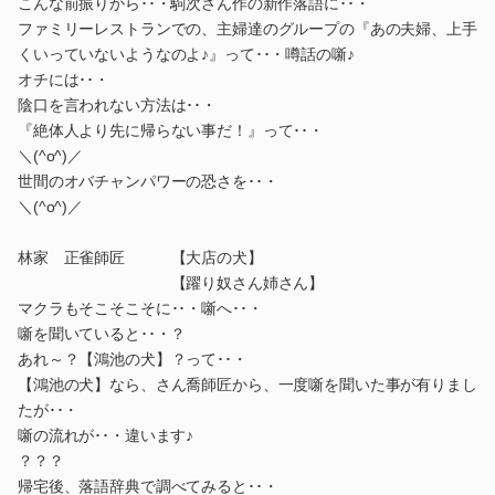
こんな前振りから･･・駒次さん作の新作落語に･･・
ファミリーレストランでの、主婦達のグループの『あの夫婦、上手
くいっていないようなのよ♪』って･･・噂話の噺♪
オチには･･・
陰口を言われない方法は･･・
『絶体人より先に帰らない事だ！』って･･・
＼(^o^)／
世間のオバチャンパワーの恐さを･･・
＼(^o^)／
林家 正雀師匠 【大店の犬】
【躍り奴さん姉さん】
マクラもそこそこそに･･・噺へ･･・
噺を聞いていると･･・？
あれ～？【鴻池の犬】？って･･・
【鴻池の犬】なら、さん喬師匠から、一度噺を聞いた事が有りまし
たが･･・
噺の流れが･･・違います♪
？？？
帰宅後、落語辞典で調べてみると･･・