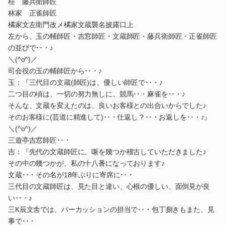
桂 藤兵衛師匠
林家 正雀師匠
橘家文左衛門改メ橘家文蔵襲名披露口上
左から、玉の輔師匠・吉窓師匠・文蔵師匠・藤兵衛師匠・正雀師匠
の並びで･･・♪
＼(^o^)／
司会役の玉の輔師匠から･･・♪
玉：『三代目の文蔵(師匠)は、優しい師匠で･･・♪
二つ目の頃は、一切の努力無しに、競馬･･・麻雀を･･・♪
そんな、文蔵を変えたのは、良いお客様との出合いからでした♪
そのお客様に(芸道に精進して)･･・仕返し？･･・お返しを･･・♪』
＼(^o^)／
三遊亭吉窓師匠･･・
吉：『先代の文蔵師匠に、噺を幾つか稽古していただきました♪
その中の幾つかが、私の十八番になっております♪
文蔵･･・その名が18年ぶりに寄席に･･・
三代目の文蔵師匠は、見た目と違い、心根の優しい、面倒見が良
い･･・♪
三K辰文舎では、パーカッションの担当で･･・包丁捌きもまた、見
事で･･・