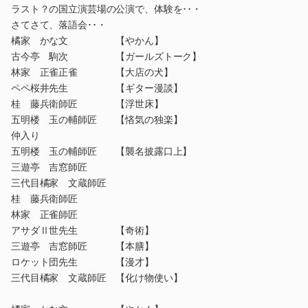
ラスト？の国立演芸場の公演で、体験を･･・
さてさて、落語会･･・
橘家 かな文 【やかん】
古今亭 駒次 【ガールズトーク】
林家 正雀正雀 【大店の犬】
ペペ桜井先生 【ギター漫談】
桂 藤兵衛師匠 【浮世床】
五明楼 玉の輔師匠 【悋気の独楽】
仲入り
五明楼 玉の輔師匠 【襲名披露口上】
三遊亭 吉窓師匠
三代目橘家 文蔵師匠
桂 藤兵衛師匠
林家 正雀師匠
アサダⅡ世先生 【奇術】
三遊亭 吉窓師匠 【本膳】
ロケット団先生 【漫才】
三代目橘家 文蔵師匠 【化け物使い】