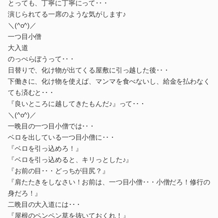
とっても、丁寧に丁寧にって･･・
演じられてる一席のような気がします♪
＼(^o^)／
一つ目小僧
大入道
のっぺらぼうって･･・
日替りで、化け物が出てくる屋敷に引っ越した後･･・
下働きに、化け物を使えば、マンマを食べないし、給金を払わなく
ても済むと･･・
『良いところに越してきたもんだ♪』って･･・
＼(^o^)／
一晩目の一つ目小僧では･･・
ベロを出している一つ目小僧に･･・
『ベロを引っ込めろ！』
『ベロを引っ込めると、キリっとした♪』
『お前の目･･・どっちが目尻？』
『肩たたきをしなさい！お前は、一つ目小僧･･・小僧だろ！修行の
身だろ！』
二晩目の大入道には･･・
『屋根のペンペン草を抜いておくれ！』