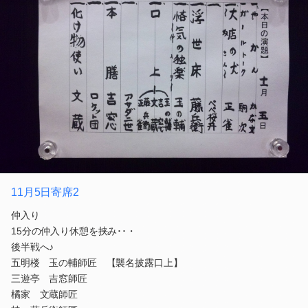
11月5日寄席2
仲入り
15分の仲入り休憩を挟み･･・
後半戦へ♪
五明楼 玉の輔師匠 【襲名披露口上】
三遊亭 吉窓師匠
橘家 文蔵師匠