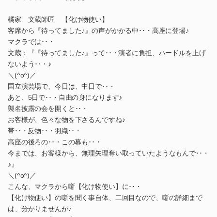
橘家 文蔵師匠 【化け物使い】
客席から『待ってました♪』の声がかかる中･･・高座に登場♪
マクラでは･･・
文蔵：『『待ってました♪』って･･・演者に負担、ハードルを上げ
ないよう･･・♪
＼(^o^)／
国立演芸場で、今日は、中日で･･・
あと、5日で･･・自由の身になります♪
襲名披露の会を開くと･･・
お客様が、色々な物を下さるんですね♪
帯･･・反物･･・羽織･･・
高座の後ろの･･・この幕も･･・
今までは、お客様から、無理矢理奪い取っていたようなもんで･･・
♪』
＼(^o^)／
こんな、マクラから噺【化け物使い】に･･・
【化け物使い】の噺を聞く事自体、二回目なので、噺の詳細まで
は、分かりませんが♪