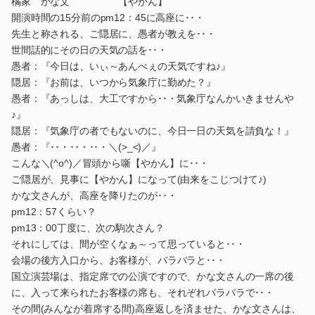
橘家 かな文 【やかん】
開演時間の15分前のpm12：45に高座に･･・
先生と称される、ご隠居に、愚者が教えを･･・
世間話的にその日の天気の話を･･・
愚者：『今日は、いぃ～あんべぇの天気ですね♪』
隠居：『お前は、いつから気象庁に勤めた？』
愚者：『あっしは、大工ですから･･・気象庁なんかいきませんや
♪』
隠居：『気象庁の者でもないのに、今日一日の天気を請負な！』
愚者：『･･・･･・･･・＼(>_<)／』
こんな＼(^o^)／冒頭から噺【やかん】に･･・
ご隠居が、見事に【やかん】になって(由来をこじつけて♪)
かな文さんが、高座を降りたのが･･・
pm12：57くらい？
pm13：00丁度に、次の駒次さん？
それにしては、間が空くなぁ～って思っていると･･・
会場の後方入口から、お客様が、バラバラと･･・
国立演芸場は、指定席での公演ですので、かな文さんの一席の後
に、入って来られたお客様の席も、それぞれバラバラで･･・
その間(みんなが着席する間)高座返しを済ませた、かな文さんは、