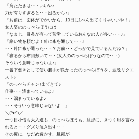
『肩たたきは･･・いいや♪
力が有りすぎると･･・困るから♪』
『お前は、図体がでかいから、10日に1ぺん出てくりゃいいや！』
女人姿ののっぺらぼうには･･・
『なまじ、目鼻が有って苦労しているおんなの人が多い･･・♪』
『繕い物を頼むよ！針に糸を通して･･・♪
･･・針に糸が通った･･・？お前･･・どっかで見ているんだね？』
『寝るから布団敷いて･･・(女人ののっぺらぼうなので･･・)
そういう意味じゃないよ♪』
一番下働きとして使い勝手が良かったのっぺらぼうを、翌晩リクエ
スト♪
『のっぺらチャン♪出てきて♪
仕事･･・溜まっているよ♪
･･・溜まっているよ♪
･･・そういう意味じゃないよ！』
＼(^o^)／
一つ目小僧も大入道も、のっぺらぼうも、旦那に、きつく用を言わ
れると･･・グズり泣き出す･･・
その度に、なだめ透かす、旦那が･･・