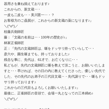
器用さを兼ね揃えております♪
これからの、新文蔵･･・
一皮も二皮も･･・美川憲一･･・？
お客様方のご贔屓が、これからの新文蔵の薬になります♪』
＼(^o^)／
桂藤兵衛師匠
藤：『文蔵の名前は･･・100年の歴史が♪』
林家正雀師匠
正：『先代の文蔵師匠は、噺をドッサリ持っていらして･･・
彦六や、圓生噺までも、持っておりました♪
残念な事に、先代は、61才で、お亡くなりに･･・
私どもが、先代の文蔵師匠に噺を教えて頂こうと、お願いいたしま
すと･･・早ければ、その日の内に教えてくださった、優しい先代で
した、その先代のお弟子の三代目文蔵･･・先代譲りで･･・噺もドッ
サリ持っております♪
これからの三代目もよろしくお願いいたします♪』
最後に、正雀師匠の音頭で、会場一丸となっての三本締め♪
＼(^o^)／