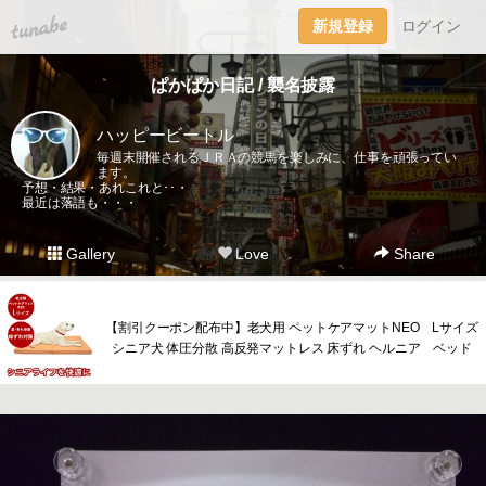
tuna.be
新規登録
ログイン
ぱかぱか日記 / 襲名披露
ハッピービートル
毎週末開催されるＪＲＡの競馬を楽しみに、仕事を頑張ってい
ます。
予想・結果・あれこれと･･・
最近は落語も・・・
Gallery
Love
Share
【割引クーポン配布中】老犬用 ペットケアマットNEO Lサイズ
シニア犬 体圧分散 高反発マットレス 床ずれ ヘルニア ベッド