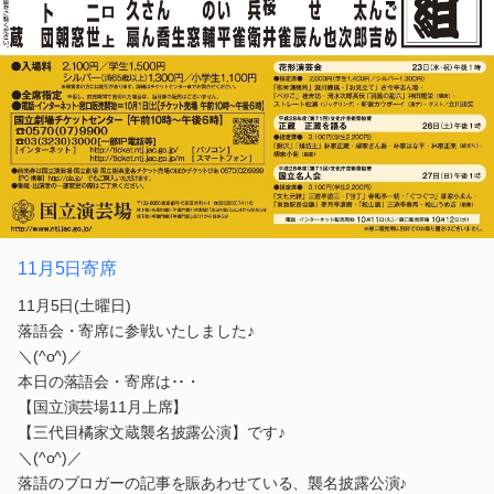
11月5日寄席
11月5日(土曜日)
落語会・寄席に参戦いたしました♪
＼(^o^)／
本日の落語会・寄席は･･・
【国立演芸場11月上席】
【三代目橘家文蔵襲名披露公演】です♪
＼(^o^)／
落語のブロガーの記事を賑あわせている、襲名披露公演♪