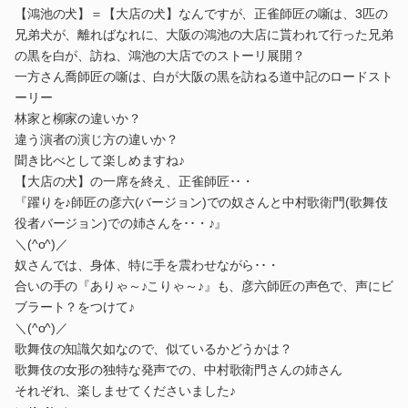
【鴻池の犬】＝【大店の犬】なんですが、正雀師匠の噺は、3匹の
兄弟犬が、離ればなれに、大阪の鴻池の大店に貰われて行った兄弟
の黒を白が、訪ね、鴻池の大店でのストーリ展開？
一方さん喬師匠の噺は、白が大阪の黒を訪ねる道中記のロードスト
ーリー
林家と柳家の違いか？
違う演者の演じ方の違いか？
聞き比べとして楽しめますね♪
【大店の犬】の一席を終え、正雀師匠･･・
『躍りを♪師匠の彦六(バージョン)での奴さんと中村歌衛門(歌舞伎
役者バージョン)での姉さんを･･・♪』
＼(^o^)／
奴さんでは、身体、特に手を震わせながら･･・
合いの手の『ありゃ～♪こりゃ～♪』も、彦六師匠の声色で、声にビ
ブラート？をつけて♪
＼(^o^)／
歌舞伎の知識欠如なので、似ているかどうかは？
歌舞伎の女形の独特な発声での、中村歌衛門さんの姉さん
それぞれ、楽しませてくださいました♪