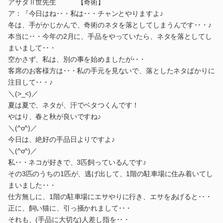
アサダⅡ世先生 【奇術】
ア：『今日はね･･・私は･･・チャンとやりますよ♪
冬は、手がかじかんで、奇術のネタを落としてしまうんです･･・♪
本当に･･・今年の2月に、手品をやっていたら、ネタを落としてし
まいまして･･・
空かさず、私は、別の事を始めましたが･･・
客席のお客様方は･･・私の手元を見ないで、落としたネタばかりに
注目して･･・♪
＼(>_<)／
夏は夏で、ネタが、汗でベタつくんです！
やはり、春と秋が良いですね♪
＼(^o^)／
今日は、絶好の手品日よりですよ♪
＼(^o^)／
私･･・ネコが好きで、3匹飼っているんです♪
その3匹のうちの1匹が、逃げ出して、1階の駐車場に住み着いてし
まいました･･・
仕方無しに、1階の駐車場にエサやりに行き、エサをあげると･･・
正に、飼い猫に、引っ掻かれまして･･・
それも、(手品に大切な)人差し指を･･・