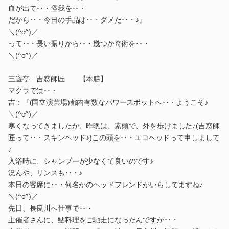
血が出て･･・怪我を･･・
だから･･・今日の手品は･･・ダメだ･･・♪』
＼(^o^)／
って･･・長い振りから･･・幾つか奇術を･･・
＼(^o^)／
三遊亭 吉窓師匠 【本膳】
マクラでは･･・
吉：『(国立演芸場)都内有数なパワースポットへ･･・ようこそ♪
＼(^o^)／
寒くなってきましたが、昨晩は、素頭で、外を歩けました♪(吉窓師
匠って･･・スキンヘッド♪)この頭を･･・エコヘッドって申しまして
♪
入浴時に、シャンプーが少なくて良いのです♪
況んや、リンスも･･・♪
本日の客席に･･・何名かのヘッドフレンドがいらしてますね♪
＼(^o^)／
先日、長良川へ仕事で･･・
主催者さんに、鮎料理をご馳走になったんですが･･・