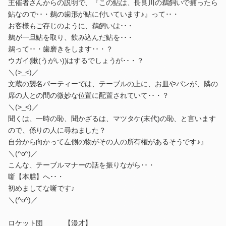
主催者さんからの説明で、『この鮎は、長良川の鵜飼いで捕ったら
鮎なので･･・鵜の歯形が鮎に付いています♪』って･･・
お客様もご存じのように、鵜飼いは･･・
鵜が一旦鮎を取り、飲み込んだ鮎を･･・
鵜って･･・歯磨きをします･･・？
ウガイ(嗽(うがい))はするでしょうが･･・？
＼(>_<)／
文蔵の襲名パーティーでは、テーブルの上に、お皿やパンが、隣の
席の人との間の微妙な位置に配置されていて･･・？
＼(>_<)／
聞くは、一時の恥、聞かざるは、マツタケ(末代)の恥、と言います
ので、係りの人に尋ねました？
自分から向かって左側の物がその人の所有権があるそうです♪』
＼(^o^)／
こんな、テーブルマナーの話を振りながら･･・
噺【本膳】へ･･・
初めましてな噺です♪
＼(^o^)／
ロケット団 【漫才】