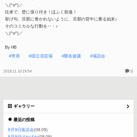
＼(^o^)／
往来で、壁に張り付き！ほふく前進！
挙げ句、旦那に巻かれないように、旦那の背中に乗る始末♪
そのコミカルな行動を･･・♪
＼(^o^)／
By HB
#寄席
#国立演芸場
#襲名披露
#落語会
0
2016.11.10 19:54
ギャラリー
最近の投稿
8月9日落語会
(08.09)
8月9日ぱかぱか
(08.09)