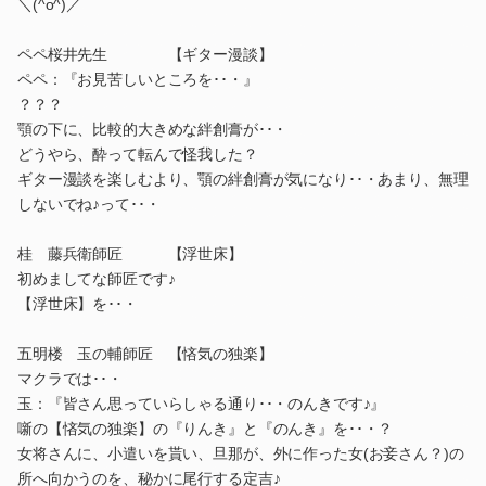
＼(^o^)／
ペペ桜井先生 【ギター漫談】
ペペ：『お見苦しいところを･･・』
？？？
顎の下に、比較的大きめな絆創膏が･･・
どうやら、酔って転んで怪我した？
ギター漫談を楽しむより、顎の絆創膏が気になり･･・あまり、無理
しないでね♪って･･・
桂 藤兵衛師匠 【浮世床】
初めましてな師匠です♪
【浮世床】を･･・
五明楼 玉の輔師匠 【悋気の独楽】
マクラでは･･・
玉：『皆さん思っていらしゃる通り･･・のんきです♪』
噺の【悋気の独楽】の『りんき』と『のんき』を･･・？
女将さんに、小遣いを貰い、旦那が、外に作った女(お妾さん？)の
所へ向かうのを、秘かに尾行する定吉♪